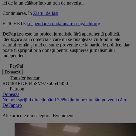
lei de la un călător într-un tren de navetişti.
Continuarea, în
Ziarul de Iași
.
ETICHETE
suspendare
condamnare
șpagă
chirurg
DeFapt.ro
este un proiect jurnalistic fără apartenență politică,
ideologică sau comercială care nu se finanțează cu fonduri ale
statului român și nici cu sume provenite de la partidele politice, dar
poate fi sprijinit prin donații pentru susținerea jurnalismului
independent.
PayPal
Donează
Transfer bancar
RO48BRDE445SV97760644450
Patreon
Donează
Ne poți sprijini direcționând 3,5% din impozitul tău pe venit către
DeFapt.ro
Alte articole din categoria
Eveniment