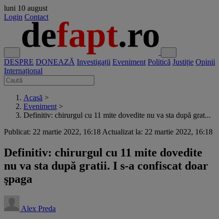
luni
10 august
Login
Contact
DESPRE
DONEAZĂ
Investigații
Eveniment
Politică
Justiție
Opinii
Internațional
Acasă
>
Eveniment
>
Definitiv: chirurgul cu 11 mite dovedite nu va sta după grat...
Publicat: 22 martie 2022, 16:18
Actualizat la: 22 martie 2022, 16:18
Definitiv: chirurgul cu 11 mite dovedite
nu va sta după gratii. I s-a confiscat doar
şpaga
Alex Preda