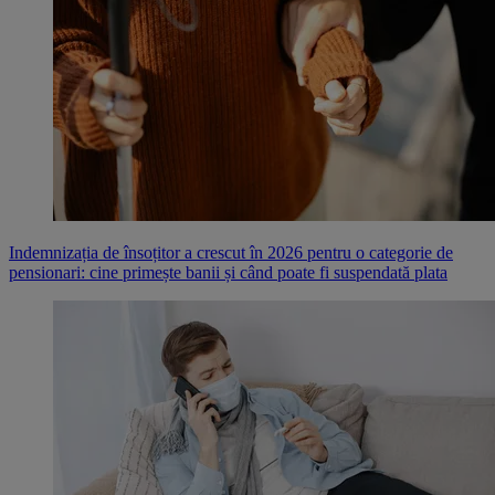
Indemnizația de însoțitor a crescut în 2026 pentru o categorie de
pensionari: cine primește banii și când poate fi suspendată plata