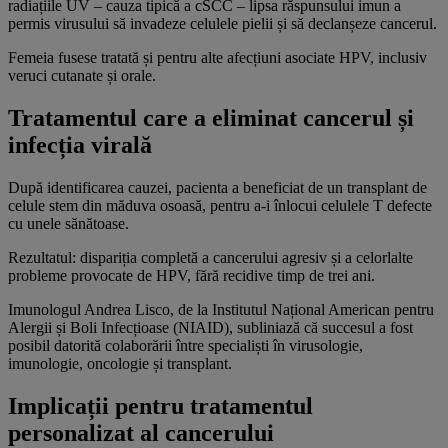
radiațiile UV – cauza tipică a cSCC – lipsa răspunsului imun a
permis virusului să invadeze celulele pielii și să declanșeze cancerul.
Femeia fusese tratată și pentru alte afecțiuni asociate HPV, inclusiv
veruci cutanate și orale.
Tratamentul care a eliminat cancerul și
infecția virală
După identificarea cauzei, pacienta a beneficiat de un transplant de
celule stem din măduva osoasă, pentru a-i înlocui celulele T defecte
cu unele sănătoase.
Rezultatul: dispariția completă a cancerului agresiv și a celorlalte
probleme provocate de HPV, fără recidive timp de trei ani.
Imunologul Andrea Lisco, de la Institutul Național American pentru
Alergii și Boli Infecțioase (NIAID), subliniază că succesul a fost
posibil datorită colaborării între specialiști în virusologie,
imunologie, oncologie și transplant.
Implicații pentru tratamentul
personalizat al cancerului