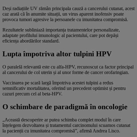
Deși radiațiile UV rămân principala cauză a cancerului cutanat, acest
caz arată că în anumite situații, un virus aparent inofensiv poate
provoca tumori agresive la persoanele cu imunitatea compromisă.
Rezultatele subliniază importanța tratamentelor personalizate,
adaptate profilului imunologic al pacientului, care pot depăși
eficiența abordărilor standard.
Lupta împotriva altor tulpini HPV
O paralelă relevantă este cu alfa-HPV, recunoscut ca factor principal
al cancerului de col uterin și al unor forme de cancer orofaringian.
Vaccinarea pe scară largă împotriva acestei tulpini a redus
semnificativ mortalitatea, oferind un precedent optimist și pentru
cazuri precum cel al beta-HPV.
O schimbare de paradigmă în oncologie
„Această descoperire ar putea schimba complet modul în care
înțelegem dezvoltarea și tratamentul carcinomului scuamos cutanat
la pacienții cu imunitatea compromisă”, afirmă Andrea Lisco.