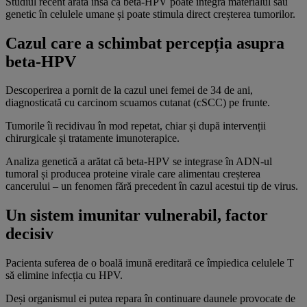
Studiul recent arată însă că beta-HPV poate integra materialul său
genetic în celulele umane și poate stimula direct creșterea tumorilor.
Cazul care a schimbat percepția asupra
beta-HPV
Descoperirea a pornit de la cazul unei femei de 34 de ani,
diagnosticată cu carcinom scuamos cutanat (cSCC) pe frunte.
Tumorile îi recidivau în mod repetat, chiar și după intervenții
chirurgicale și tratamente imunoterapice.
Analiza genetică a arătat că beta-HPV se integrase în ADN-ul
tumoral și producea proteine virale care alimentau creșterea
cancerului – un fenomen fără precedent în cazul acestui tip de virus.
Un sistem imunitar vulnerabil, factor
decisiv
Pacienta suferea de o boală imună ereditară ce împiedica celulele T
să elimine infecția cu HPV.
Deși organismul ei putea repara în continuare daunele provocate de