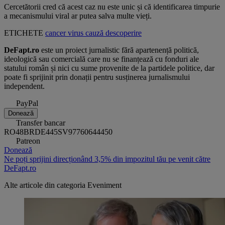
Cercetătorii cred că acest caz nu este unic și că identificarea timpurie
a mecanismului viral ar putea salva multe vieți.
ETICHETE
cancer
virus
cauză
descoperire
DeFapt.ro
este un proiect jurnalistic fără apartenență politică,
ideologică sau comercială care nu se finanțează cu fonduri ale
statului român și nici cu sume provenite de la partidele politice, dar
poate fi sprijinit prin donații pentru susținerea jurnalismului
independent.
PayPal
Donează
Transfer bancar
RO48BRDE445SV97760644450
Patreon
Donează
Ne poți sprijini direcționând 3,5% din impozitul tău pe venit către
DeFapt.ro
Alte articole din categoria
Eveniment