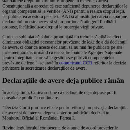
standardele dreptului Uniunii Europene în materie, Curtea
Constituțională a apreciat că este suficientă depunerea declarațiilor la
organul competent să le verifice (ANI) pentru a realiza scopul legii,
iar publicarea acestora pe site-ul ANI și al instituției căreia îi aparține
declarantul nu este necesară și proporțională atingerii finalității
propuse, încălcându-se dreptul la protecția vieții private.
Curtea a subliniat că soluția pronunțată nu trebuie să aibă ca efect
eliminarea obligației persoanelor prevăzute de lege de a da declarații
de avere, ci doar ca aceste declarații să nu mai fie publicate pe site-
urile menționate, urmând ca ele să fie înaintate Agenției Naționale
pentru Integritate, care să le gestioneze potrivit competențelor
prevăzute de lege.", se arată în
comunicatul CCR
referitor la decizia
privitoare la secretizarea declarațiilor de avere.
Declarațiile de avere deja publice rămân
În același timp, Curtea susține că declarațiile deja depuse pot fi
consultate public în continuare.
"Decizia Curții produce efecte pentru viitor și nu privește declarațiile
de avere și de interese depuse anterior publicării deciziei în
Monitorul Oficial al României, Partea I.
Revine legiuitorului competența de a pune de acord prevederile