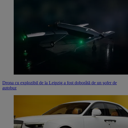
Drona cu explozibil de la Leipzig a fost doborâtă de un şofer de
autobuz