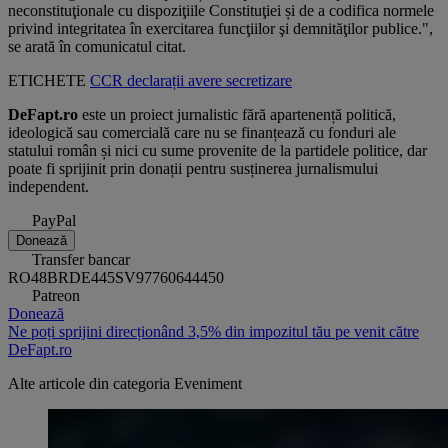
neconstituţionale cu dispoziţiile Constituţiei și de a codifica normele
privind integritatea în exercitarea funcţiilor şi demnităţilor publice.",
se arată în comunicatul citat.
ETICHETE
CCR
declarații
avere
secretizare
DeFapt.ro
este un proiect jurnalistic fără apartenență politică,
ideologică sau comercială care nu se finanțează cu fonduri ale
statului român și nici cu sume provenite de la partidele politice, dar
poate fi sprijinit prin donații pentru susținerea jurnalismului
independent.
PayPal
Donează
Transfer bancar
RO48BRDE445SV97760644450
Patreon
Donează
Ne poți sprijini direcționând 3,5% din impozitul tău pe venit către
DeFapt.ro
Alte articole din categoria
Eveniment