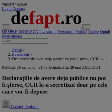
vineri
07 august
Login
Contact
DESPRE
DONEAZĂ
Investigații
Eveniment
Politică
Justiție
Opinii
Internațional
Acasă
>
Eveniment
>
Declarațiile de avere deja publice nu pot fi șterse, CCR le-...
Publicat: 29 mai 2025, 21:03
Actualizat la: 29 mai 2025, 21:11
Declarațiile de avere deja publice nu pot
fi șterse, CCR le-a secretizat doar pe cele
care vor fi depuse
Gabriela Iordache