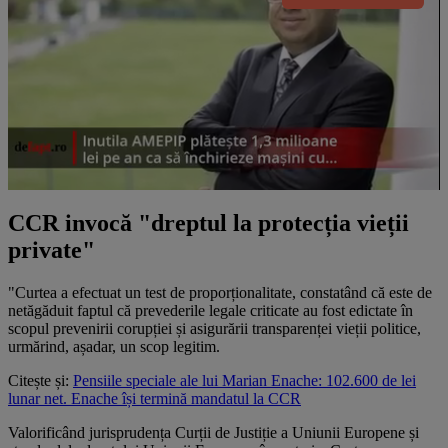
CCR invocă "dreptul la protecția vieții
private"
"Curtea a efectuat un test de proporționalitate, constatând că este de
netăgăduit faptul că prevederile legale criticate au fost edictate în
scopul prevenirii corupției și asigurării transparenței vieții politice,
urmărind, așadar, un scop legitim.
Citește și:
Pensiile speciale ale lui Marian Enache: 102.600 de lei
lunar net. Enache își termină mandatul la CCR
Valorificând jurisprudența Curții de Justiție a Uniunii Europene și