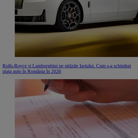
Rolls-Royce și Lamborghini pe străzile Iașiului. Cum s-a schimbat
piața auto în România în 2026