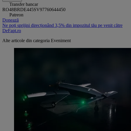
Transfer bancar
RO48BRDE445SV97760644450
Patreon
Donează
Ne poți sprijini direcționând 3,5% din impozitul tău pe venit către
DeFapt.ro
Alte articole din categoria
Eveniment