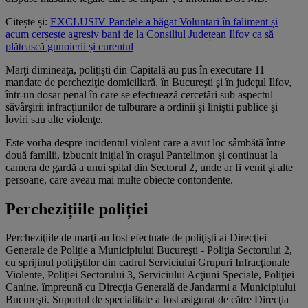
Citește și:
EXCLUSIV Pandele a băgat Voluntari în faliment și
acum cerșește agresiv bani de la Consiliul Județean Ilfov ca să
plătească gunoierii și curentul
Marţi dimineaţa, poliţişti din Capitală au pus în executare 11
mandate de percheziţie domiciliară, în Bucureşti şi în judeţul Ilfov,
într-un dosar penal în care se efectuează cercetări sub aspectul
săvârşirii infracţiunilor de tulburare a ordinii şi liniştii publice şi
loviri sau alte violenţe.
Este vorba despre incidentul violent care a avut loc sâmbătă între
două familii, izbucnit iniţial în oraşul Pantelimon şi continuat la
camera de gardă a unui spital din Sectorul 2, unde ar fi venit şi alte
persoane, care aveau mai multe obiecte contondente.
Perchezițiile poliției
Percheziţiile de marţi au fost efectuate de poliţişti ai Direcţiei
Generale de Poliţie a Municipiului Bucureşti - Poliţia Sectorului 2,
cu sprijinul poliţiştilor din cadrul Serviciului Grupuri Infracţionale
Violente, Poliţiei Sectorului 3, Serviciului Acţiuni Speciale, Poliţiei
Canine, împreună cu Direcţia Generală de Jandarmi a Municipiului
Bucureşti. Suportul de specialitate a fost asigurat de către Direcţia