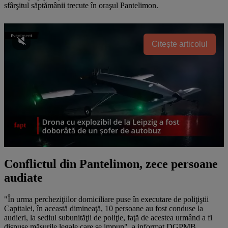
sfârşitul săptămânii trecute în oraşul Pantelimon.
Citește articolul
Conflictul din Pantelimon, zece persoane
audiate
"În urma percheziţiilor domiciliare puse în executare de poliţiştii
Capitalei, în această dimineaţă, 10 persoane au fost conduse la
audieri, la sediul subunităţii de poliţie, faţă de acestea urmând a fi
dispuse măsurile legale care se impun", a informat DGPMB.