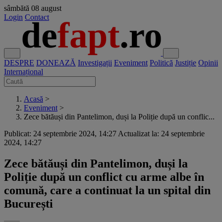
sâmbătă
08 august
Login
Contact
DESPRE
DONEAZĂ
Investigații
Eveniment
Politică
Justiție
Opinii
Internațional
Acasă
>
Eveniment
>
Zece bătăuși din Pantelimon, duși la Poliție după un conflic...
Publicat: 24 septembrie 2024, 14:27
Actualizat la: 24 septembrie
2024, 14:27
Zece bătăuși din Pantelimon, duși la
Poliție după un conflict cu arme albe în
comună, care a continuat la un spital din
București