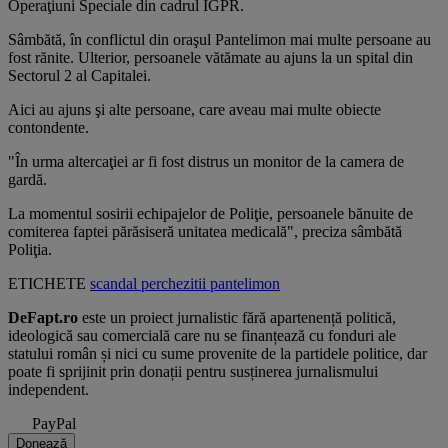
Operaţiuni Speciale din cadrul IGPR.
Sâmbătă, în conflictul din oraşul Pantelimon mai multe persoane au
fost rănite. Ulterior, persoanele vătămate au ajuns la un spital din
Sectorul 2 al Capitalei.
Aici au ajuns şi alte persoane, care aveau mai multe obiecte
contondente.
"În urma altercaţiei ar fi fost distrus un monitor de la camera de
gardă.
La momentul sosirii echipajelor de Poliţie, persoanele bănuite de
comiterea faptei părăsiseră unitatea medicală", preciza sâmbătă
Poliţia.
ETICHETE
scandal
perchezitii
pantelimon
DeFapt.ro
este un proiect jurnalistic fără apartenență politică,
ideologică sau comercială care nu se finanțează cu fonduri ale
statului român și nici cu sume provenite de la partidele politice, dar
poate fi sprijinit prin donații pentru susținerea jurnalismului
independent.
PayPal
Donează