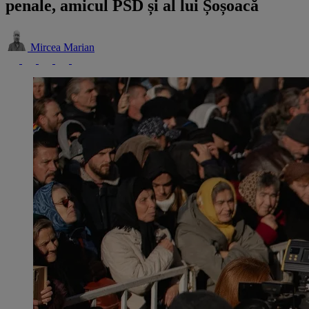
penale, amicul PSD și al lui Șoșoacă
Mircea Marian