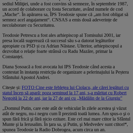
sediul Miliţiei, unde a fost convins să semneze, în septembrie 1987,
un acord de colaborare cu fosta Securitate, având numele de cod
„Mache“. În apărarea sa, ÎPS Teodosie spune că „am fost obligat să
semnez acel angajament“. CNSAS a emis două adeverințe de
necolaborare cu Securitatea.
Teodosie Petrescu a fost ales arhiepiscop al Tomisului 2001, iar
presa locală sugerează că succesul său s-a datorat legăturilor
apropiate cu PSD și cu Adrian Năstase. Ulterior, arhiepiscopul a
dezvoltat o relație foarte strânsă cu Radu Mazăre, primar la
Constanței.
Diana Șosoacă a fost avocata lui IPS Teodosie când acesta a
contestat în instanța restricția de organizare a pelerinajului la Peștera
Sfântului Apostol Andrei.
Citește și:
FOTO Cine este feblețea lui Ciolacu, ale cărei legături cu
statul încep să apară: poza seminud la 17 ani, s-a măritat cu Robert
Negoiță la 22 de ani, iar la 27 de ani cu „Mădălin de la Giurgiu”
„Domnul Putin, care este atât de vehiculat în zilele acestea şi văzut
atât de negru, nu-i negru cum îl prezintă toată lumea. Am spus-o şi o
spun fără frică şi fără nicio ezitare. Este cel mai mare ctitor la Sfântul
Munte şi la Ierusalim. În ţara sa, şi Putin, şi Medvedev sunt ctitori
“
,
spunea Teodosie la Radio Dobrogea, acum circa un an.