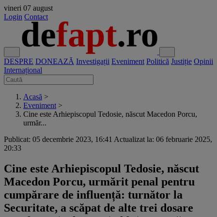
vineri
07 august
Login
Contact
DESPRE
DONEAZĂ
Investigații
Eveniment
Politică
Justiție
Opinii
Internațional
Acasă
>
Eveniment
>
Cine este Arhiepiscopul Tedosie, născut Macedon Porcu,
urmăr...
Publicat: 05 decembrie 2023, 16:41
Actualizat la: 06 februarie 2025,
20:33
Cine este Arhiepiscopul Tedosie, născut
Macedon Porcu, urmărit penal pentru
cumpărare de influență: turnător la
Securitate, a scăpat de alte trei dosare