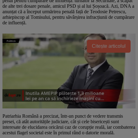
penal pentru cumpărare de influență: turnător la Securitate, a scăpat
de alte trei dosare penale, amicul PSD și al lui Șoșoacă. Azi, DNA a
anunțat că a început urmărirea penală față de Teodosie Petrescu,
arhiepiscop al Tomisului, pentru săvârșirea infracțiunii de cumpărare
de influență.
Citește articolul
Patriarhia Română a precizat, într-un punct de vedere transmis
presei, că atât autoritățile judiciare, cât și cele bisericești sunt
interesate de elucidarea oricărui caz de corupție reală, iar combaterea
acestui flagel societal este în primul rând o datorie morală.