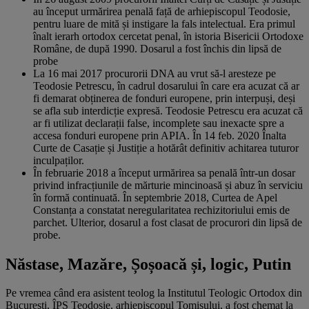
au început urmărirea penală față de arhiepiscopul Teodosie,
pentru luare de mită și instigare la fals intelectual. Era primul
înalt ierarh ortodox cercetat penal, în istoria Bisericii Ortodoxe
Române, de după 1990. Dosarul a fost închis din lipsă de
probe
La 16 mai 2017 procurorii DNA au vrut să-l aresteze pe
Teodosie Petrescu, în cadrul dosarului în care era acuzat că ar
fi demarat obținerea de fonduri europene, prin interpuși, deși
se afla sub interdicție expresă. Teodosie Petrescu era acuzat că
ar fi utilizat declarații false, incomplete sau inexacte spre a
accesa fonduri europene prin APIA. În 14 feb. 2020 Înalta
Curte de Casație și Justiție a hotărât definitiv achitarea tuturor
inculpaților.
În februarie 2018 a început urmărirea sa penală într-un dosar
privind infracțiunile de mărturie mincinoasă și abuz în serviciu
în formă continuată. În septembrie 2018, Curtea de Apel
Constanța a constatat neregularitatea rechizitoriului emis de
parchet. Ulterior, dosarul a fost clasat de procurori din lipsă de
probe.
Năstase, Mazăre, Șoșoacă și, logic, Putin
Pe vremea când era asistent teolog la Institutul Teologic Ortodox din
Bucureşti, ÎPS Teodosie, arhiepiscopul Tomisului, a fost chemat la