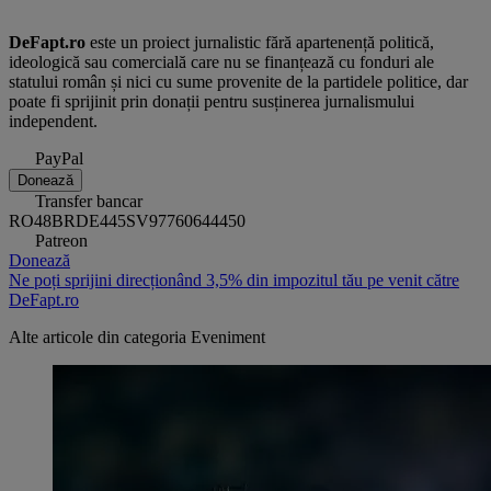
DeFapt.ro
este un proiect jurnalistic fără apartenență politică,
ideologică sau comercială care nu se finanțează cu fonduri ale
statului român și nici cu sume provenite de la partidele politice, dar
poate fi sprijinit prin donații pentru susținerea jurnalismului
independent.
PayPal
Donează
Transfer bancar
RO48BRDE445SV97760644450
Patreon
Donează
Ne poți sprijini direcționând 3,5% din impozitul tău pe venit către
DeFapt.ro
Alte articole din categoria
Eveniment