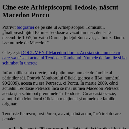
Cine este Arhiepiscopul Tedosie, născut
Macedon Porcu
Potrivit
biografiei
de pe site-ul Arhiepiscopiei Tomisului,
„Înaltpreasfințitul Părinte Teodosie a văzut lumina zilei la 12
decembrie 1955, în Vatra Dornei, județul Suceava,
, la botez dându-
i-se numele de Macedon”.
Citește și:
DOCUMENT Macedon Porcu. Acesta este numele cu
care s-a născut actualul Teodosie Tomitanul. Numele de familie și l-a
schimbat în tinerețe
Informațiile sunt corecte, mai puțin una: numele de familie al
părinților săi. Potrivit Monitorului Oficial (partea a III-a, numărul
90/2009), acesta nu era Petrescu, ci Porcu. În martie 2009, când
actualul Teodosie Petrescu încă se mai numea Macedon Petrescu,
acesta și-a schimbat prenumele în Teodosie. Cu această ocazie,
anunțul din Monitorul Oficial a menționat și numele de familie
originar.
Teodosie Petrescu, fost Porcu, a avut, până acum, încă trei dosare
penale:
În 26 august 2009 procurorii Înaltei Curți de Casație și Justiție