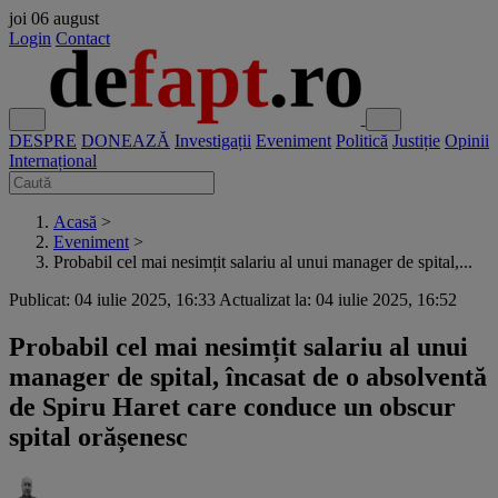
joi
06 august
Login
Contact
DESPRE
DONEAZĂ
Investigații
Eveniment
Politică
Justiție
Opinii
Internațional
Acasă
>
Eveniment
>
Probabil cel mai nesimțit salariu al unui manager de spital,...
Publicat: 04 iulie 2025, 16:33
Actualizat la: 04 iulie 2025, 16:52
Probabil cel mai nesimțit salariu al unui
manager de spital, încasat de o absolventă
de Spiru Haret care conduce un obscur
spital orășenesc