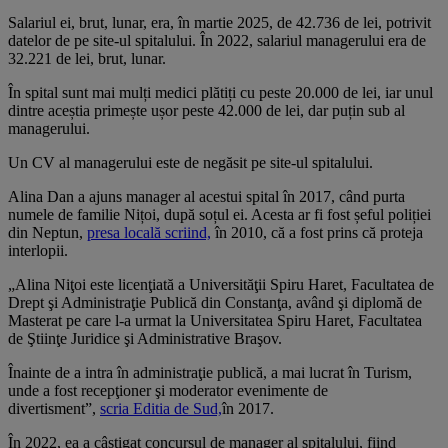
Salariul ei, brut, lunar, era, în martie 2025, de 42.736 de lei, potrivit
datelor de pe site-ul spitalului. În 2022, salariul managerului era de
32.221 de lei, brut, lunar.
În spital sunt mai mulți medici plătiți cu peste 20.000 de lei, iar unul
dintre aceștia primește ușor peste 42.000 de lei, dar puțin sub al
managerului.
Un CV al managerului este de negăsit pe site-ul spitalului.
Alina Dan a ajuns manager al acestui spital în 2017, când purta
numele de familie Nițoi, după soțul ei. Acesta ar fi fost șeful poliției
din Neptun,
presa locală scriind,
în 2010, că a fost prins că proteja
interlopii.
„Alina Niţoi este licenţiată a Universităţii Spiru Haret, Facultatea de
Drept şi Administraţie Publică din Constanţa, având şi diplomă de
Masterat pe care l-a urmat la Universitatea Spiru Haret, Facultatea
de Ştiinţe Juridice şi Administrative Braşov.
Înainte de a intra în administraţie publică, a mai lucrat în Turism,
unde a fost recepţioner şi moderator evenimente de
divertisment”,
scria Editia de Sud,
în 2017.
În 2022, ea a câștigat concursul de manager al spitalului, fiind