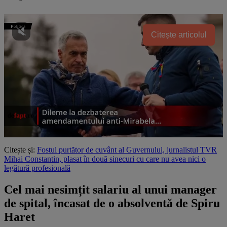
Citește articolul
Citește și:
Fostul purtător de cuvânt al Guvernului, jurnalistul TVR
Mihai Constantin, plasat în două sinecuri cu care nu avea nici o
legătură profesională
Cel mai nesimțit salariu al unui manager
de spital, încasat de o absolventă de Spiru
Haret