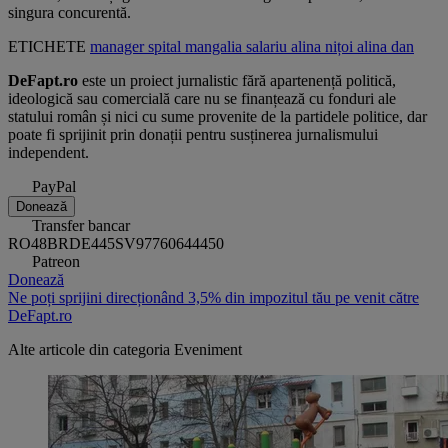
singura concurentă.
ETICHETE
manager
spital
mangalia
salariu
alina nițoi
alina dan
DeFapt.ro
este un proiect jurnalistic fără apartenență politică,
ideologică sau comercială care nu se finanțează cu fonduri ale
statului român și nici cu sume provenite de la partidele politice, dar
poate fi sprijinit prin donații pentru susținerea jurnalismului
independent.
PayPal
Donează
Transfer bancar
RO48BRDE445SV97760644450
Patreon
Donează
Ne poți sprijini direcționând 3,5% din impozitul tău pe venit către
DeFapt.ro
Alte articole din categoria
Eveniment