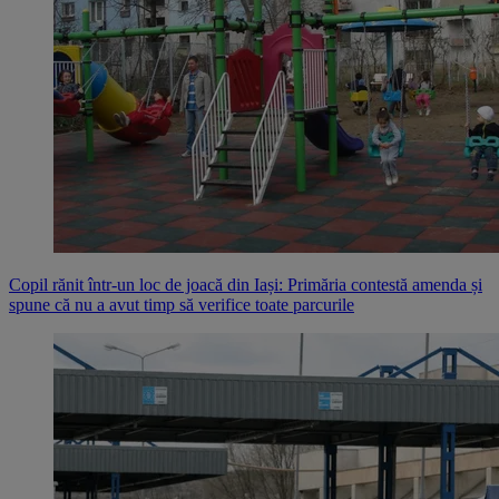
Copil rănit într-un loc de joacă din Iași: Primăria contestă amenda și
spune că nu a avut timp să verifice toate parcurile