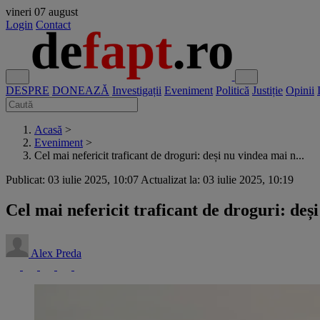
vineri
07 august
Login
Contact
DESPRE
DONEAZĂ
Investigații
Eveniment
Politică
Justiție
Opinii
Acasă
>
Eveniment
>
Cel mai nefericit traficant de droguri: deși nu vindea mai n...
Publicat: 03 iulie 2025, 10:07
Actualizat la: 03 iulie 2025, 10:19
Cel mai nefericit traficant de droguri: deș
Alex Preda