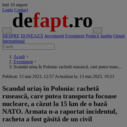
luni
10 august
Login
Contact
DESPRE
DONEAZĂ
Investigații
Eveniment
Politică
Justiție
Opinii
Internațional
Acasă
>
Eveniment
>
Scandal uriaș în Polonia: rachetă rusească, care putea trans...
Publicat: 13 mai 2023, 12:57
Actualizat la: 13 mai 2023, 19:23
Scandal uriaș în Polonia: rachetă
rusească, care putea transporta focoase
nucleare, a căzut la 15 km de o bază
NATO. Armata n-a raportat incidentul,
racheta a fost găsită de un civil