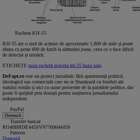
Racheta KH-55
KH-55 are o rază de acțiune de aproximativ 1.800 de mile și poate
zbura cu peste 600 de km/h la altitudini joase, ceea ce o face dificil
de detectat și urmărit.
ETICHETE
rusia
rachetă
polonia
kh-55
baza nato
DeFapt.ro
este un proiect jurnalistic fără apartenență politică,
ideologică sau comercială care nu se finanțează cu fonduri ale
statului român și nici cu sume provenite de la partidele politice, dar
poate fi sprijinit prin donații pentru susținerea jurnalismului
independent.
PayPal
Donează
Transfer bancar
RO48BRDE445SV97760644450
Patreon
Donează