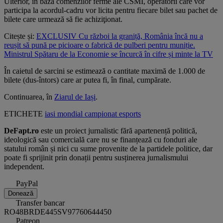
Ulterior, în baza comenzilor ferme ale CSMI, operatorii care vor
participa la acordul-cadru vor licita pentru fiecare bilet sau pachet de
bilete care urmează să fie achiziţionat.
Citește și:
EXCLUSIV Cu război la graniță, România încă nu a
reușit să pună pe picioare o fabrică de pulberi pentru muniție.
Ministrul Spătaru de la Economie se încurcă în cifre și minte la TV
În caietul de sarcini se estimează o cantitate maximă de 1.000 de
bilete (dus-întors) care ar putea fi, în final, cumpărate.
Continuarea, în
Ziarul de Iași
.
ETICHETE
iasi
mondial
campionat
esports
DeFapt.ro
este un proiect jurnalistic fără apartenență politică,
ideologică sau comercială care nu se finanțează cu fonduri ale
statului român și nici cu sume provenite de la partidele politice, dar
poate fi sprijinit prin donații pentru susținerea jurnalismului
independent.
PayPal
Donează
Transfer bancar
RO48BRDE445SV97760644450
Patreon