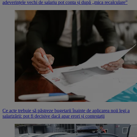
adeverințele vechi de salariu pot conta și după „mica recalculare”
Ce acte trebuie să păstreze bugetarii înainte de aplicarea noii legi a
salarizării: pot fi decisive dacă apar erori și contestații