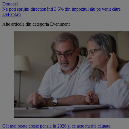
Donează
Ne poți sprijini direcționând 3,5% din impozitul tău pe venit către
DeFapt.ro
Alte articole din categoria
Eveniment
Cât mai poate crește pensia în 2026 și ce acte merită căutate: