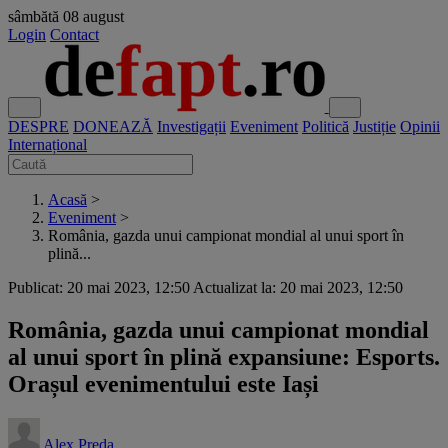
sâmbătă
08 august
Login
Contact
DESPRE
DONEAZĂ
Investigații
Eveniment
Politică
Justiție
Opinii
Internațional
Acasă
>
Eveniment
>
România, gazda unui campionat mondial al unui sport în
plină...
Publicat: 20 mai 2023, 12:50
Actualizat la: 20 mai 2023, 12:50
România, gazda unui campionat mondial
al unui sport în plină expansiune: Esports.
Orașul evenimentului este Iași
Alex Preda