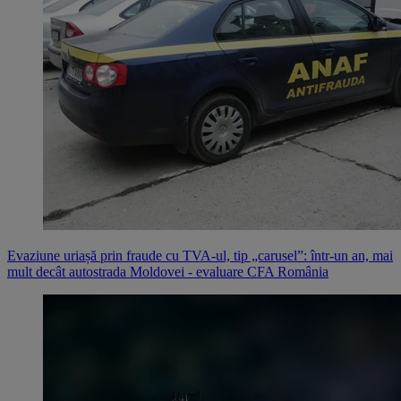
Evaziune uriașă prin fraude cu TVA-ul, tip „carusel”: într-un an, mai
mult decât autostrada Moldovei - evaluare CFA România