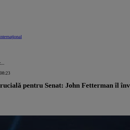
Internațional
...
 08:23
ucială pentru Senat: John Fetterman îl în