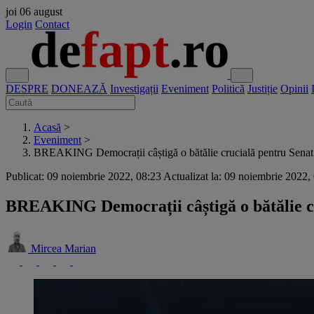
joi
06 august
Login
Contact
DESPRE
DONEAZĂ
Investigații
Eveniment
Politică
Justiție
Opinii
Acasă
>
Eveniment
>
BREAKING Democrații câștigă o bătălie crucială pentru Senat:
Publicat: 09 noiembrie 2022, 08:23
Actualizat la: 09 noiembrie 2022,
BREAKING Democrații câștigă o bătălie cr
Mircea Marian