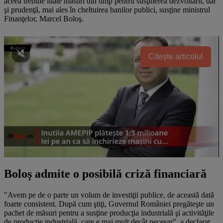
aceea trebuie luate măsuri din timp pentru susţinerea dezvoltării, dar
şi prudenţă, mai ales în cheltuirea banilor publici, susţine ministrul
Finanţelor, Marcel Boloş.
Citește articolul
Boloș admite o posibilă criză financiară
"Avem pe de o parte un volum de investiţii publice, de această dată
foarte consistent. După cum ştiţi, Guvernul României pregăteşte un
pachet de măsuri pentru a susţine producţia industrială şi activităţile
de producţie industrială, care e mai mult decât necesar", a declarat