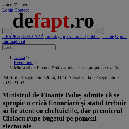
vineri
07 august
Login
Contact
DESPRE
DONEAZĂ
Investigații
Eveniment
Politică
Justiție
Opinii
Internațional
Acasă
>
Eveniment
>
Ministrul de Finanțe Boloș admite că se apropie o criză fina...
Publicat: 21 septembrie 2024, 11:10
Actualizat la: 22 septembrie
2024, 21:02
Ministrul de Finanțe Boloș admite că se
apropie o criză financiară și statul trebuie
să fie atent cu cheltuielile, dar premierul
Ciolacu rupe bugetul pe pomeni
electorale