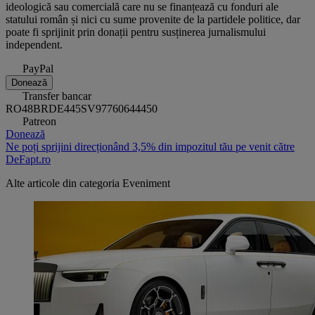
ideologică sau comercială care nu se finanțează cu fonduri ale
statului român și nici cu sume provenite de la partidele politice, dar
poate fi sprijinit prin donații pentru susținerea jurnalismului
independent.
PayPal
Donează
Transfer bancar
RO48BRDE445SV97760644450
Patreon
Donează
Ne poți sprijini direcționând 3,5% din impozitul tău pe venit către
DeFapt.ro
Alte articole din categoria
Eveniment