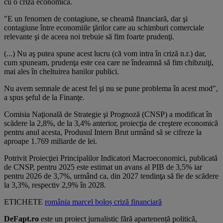
cu o criză economică.
"E un fenomen de contagiune, se cheamă financiară, dar şi
contagiune între economiile ţărilor care au schimburi comerciale
relevante şi de aceea noi trebuie să fim foarte prudenţi.
(...) Nu aş putea spune acest lucru (că vom intra în criză n.r.) dar,
cum spuneam, prudenţa este cea care ne îndeamnă să fim chibzuiţi,
mai ales în cheltuirea banilor publici.
Nu avem semnale de acest fel şi nu se pune problema în acest mod",
a spus şeful de la Finanţe.
Comisia Naţională de Strategie şi Prognoză (CNSP) a modificat în
scădere la 2,8%, de la 3,4% anterior, proiecţia de creştere economică
pentru anul acesta, Produsul Intern Brut urmând să se cifreze la
aproape 1.769 miliarde de lei.
Potrivit Proiecţiei Principalilor Indicatori Macroeconomici, publicată
de CNSP, pentru 2025 este estimat un avans al PIB de 3,5% iar
pentru 2026 de 3,7%, urmând ca, din 2027 tendinţa să fie de scădere
la 3,3%, respectiv 2,9% în 2028.
ETICHETE
românia
marcel boloș
criză financiară
DeFapt.ro
este un proiect jurnalistic fără apartenență politică,