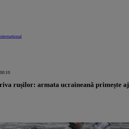
Internațional
 00:10
va rușilor: armata ucraineană primește aju