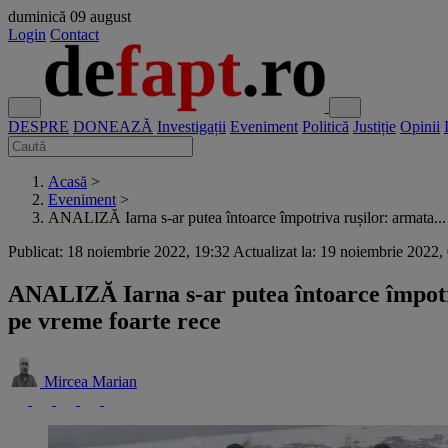
duminică
09 august
Login
Contact
DESPRE
DONEAZĂ
Investigații
Eveniment
Politică
Justiție
Opinii
Acasă
>
Eveniment
>
ANALIZĂ Iarna s-ar putea întoarce împotriva rușilor: armata...
Publicat: 18 noiembrie 2022, 19:32
Actualizat la: 19 noiembrie 2022,
ANALIZĂ Iarna s-ar putea întoarce împotri
pe vreme foarte rece
Mircea Marian