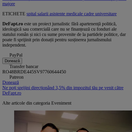
majore
ETICHETE
spital
salarii
asistente medicale
cadre universitare
DeFapt.ro
este un proiect jurnalistic fără apartenență politică,
ideologică sau comercială care nu se finanțează cu fonduri ale
statului român și nici cu sume provenite de la partidele politice, dar
poate fi sprijinit prin donații pentru susținerea jurnalismului
independent.
PayPal
Donează
Transfer bancar
RO48BRDE445SV97760644450
Patreon
Donează
Ne poți sprijini direcționând 3,5% din impozitul tău pe venit către
DeFapt.ro
Alte articole din categoria
Eveniment