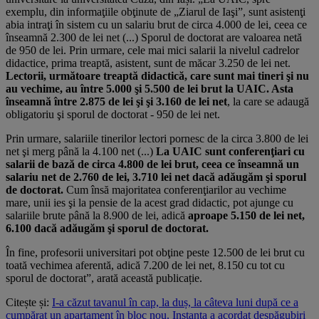
exemplu, din informaţiile obţinute de „Ziarul de Iaşi”, sunt asistenţi
abia intraţi în sistem cu un salariu brut de circa 4.000 de lei, ceea ce
înseamnă 2.300 de lei net (...) Sporul de doctorat are valoarea netă
de 950 de lei. Prin urmare, cele mai mici salarii la nivelul cadrelor
didactice, prima treaptă, asistent, sunt de măcar 3.250 de lei net.
Lectorii, următoare treaptă didactică, care sunt mai tineri şi nu
au vechime, au între 5.000 şi 5.500 de lei brut la UAIC. Asta
înseamnă între 2.875 de lei şi şi 3.160 de lei net
, la care se adaugă
obligatoriu şi sporul de doctorat - 950 de lei net.
Prin urmare, salariile tinerilor lectori pornesc de la circa 3.800 de lei
net şi merg până la 4.100 net (...)
La UAIC sunt conferenţiari cu
salarii de bază de circa 4.800 de lei brut, ceea ce înseamnă un
salariu net de 2.760 de lei, 3.710 lei net dacă adăugăm şi sporul
de doctorat.
Cum însă majoritatea conferenţiarilor au vechime
mare, unii ies şi la pensie de la acest grad didactic, pot ajunge cu
salariile brute până la 8.900 de lei, adică
aproape 5.150 de lei net,
6.100 dacă adăugăm şi sporul de doctorat.
În fine, profesorii universitari pot obţine peste 12.500 de lei brut cu
toată vechimea aferentă, adică 7.200 de lei net, 8.150 cu tot cu
sporul de doctorat”, arată această publicație.
Citește și:
I-a căzut tavanul în cap, la duș, la câteva luni după ce a
cumpărat un apartament în bloc nou. Instanța a acordat despăgubiri