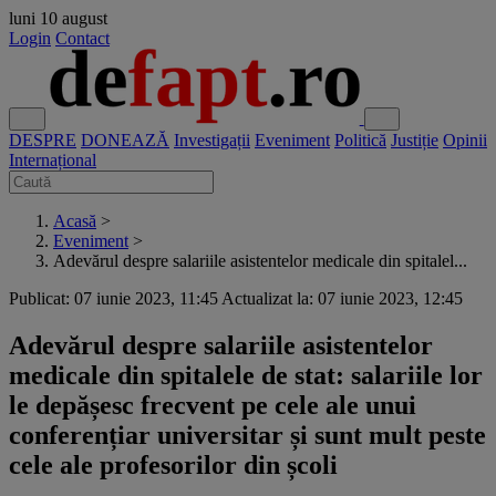
luni
10 august
Login
Contact
DESPRE
DONEAZĂ
Investigații
Eveniment
Politică
Justiție
Opinii
Internațional
Acasă
>
Eveniment
>
Adevărul despre salariile asistentelor medicale din spitalel...
Publicat: 07 iunie 2023, 11:45
Actualizat la: 07 iunie 2023, 12:45
Adevărul despre salariile asistentelor
medicale din spitalele de stat: salariile lor
le depășesc frecvent pe cele ale unui
conferențiar universitar și sunt mult peste
cele ale profesorilor din școli