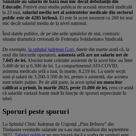
Sănătate au salariu de bază mai mic decât debutanții din
Educație.
Potrivit unui studiu publicat de această structură sindicală
la 23 mai,
salariul mediu net al asistentelor medicale din sectorul
public este de 4285 lei/lună.
El este în acest moment cu 269 lei mai
mic decât salariul mediu de la nivel național.
Însă datele publice, de pe site-urile spitalelor de stat, contrazic
situația dramatică creionată de Federația Solidaritatea Sindicală.
De exemplu,
la spitalul județean Gorj,
datele din martie arată că, la
unul din blocurile operatorii,
asistenta șefă are un salariu net de
7.045 de lei.
Absolut toate celelalte asistente de la acest bloc au între
5.400 de lei și 6.300 de lei. La compartimentul ATI-COVID,
asistenta medicala șefă a luat, în martie, 8.219 lei. La unele secții
sunt și salarii de 3.200-3.500 de lei, pentru o asistentă, dar acestea
sunt relativ puține. Pe de altă parte, la acest spital
un muncitor
calificat a primit, în martie 2023, peste 11.000 de lei,
ceea ce arată
că salariile variază foarte mult în funcție de sporuri neprecizate în
tabel.
Sporuri peste sporuri
La
Spitalul Clinic
Județean de Urgență „
Pius Brînzeu
” din
Timișoara veniturile salariale nu s-au mai actualizat din septembrie
2022.
Tabelul publicat
nu precizează dacă e vorba de venituri nete