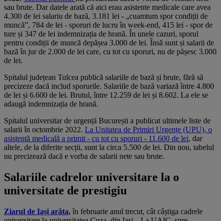
sau brute. Dar datele arată că aici erau asistente medicale care avea
4.300 de lei salariu de bază, 3.181 lei - „cuamtum spor condiții de
muncă”, 784 de lei - sporuri de lucru în week-end, 415 lei - spor de
ture și 347 de lei indemnizația de hrană. În unele cazuri, sporul
pentru condiții de muncă depășea 3.000 de lei. Însă sunt și salarii de
bază în jur de 2.000 de lei care, cu tot cu sporuri, nu de pășesc 3.000
de lei.
Spitalul județean Tulcea publică salariile de bază și brute, fără să
precizeze dacă includ sporurile. Salariile de bază variază între 4.800
de lei și 6.600 de lei. Brutul, între 12.259 de lei și 8.602. La ele se
adaugă indemnizația de hrană.
Spitalul universitar de urgență București a publicat ultimele liste de
salarii în octombrie 2022.
La Unitatea de Primiri Urgențe (UPU), o
asistentă medicală a primit - cu tot cu sporuri - 11.600 de lei
, dar
altele, de la diferite secții, sunt la circa 5.500 de lei. Din nou, tabelul
nu precizează dacă e vorba de salarii nete sau brute.
Salariile cadrelor universitare la o
universitate de prestigiu
Ziarul de Iași arăta,
în februarie anul trecut, cât câștiga cadrele
universitare la universitatea Cuza, din Iași. „La UAIC, spre