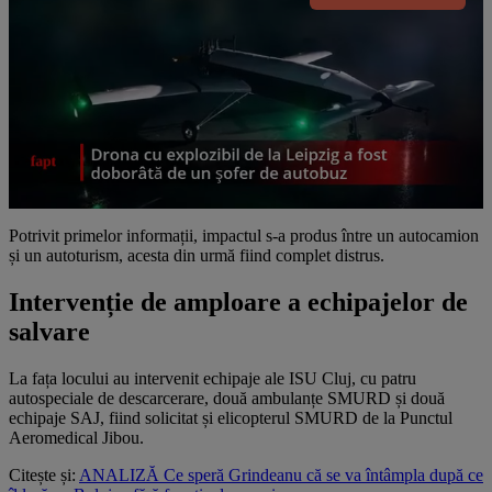
Potrivit primelor informații, impactul s-a produs între un autocamion
și un autoturism, acesta din urmă fiind complet distrus.
Intervenție de amploare a echipajelor de
salvare
La fața locului au intervenit echipaje ale ISU Cluj, cu patru
autospeciale de descarcerare, două ambulanțe SMURD și două
echipaje SAJ, fiind solicitat și elicopterul SMURD de la Punctul
Aeromedical Jibou.
Citește și:
ANALIZĂ Ce speră Grindeanu că se va întâmpla după ce