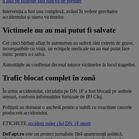
îl lasă pe Bolojan fără funcția de premier
Intervenția a fost una complexă, având în vedere gravitatea
accidentului și starea victimelor.
Victimele nu au mai putut fi salvate
Cei cinci bărbați aflați în autoturism au suferit răni extrem de grave,
incompatibile cu viața, iar echipele medicale nu au mai putut face
nimic pentru a-i salva.
Autoritățile au confirmat decesul tuturor victimelor la locul tragediei.
Trafic blocat complet în zonă
În urma accidentului, circulația pe DN 1F a fost blocată pe ambele
sensuri, conform informațiilor furnizate de IPJ Cluj.
Polițiștii au demarat o anchetă pentru a stabili cu exactitate cauzele
producerii accidentului.
ETICHETE
accident
rutier
cluj
DN 1F
morti
DeFapt.ro
este un proiect jurnalistic fără apartenență politică,