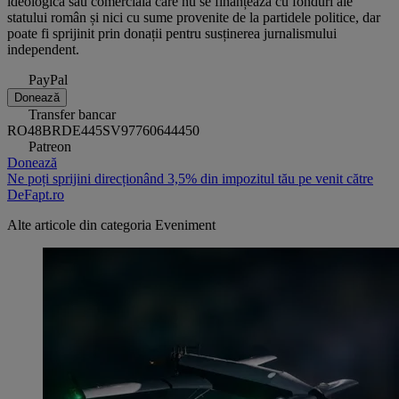
ideologică sau comercială care nu se finanțează cu fonduri ale
statului român și nici cu sume provenite de la partidele politice, dar
poate fi sprijinit prin donații pentru susținerea jurnalismului
independent.
PayPal
Donează
Transfer bancar
RO48BRDE445SV97760644450
Patreon
Donează
Ne poți sprijini direcționând 3,5% din impozitul tău pe venit către
DeFapt.ro
Alte articole din categoria
Eveniment