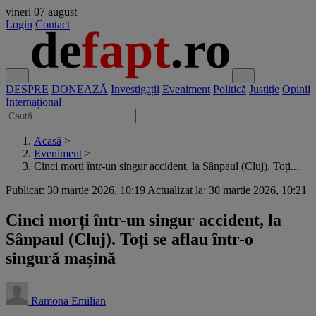
vineri
07 august
Login
Contact
DESPRE
DONEAZĂ
Investigații
Eveniment
Politică
Justiție
Opinii
Internațional
Acasă
>
Eveniment
>
Cinci morți într-un singur accident, la Sânpaul (Cluj). Toți...
Publicat: 30 martie 2026, 10:19
Actualizat la: 30 martie 2026, 10:21
Cinci morți într-un singur accident, la
Sânpaul (Cluj). Toți se aflau într-o
singură mașină
Ramona Emilian