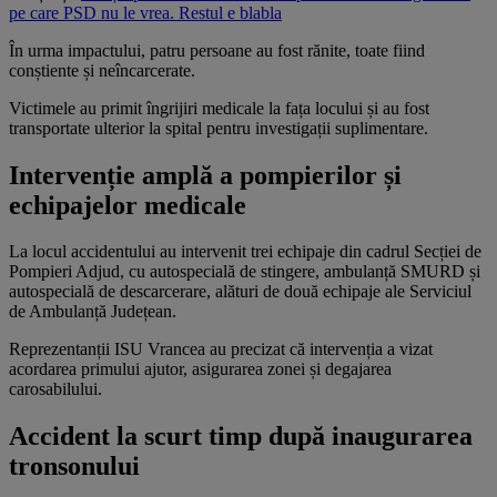
pe care PSD nu le vrea. Restul e blabla
În urma impactului, patru persoane au fost rănite, toate fiind
conștiente și neîncarcerate.
Victimele au primit îngrijiri medicale la fața locului și au fost
transportate ulterior la spital pentru investigații suplimentare.
Intervenție amplă a pompierilor și
echipajelor medicale
La locul accidentului au intervenit trei echipaje din cadrul Secției de
Pompieri Adjud, cu autospecială de stingere, ambulanță SMURD și
autospecială de descarcerare, alături de două echipaje ale Serviciul
de Ambulanță Județean.
Reprezentanții ISU Vrancea au precizat că intervenția a vizat
acordarea primului ajutor, asigurarea zonei și degajarea
carosabilului.
Accident la scurt timp după inaugurarea
tronsonului