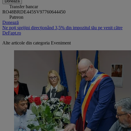
Donează
Transfer bancar
RO48BRDE445SV97760644450
Patreon
Donează
Ne poți sprijini direcționând 3,5% din impozitul tău pe venit către
DeFapt.ro
Alte articole din categoria
Eveniment