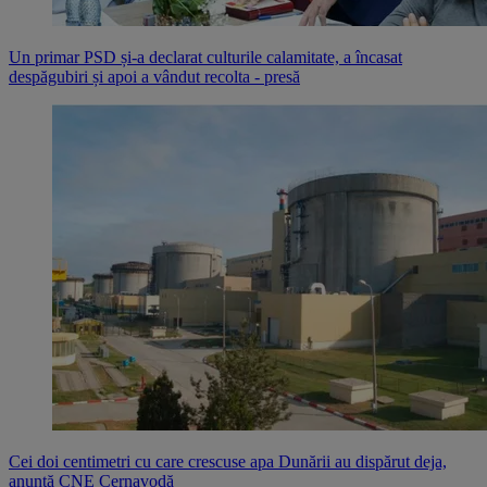
Un primar PSD și-a declarat culturile calamitate, a încasat
despăgubiri și apoi a vândut recolta - presă
Cei doi centimetri cu care crescuse apa Dunării au dispărut deja,
anunță CNE Cernavodă