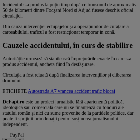
Incidentul s-a produs la puțin timp după ce tronsonul de aproximativ
50 de kilometri dintre Focșani Nord și Adjud fusese deschis oficial
circulației.
Din cauza intervenției echipajelor și a operațiunilor de curățare a
carosabilului, traficul a fost restricționat temporar în zonă.
Cauzele accidentului, în curs de stabilire
Autoritățile urmează să stabilească împrejurările exacte în care s-a
produs accidentul, ancheta fiind în desfășurare.
Circulația a fost reluată după finalizarea intervențiilor și eliberarea
drumului.
ETICHETE
Autostrada A7
vrancea
accident
trafic
blocaj
DeFapt.ro
este un proiect jurnalistic fără apartenență politică,
ideologică sau comercială care nu se finanțează cu fonduri ale
statului român și nici cu sume provenite de la partidele politice, dar
poate fi sprijinit prin donații pentru susținerea jurnalismului
independent.
PayPal