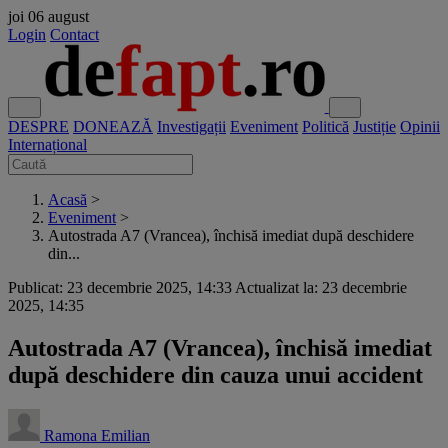
joi
06 august
Login
Contact
DESPRE
DONEAZĂ
Investigații
Eveniment
Politică
Justiție
Opinii
Internațional
Acasă
>
Eveniment
>
Autostrada A7 (Vrancea), închisă imediat după deschidere
din...
Publicat: 23 decembrie 2025, 14:33
Actualizat la: 23 decembrie
2025, 14:35
Autostrada A7 (Vrancea), închisă imediat
după deschidere din cauza unui accident
Ramona Emilian