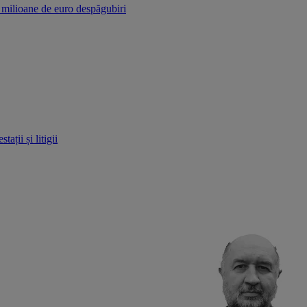
r milioane de euro despăgubiri
ații și litigii