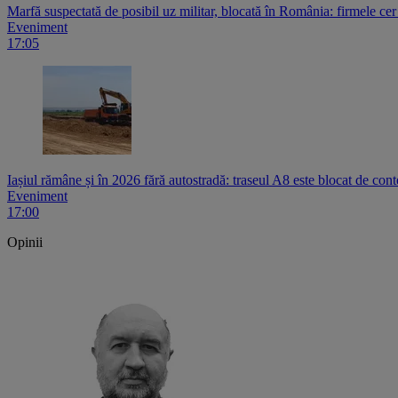
Marfă suspectată de posibil uz militar, blocată în România: firmele ce
Eveniment
17:05
Iașiul rămâne și în 2026 fără autostradă: traseul A8 este blocat de contest
Eveniment
17:00
Opinii