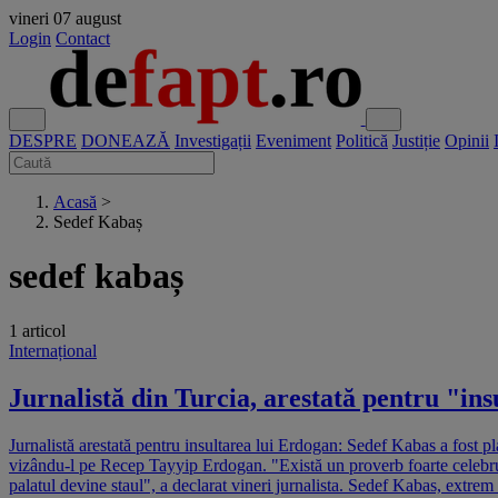
vineri
07 august
Login
Contact
DESPRE
DONEAZĂ
Investigații
Eveniment
Politică
Justiție
Opinii
Acasă
>
Sedef Kabaș
sedef kabaș
1 articol
Internațional
Jurnalistă din Turcia, arestată pentru "ins
Jurnalistă arestată pentru insultarea lui Erdogan: Sedef Kabas a fost pl
vizându-l pe Recep Tayyip Erdogan. "Există un proverb foarte celebru, 
palatul devine staul", a declarat vineri jurnalista. Sedef Kabas, extre