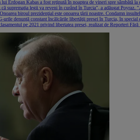
 lui Erdogan Kabas a fost reţinută în noaptea de vineri spre sâmbătă la do
 că supremaţia legii va reveni în curând în Turcia", a adăugat Poyraz. "
Onoarea biroul prezidenţial este onoarea ţării noastre. Condamn insultele
urile denunţă constant încălcările libertăţii presei în Turcia, în special 
 clasamentul pe 2021 privind libertatea presei, realizat de Reporteri Făr