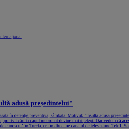
Internațional
ultă adusă președintelui"
asată în detenţie preventivă, sâmbătă. Motivul: "insultă adusă preşedinte
potrivit căruia capul încoronat devine mai înţelept. Dar vedem că acest
m de cunoscută în Turcia, era în direct pe canalul de televiziune Tele1. S