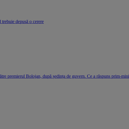
d trebuie depusă o cerere
ătre premierul Bolojan, după ședința de guvern. Ce a răspuns prim-mini