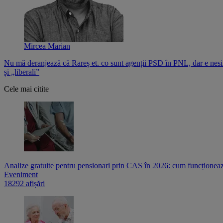
Mircea Marian
Nu mă deranjează că Rareș et. co sunt agenții PSD în PNL, dar e nesi
și „liberali”
Cele mai citite
Analize gratuite pentru pensionari prin CAS în 2026: cum funcționează
Eveniment
18292 afișări