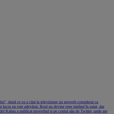
lui", după ce ea a citat la televiziune un proverb considerat ca
 lucru nu este adevărat. Boul nu devine rege intrând în palat, dar
edef Kabas a publicat proverbul şi pe contul său de Twitter, unde are