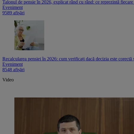
Talonul de pensie în 2026, explicat rând cu rând: ce reprezintă fiecare
Eveniment
9589 afișări
Recalcularea pensiei în 2026: cum verificați dacă decizia este corectă 
Eveniment
8548 afișări
Video