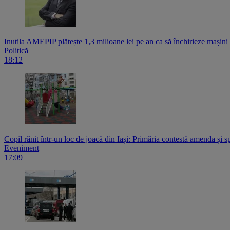
Inutila AMEPIP plătește 1,3 milioane lei pe an ca să închirieze mașin
Politică
18:12
Copil rănit într-un loc de joacă din Iași: Primăria contestă amenda și s
Eveniment
17:09