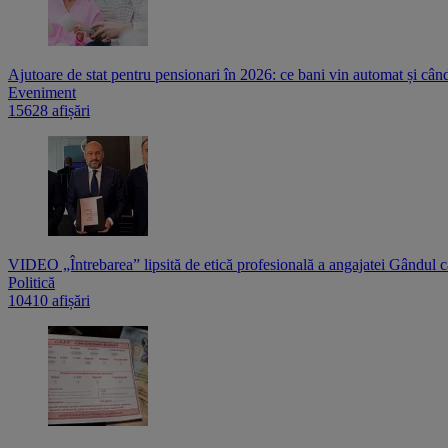
Ajutoare de stat pentru pensionari în 2026: ce bani vin automat și cân
Eveniment
15628 afișări
VIDEO „Întrebarea” lipsită de etică profesională a angajatei Gândul c
Politică
10410 afișări