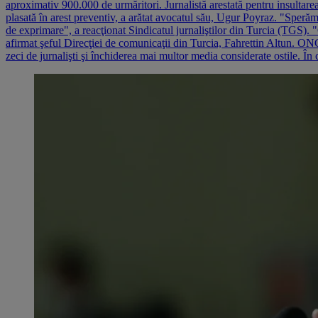
aproximativ 900.000 de urmăritori. Jurnalistă arestată pentru insultarea
plasată în arest preventiv, a arătat avocatul său, Ugur Poyraz. "Sperăm
de exprimare", a reacţionat Sindicatul jurnaliştilor din Turcia (TGS). "
afirmat şeful Direcţiei de comunicaţii din Turcia, Fahrettin Altun. ONG-
zeci de jurnalişti şi închiderea mai multor media considerate ostile. În