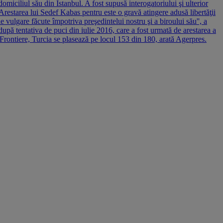
miciliul său din Istanbul. A fost supusă interogatoriului şi ulterior
Arestarea lui Sedef Kabas pentru este o gravă atingere adusă libertăţii
 vulgare făcute împotriva preşedintelui nostru şi a biroului său'', a
după tentativa de puci din iulie 2016, care a fost urmată de arestarea a
ă Frontiere, Turcia se plasează pe locul 153 din 180, arată Agerpres.