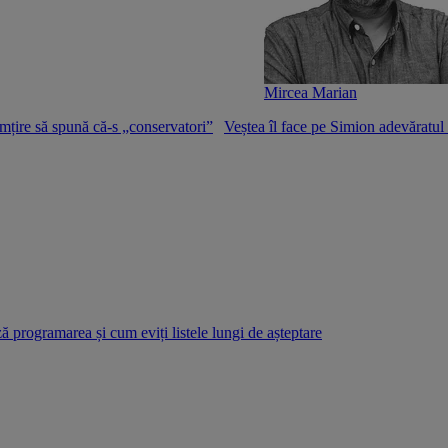
Mircea Marian
mțire să spună că-s „conservatori”
Veștea îl face pe Simion adevăratu
 programarea și cum eviți listele lungi de așteptare