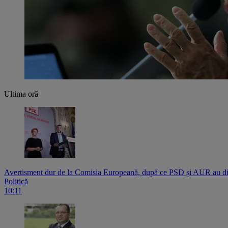
Ultima oră
Avertisment dur de la Comisia Europeană, după ce PSD și AUR au di
Politică
10:11