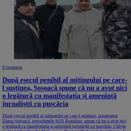
Eveniment
După eșecul penibil al mitingului pe care-
l susținea, Șoșoacă spune că nu a avut nici
o legătură cu manifestația și amenință
jurnaliștii cu pușcăria
După eșecul penibil al mitingului pe care-l susținea, senatoarea
Diana Șoșoacă, președintele SOS România, spune că nu a avut nici
o legătură cu manifestația și amenință jurnaliștii cu pușcăria. Citește