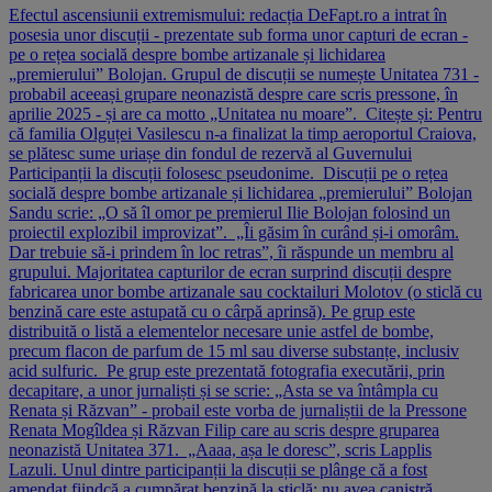
Efectul ascensiunii extremismului: redacția DeFapt.ro a intrat în
posesia unor discuții - prezentate sub forma unor capturi de ecran -
pe o rețea socială despre bombe artizanale și lichidarea
„premierului” Bolojan. Grupul de discuții se numește Unitatea 731 -
probabil aceeași grupare neonazistă despre care scris pressone, în
aprilie 2025 - și are ca motto „Unitatea nu moare”. Citește și: Pentru
că familia Olguței Vasilescu n-a finalizat la timp aeroportul Craiova,
se plătesc sume uriașe din fondul de rezervă al Guvernului
Participanții la discuții folosesc pseudonime. Discuții pe o rețea
socială despre bombe artizanale și lichidarea „premierului” Bolojan
Sandu scrie: „O să îl omor pe premierul Ilie Bolojan folosind un
proiectil explozibil improvizat”. „Îi găsim în curând și-i omorâm.
Dar trebuie să-i prindem în loc retras”, îi răspunde un membru al
grupului. Majoritatea capturilor de ecran surprind discuții despre
fabricarea unor bombe artizanale sau cocktailuri Molotov (o sticlă cu
benzină care este astupată cu o cârpă aprinsă). Pe grup este
distribuită o listă a elementelor necesare unie astfel de bombe,
precum flacon de parfum de 15 ml sau diverse substanțe, inclusiv
acid sulfuric. Pe grup este prezentată fotografia executării, prin
decapitare, a unor jurnaliști și se scrie: „Asta se va întâmpla cu
Renata și Răzvan” - probail este vorba de jurnaliștii de la Pressone
Renata Mogîldea și Răzvan Filip care au scris despre gruparea
neonazistă Unitatea 371. „Aaaa, așa le doresc”, scris Lapplis
Lazuli. Unul dintre participanții la discuții se plânge că a fost
amendat fiindcă a cumpărat benzină la sticlă: nu avea canistră