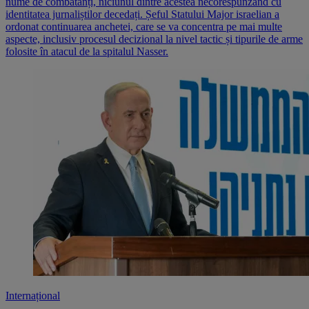
nume de combatanți, niciunul dintre acestea necorespunzând cu
identitatea jurnaliștilor decedați. Șeful Statului Major israelian a
ordonat continuarea anchetei, care se va concentra pe mai multe
aspecte, inclusiv procesul decizional la nivel tactic și tipurile de arme
folosite în atacul de la spitalul Nasser.
Internațional