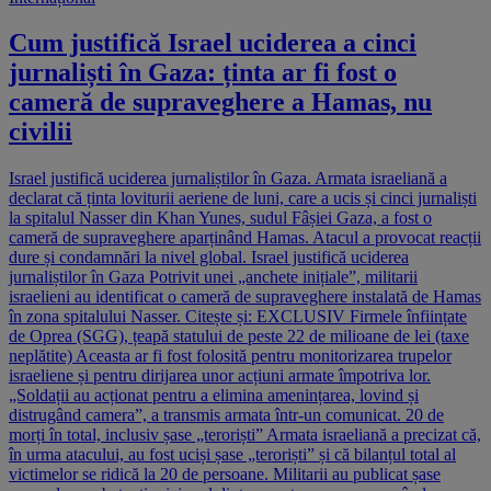
Cum justifică Israel uciderea a cinci
jurnaliști în Gaza: ținta ar fi fost o
cameră de supraveghere a Hamas, nu
civilii
Israel justifică uciderea jurnaliștilor în Gaza. Armata israeliană a
declarat că ținta loviturii aeriene de luni, care a ucis și cinci jurnaliști
la spitalul Nasser din Khan Yunes, sudul Fâșiei Gaza, a fost o
cameră de supraveghere aparținând Hamas. Atacul a provocat reacții
dure și condamnări la nivel global. Israel justifică uciderea
jurnaliștilor în Gaza Potrivit unei „anchete inițiale”, militarii
israelieni au identificat o cameră de supraveghere instalată de Hamas
în zona spitalului Nasser. Citește și: EXCLUSIV Firmele înființate
de Oprea (SGG), țeapă statului de peste 22 de milioane de lei (taxe
neplătite) Aceasta ar fi fost folosită pentru monitorizarea trupelor
israeliene și pentru dirijarea unor acțiuni armate împotriva lor.
„Soldații au acționat pentru a elimina amenințarea, lovind și
distrugând camera”, a transmis armata într-un comunicat. 20 de
morți în total, inclusiv șase „teroriști” Armata israeliană a precizat că,
în urma atacului, au fost uciși șase „teroriști” și că bilanțul total al
victimelor se ridică la 20 de persoane. Militarii au publicat șase