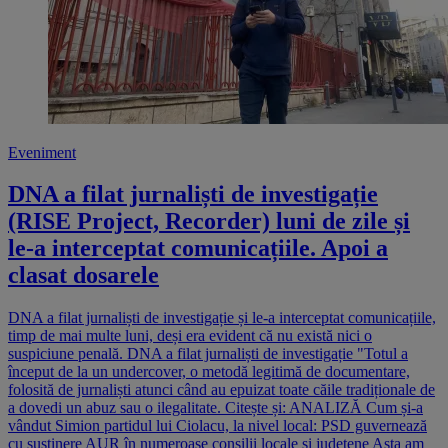
Eveniment
DNA a filat jurnaliști de investigație
(RISE Project, Recorder) luni de zile și
le-a interceptat comunicațiile. Apoi a
clasat dosarele
DNA a filat jurnaliști de investigație și le-a interceptat comunicațiile,
timp de mai multe luni, deși era evident că nu există nici o
suspiciune penală. DNA a filat jurnaliști de investigație "Totul a
început de la un undercover, o metodă legitimă de documentare,
folosită de jurnaliști atunci când au epuizat toate căile tradiționale de
a dovedi un abuz sau o ilegalitate. Citește și: ANALIZĂ Cum și-a
vândut Simion partidul lui Ciolacu, la nivel local: PSD guvernează
cu susținere AUR în numeroase consilii locale și județene Asta am