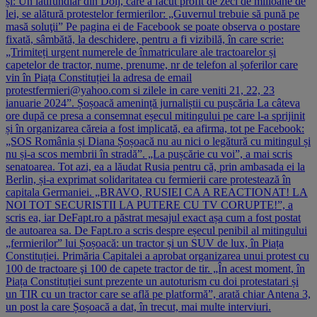
și: Un latifundiar din Dolj, care a făcut profit de zeci de milioane de
lei, se alătură protestelor fermierilor: „Guvernul trebuie să pună pe
masă soluţii” Pe pagina ei de Facebook se poate observa o postare
fixată, sâmbătă, la deschidere, pentru a fi vizibilă, în care scrie:
„Trimiteți urgent numerele de înmatriculare ale tractoarelor și
capetelor de tractor, nume, prenume, nr de telefon al șoferilor care
vin în Piața Constituției la adresa de email
protestfermieri@yahoo.com
si zilele in care veniti 21, 22, 23
ianuarie 2024”. Șoșoacă amenință jurnaliștii cu pușcăria La câteva
ore după ce presa a consemnat eșecul mitingului pe care l-a sprijinit
și în organizarea căreia a fost implicată, ea afirma, tot pe Facebook:
„SOS România și Diana Șoșoacă nu au nici o legătură cu mitingul și
nu și-a scos membrii în stradă”. „La pușcărie cu voi”, a mai scris
senatoarea. Tot azi, ea a lăudat Rusia pentru că, prin ambasada ei la
Berlin, și-a exprimat solidaritatea cu fermierii care protestează în
capitala Germaniei. „BRAVO, RUSIEI CA A REACTIONAT! LA
NOI TOT SECURISTII LA PUTERE CU TV CORUPTE!”, a
scris ea, iar DeFapt.ro a păstrat mesajul exact așa cum a fost postat
de autoarea sa. De Fapt.ro a scris despre eșecul penibil al mitingului
„fermierilor” lui Șoșoacă: un tractor și un SUV de lux, în Piața
Constituției. Primăria Capitalei a aprobat organizarea unui protest cu
100 de tractoare şi 100 de capete tractor de tir. „În acest moment, în
Piața Constituției sunt prezente un autoturism cu doi protestatari și
un TIR cu un tractor care se află pe platformă”, arată chiar Antena 3,
un post la care Șoșoacă a dat, în trecut, mai multe interviuri.