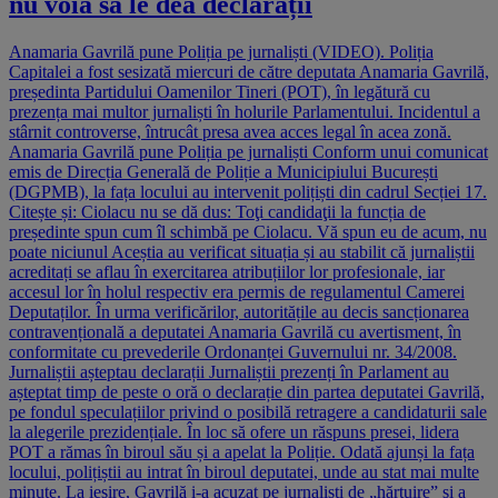
nu voia să le dea declarații
Anamaria Gavrilă pune Poliția pe jurnaliști (VIDEO). Poliția
Capitalei a fost sesizată miercuri de către deputata Anamaria Gavrilă,
președinta Partidului Oamenilor Tineri (POT), în legătură cu
prezența mai multor jurnaliști în holurile Parlamentului. Incidentul a
stârnit controverse, întrucât presa avea acces legal în acea zonă.
Anamaria Gavrilă pune Poliția pe jurnaliști Conform unui comunicat
emis de Direcția Generală de Poliție a Municipiului București
(DGPMB), la fața locului au intervenit polițiști din cadrul Secției 17.
Citește și: Ciolacu nu se dă dus: Toţi candidaţii la funcția de
președinte spun cum îl schimbă pe Ciolacu. Vă spun eu de acum, nu
poate niciunul Aceștia au verificat situația și au stabilit că jurnaliștii
acreditați se aflau în exercitarea atribuțiilor lor profesionale, iar
accesul lor în holul respectiv era permis de regulamentul Camerei
Deputaților. În urma verificărilor, autoritățile au decis sancționarea
contravențională a deputatei Anamaria Gavrilă cu avertisment, în
conformitate cu prevederile Ordonanței Guvernului nr. 34/2008.
Jurnaliștii așteptau declarații Jurnaliștii prezenți în Parlament au
așteptat timp de peste o oră o declarație din partea deputatei Gavrilă,
pe fondul speculațiilor privind o posibilă retragere a candidaturii sale
la alegerile prezidențiale. În loc să ofere un răspuns presei, lidera
POT a rămas în biroul său și a apelat la Poliție. Odată ajunși la fața
locului, polițiștii au intrat în biroul deputatei, unde au stat mai multe
minute. La ieșire, Gavrilă i-a acuzat pe jurnaliști de „hărțuire” și a