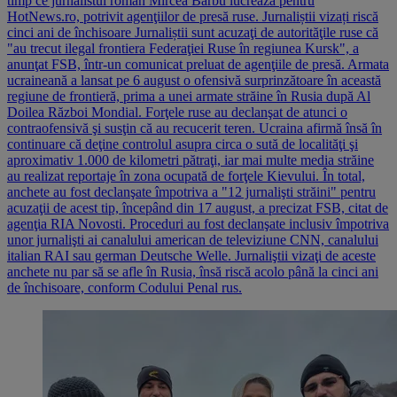
timp ce jurnalistul român Mircea Barbu lucrează pentru
HotNews.ro, potrivit agenţiilor de presă ruse. Jurnaliștii vizați riscă
cinci ani de închisoare Jurnaliștii sunt acuzaţi de autorităţile ruse că
"au trecut ilegal frontiera Federaţiei Ruse în regiunea Kursk", a
anunţat FSB, într-un comunicat preluat de agenţiile de presă. Armata
ucraineană a lansat pe 6 august o ofensivă surprinzătoare în această
regiune de frontieră, prima a unei armate străine în Rusia după Al
Doilea Război Mondial. Forţele ruse au declanşat de atunci o
contraofensivă şi susţin că au recucerit teren. Ucraina afirmă însă în
continuare că deţine controlul asupra circa o sută de localităţi şi
aproximativ 1.000 de kilometri pătraţi, iar mai multe media străine
au realizat reportaje în zona ocupată de forţele Kievului. În total,
anchete au fost declanşate împotriva a "12 jurnalişti străini" pentru
acuzaţii de acest tip, începând din 17 august, a precizat FSB, citat de
agenţia RIA Novosti. Proceduri au fost declanşate inclusiv împotriva
unor jurnalişti ai canalului american de televiziune CNN, canalului
italian RAI sau german Deutsche Welle. Jurnaliştii vizaţi de aceste
anchete nu par să se afle în Rusia, însă riscă acolo până la cinci ani
de închisoare, conform Codului Penal rus.