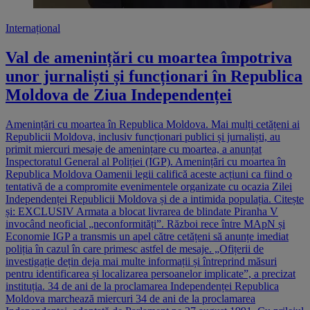
Internațional
Val de amenințări cu moartea împotriva
unor jurnaliști și funcționari în Republica
Moldova de Ziua Independenței
Amenințări cu moartea în Republica Moldova. Mai mulți cetățeni ai
Republicii Moldova, inclusiv funcționari publici și jurnaliști, au
primit miercuri mesaje de amenințare cu moartea, a anunțat
Inspectoratul General al Poliției (IGP). Amenințări cu moartea în
Republica Moldova Oamenii legii califică aceste acțiuni ca fiind o
tentativă de a compromite evenimentele organizate cu ocazia Zilei
Independenței Republicii Moldova și de a intimida populația. Citește
și: EXCLUSIV Armata a blocat livrarea de blindate Piranha V
invocând neoficial „neconformități”. Război rece între MApN și
Economie IGP a transmis un apel către cetățeni să anunțe imediat
poliția în cazul în care primesc astfel de mesaje. „Ofițerii de
investigație dețin deja mai multe informații și întreprind măsuri
pentru identificarea și localizarea persoanelor implicate”, a precizat
instituția. 34 de ani de la proclamarea Independenței Republica
Moldova marchează miercuri 34 de ani de la proclamarea