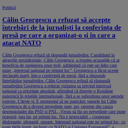
Politică
Călin Georgescu a refuzat să accepte
întrebări de la jurnaliști la conferința de
presă pe care a organizat-o și în care a
atacat NATO
Călin Georgescu refuză să răspundă jurnaliștilor. Candidatul la
alegerile prezidențiale, Călin Georgescu, a respins acuzațiile că ar
beneficia de susținerea unor troli, subliniind că este un lider care
pune „interesul național pe primul loc”. Georgescu a făcut aceste
declarații marți, într-o conferință de presă, fără a răspunde
întrebărilor jurnaliștilor. Călin Georgescu refuză să răspundă
jurnaliștilor Georgescu a reiterat viziunea sa privind interesul
național ca prioritate absolută, afirmând că dorește o Românie
puternică în relațiile internaționale, fără a se subordona unor agende
externe. Citește și: E momentul să ne panicăm: șansele lui Călin
Georgescu de a deveni președinte sunt, azi, enorme din cauza
degringoladei din PSD și PNL „Vreau să fiu un președinte care pune
poporul, țara lui, pe primul loc. Nu e negociabil – cooperare,
diplomație, eleganță, onoare. Interesul național este pe primul loc, cu
toate țările lumii, inclusiv cu NATO și Uniunea Europeană”, a