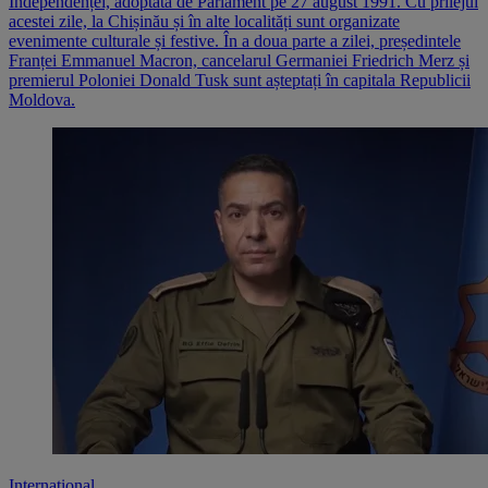
Independenței, adoptată de Parlament pe 27 august 1991. Cu prilejul
acestei zile, la Chișinău și în alte localități sunt organizate
evenimente culturale și festive. În a doua parte a zilei, președintele
Franței Emmanuel Macron, cancelarul Germaniei Friedrich Merz și
premierul Poloniei Donald Tusk sunt așteptați în capitala Republicii
Moldova.
Internațional