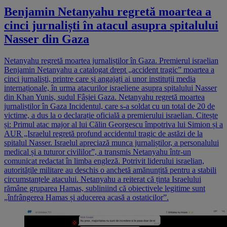
Benjamin Netanyahu regretă moartea a
cinci jurnaliști în atacul asupra spitalului
Nasser din Gaza
Netanyahu regretă moartea jurnaliștilor în Gaza. Premierul israelian
Benjamin Netanyahu a catalogat drept „accident tragic” moartea a
cinci jurnaliști, printre care și angajați ai unor instituții media
internaționale, în urma atacurilor israeliene asupra spitalului Nasser
din Khan Yunis, sudul Fâșiei Gaza. Netanyahu regretă moartea
jurnaliștilor în Gaza Incidentul, care s-a soldat cu un total de 20 de
victime, a dus la o declarație oficială a premierului israelian. Citește
și: Primul atac major al lui Călin Georgescu împotriva lui Simion și a
AUR „Israelul regretă profund accidentul tragic de astăzi de la
spitalul Nasser. Israelul apreciază munca jurnaliștilor, a personalului
medical și a tuturor civililor”, a transmis Netanyahu într-un
comunicat redactat în limba engleză. Potrivit liderului israelian,
autoritățile militare au deschis o anchetă amănunțită pentru a stabili
circumstanțele atacului. Netanyahu a reiterat că ținta Israelului
rămâne gruparea Hamas, subliniind că obiectivele legitime sunt
„înfrângerea Hamas și aducerea acasă a ostaticilor”.