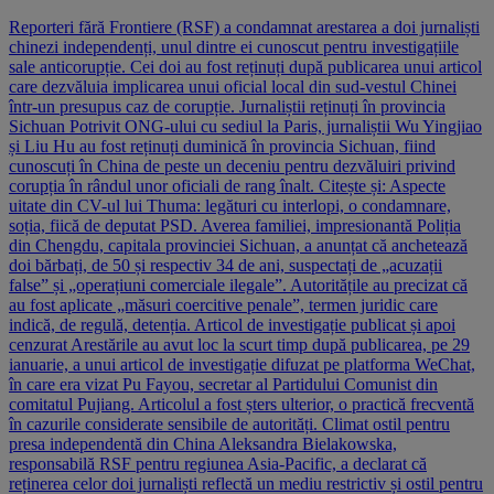
Reporteri fără Frontiere (RSF) a condamnat arestarea a doi jurnaliști
chinezi independenți, unul dintre ei cunoscut pentru investigațiile
sale anticorupție. Cei doi au fost reținuți după publicarea unui articol
care dezvăluia implicarea unui oficial local din sud-vestul Chinei
într-un presupus caz de corupție. Jurnaliștii reținuți în provincia
Sichuan Potrivit ONG-ului cu sediul la Paris, jurnaliștii Wu Yingjiao
și Liu Hu au fost reținuți duminică în provincia Sichuan, fiind
cunoscuți în China de peste un deceniu pentru dezvăluiri privind
corupția în rândul unor oficiali de rang înalt. Citește și: Aspecte
uitate din CV-ul lui Thuma: legături cu interlopi, o condamnare,
soția, fiică de deputat PSD. Averea familiei, impresionantă Poliția
din Chengdu, capitala provinciei Sichuan, a anunțat că anchetează
doi bărbați, de 50 și respectiv 34 de ani, suspectați de „acuzații
false” și „operațiuni comerciale ilegale”. Autoritățile au precizat că
au fost aplicate „măsuri coercitive penale”, termen juridic care
indică, de regulă, detenția. Articol de investigație publicat și apoi
cenzurat Arestările au avut loc la scurt timp după publicarea, pe 29
ianuarie, a unui articol de investigație difuzat pe platforma WeChat,
în care era vizat Pu Fayou, secretar al Partidului Comunist din
comitatul Pujiang. Articolul a fost șters ulterior, o practică frecventă
în cazurile considerate sensibile de autorități. Climat ostil pentru
presa independentă din China Aleksandra Bielakowska,
responsabilă RSF pentru regiunea Asia-Pacific, a declarat că
reținerea celor doi jurnaliști reflectă un mediu restrictiv și ostil pentru