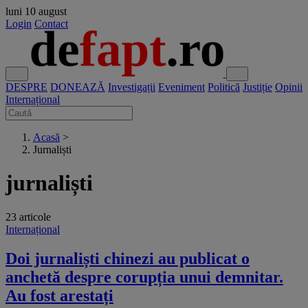
luni
10 august
Login
Contact
DESPRE
DONEAZĂ
Investigații
Eveniment
Politică
Justiție
Opinii
Internațional
Acasă
>
Jurnaliști
jurnaliști
23 articole
Internațional
Doi jurnaliști chinezi au publicat o
anchetă despre corupția unui demnitar.
Au fost arestați