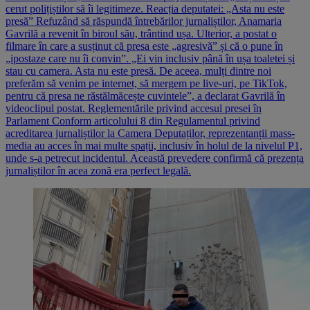
cerut polițiștilor să îi legitimeze. Reacția deputatei: „Asta nu este
presă” Refuzând să răspundă întrebărilor jurnaliștilor, Anamaria
Gavrilă a revenit în biroul său, trântind ușa. Ulterior, a postat o
filmare în care a susținut că presa este „agresivă” și că o pune în
„ipostaze care nu îi convin”. „Ei vin inclusiv până în ușa toaletei și
stau cu camera. Asta nu este presă. De aceea, mulți dintre noi
preferăm să venim pe internet, să mergem pe live-uri, pe TikTok,
pentru că presa ne răstălmăcește cuvintele”, a declarat Gavrilă în
videoclipul postat. Reglementările privind accesul presei în
Parlament Conform articolului 8 din Regulamentul privind
acreditarea jurnaliștilor la Camera Deputaților, reprezentanții mass-
media au acces în mai multe spații, inclusiv în holul de la nivelul P1,
unde s-a petrecut incidentul. Această prevedere confirmă că prezența
jurnaliștilor în acea zonă era perfect legală.