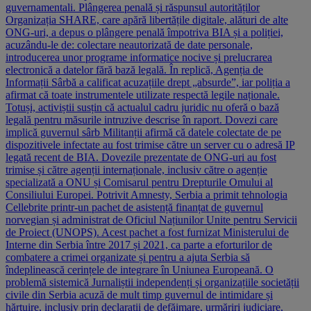
guvernamentali. Plângerea penală și răspunsul autorităților
Organizația SHARE, care apără libertățile digitale, alături de alte
ONG-uri, a depus o plângere penală împotriva BIA și a poliției,
acuzându-le de: colectare neautorizată de date personale,
introducerea unor programe informatice nocive și prelucrarea
electronică a datelor fără bază legală. În replică, Agenția de
Informații Sârbă a calificat acuzațiile drept „absurde”, iar poliția a
afirmat că toate instrumentele utilizate respectă legile naționale.
Totuși, activiștii susțin că actualul cadru juridic nu oferă o bază
legală pentru măsurile intruzive descrise în raport. Dovezi care
implică guvernul sârb Militanții afirmă că datele colectate de pe
dispozitivele infectate au fost trimise către un server cu o adresă IP
legată recent de BIA. Dovezile prezentate de ONG-uri au fost
trimise și către agenții internaționale, inclusiv către o agenție
specializată a ONU și Comisarul pentru Drepturile Omului al
Consiliului Europei. Potrivit Amnesty, Serbia a primit tehnologia
Cellebrite printr-un pachet de asistență finanțat de guvernul
norvegian și administrat de Oficiul Națiunilor Unite pentru Servicii
de Proiect (UNOPS). Acest pachet a fost furnizat Ministerului de
Interne din Serbia între 2017 și 2021, ca parte a eforturilor de
combatere a crimei organizate și pentru a ajuta Serbia să
îndeplinească cerințele de integrare în Uniunea Europeană. O
problemă sistemică Jurnaliștii independenți și organizațiile societății
civile din Serbia acuză de mult timp guvernul de intimidare și
hărțuire, inclusiv prin declarații de defăimare, urmăriri judiciare,