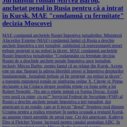
Jurnalistul român Mircea Barbu,
anchetat penal în Rusia pentru că a intrat
în Kursk. MAE "condamnă cu fermitate"
decizia Moscovei
MAE condamnă anchetele Rusiei împotriva jurnaliștilor. Ministerul
Afacerilor Externe (MAE) condamnă faptul că Rusia a deschis
anchete împotriva a trei jurnalişti, subliniind că reprezentanţii presei
trebuie protejaţi şi nu reduşi la tăcere. MAE condamnă anchetele
Rusiei împotriva jurnaliștilor "Condamnăm cu fermitate decizia
Rusiei de a deschide anchete penale împotriva unor jurnalişti,
inclusiv Mircea Barbu, pentru faptul că au relatat din Kursk. Acesta
este un atac flagrant la adresa libertăţii presei şi împotriva drepturilor
fundamentale. Jurnaliştii trebuie să fie protejaţi, nu reduşi la tăcere",
a transmis ministerul român pe platforma online X. Citește și: Prima
declarație a lui Ciolacu despre posibila relație cu fosta soție a lui
Robert Negoiță: „Nu am o relație intimă cu Sorina Docuz. Există
vreo poză cu mine, cu ea?” Serviciul Federal de Securitate (FSB) al
Rusiei a deschis anchete penale împotriva a trei jurnalişti, doi
americani şi un român, care ar fi trecut "ilegal" frontiera rusă dinspre
Ucraina pentru a realiza reportaje în partea ocupată a regiunii Kursk,
au anunţat vineri agenţiile de presă ruse. Cei doi americani, Kathryn
Diss şi Fletcher Yeung, lucrează pentru canalul australian ABC, în