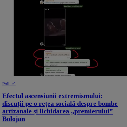
Politică
Efectul ascensiunii extremismului:
discuții pe o rețea socială despre bombe
artizanale și lichidarea „premierului”
Bolojan