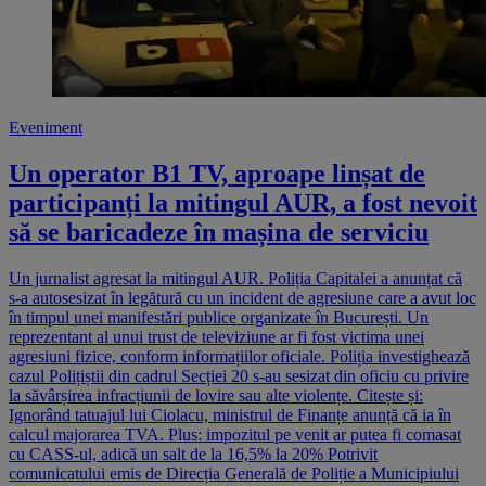
Eveniment
Un operator B1 TV, aproape linșat de
participanți la mitingul AUR, a fost nevoit
să se baricadeze în mașina de serviciu
Un jurnalist agresat la mitingul AUR. Poliția Capitalei a anunțat că
s-a autosesizat în legătură cu un incident de agresiune care a avut loc
în timpul unei manifestări publice organizate în București. Un
reprezentant al unui trust de televiziune ar fi fost victima unei
agresiuni fizice, conform informațiilor oficiale. Poliția investighează
cazul Polițiștii din cadrul Secției 20 s-au sesizat din oficiu cu privire
la săvârșirea infracțiunii de lovire sau alte violențe. Citește și:
Ignorând tatuajul lui Ciolacu, ministrul de Finanțe anunță că ia în
calcul majorarea TVA. Plus: impozitul pe venit ar putea fi comasat
cu CASS-ul, adică un salt de la 16,5% la 20% Potrivit
comunicatului emis de Direcția Generală de Poliție a Municipiului