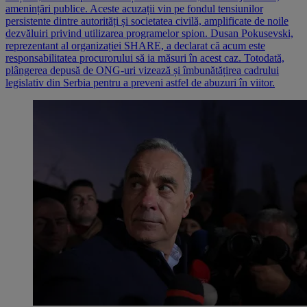
amenințări publice. Aceste acuzații vin pe fondul tensiunilor
persistente dintre autorități și societatea civilă, amplificate de noile
dezvăluiri privind utilizarea programelor spion. Dusan Pokusevski,
reprezentant al organizației SHARE, a declarat că acum este
responsabilitatea procurorului să ia măsuri în acest caz. Totodată,
plângerea depusă de ONG-uri vizează și îmbunătățirea cadrului
legislativ din Serbia pentru a preveni astfel de abuzuri în viitor.