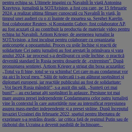
pentru echipa sa. Ultimele imagini cu Navalnîi în viață Antonina
Kravțova, jurnalistă la SOTAvision, a fost cea care, pe 15 februarie
2024, a realizat ultima filmare cunoscută cu Navalnîi în viață, în
timpul unei audieri cu o zi înainte de moartea sa. Serghei Karelin,
fost colaborator Reuters, și Konstantin Gabov, fost colaborator AP,
au fost acuzați că au contribuit la producția de materiale video pentru
echipa lui Navalnîi. Artiom Krieger, de asemenea jurnalist la
SOTAvision, a fost inculpat pentru colaborare cu organizația
anticorupție a opozantului. Proces cu ușile închise și reacții de
solidaritate Cei patru jurnaliști au fost arestați în primăvara și vara
anului 2024, iar procesul s-a desfășurat cu ușile închise, o practică
devenită standard în Rusia pentru dosarele de „extremism”. După
pronunțarea sentinței, Artiom Krieger a strigat din boxa acuzaților:
„Totul va fi bine, totul se va schimba! Cei care m-au condamnat vor
sta aici în locul meu.” Sălii de judecată i s-au alăturat susținători și
diplomați europeni, iar reacțiile publicului au fost de solidaritate:
„Voi faceți Rusia mândră!”, s-a auzit din sală. „Sunteți cei mai
buni!” – au exclamat alți susținători în aplauze. Presiune tot mai
mare asupra presei independente Condamnarea celor patru jurnaliști
vine în contextul în care autoritățile ruse au intensificat represiunea
asupra mass-mediei independente și a presei străine. După începutul
invaziei Ucrainei din februarie 2022, spațiul pentru libertatea de
exprimare s-a restrâns drastic, iar critica față de regimul Putin sau de
războiul din Ucraina a devenit pasibilă de închisoare.