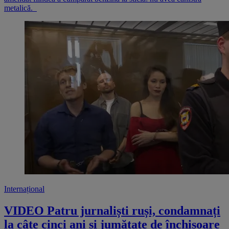
metalică.
Internațional
VIDEO Patru jurnaliști ruși, condamnați
la câte cinci ani și jumătate de închisoare