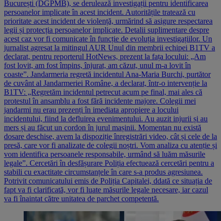
București (DGPMB), se derulează investigații pentru identificarea
persoanelor implicate în acest incident. Autoritățile tratează cu
prioritate acest incident de violență, urmărind să asigure respectarea
legii și protecția persoanelor implicate. Detalii suplimentare despre
acest caz vor fi comunicate în funcție de evoluția investigațiilor. Un
jurnalist agresat la mitingul AUR Unul din membrii echipei B1TV a
declarat, pentru reporterul HotNews, prezent la fața locului: „Am
fost lovit, am fost împins, înjurat, am căzut, unul m-a lovit în
coaste”. Jandarmeria regretă incidentul Ana-Maria Burchi, purtător
de cuvânt al Jandarmeriei Române, a declarat, într-o intervenție la
B1TV: „Regretăm incidentul petrecut acum pe final, mai ales că
protestul în ansamblu a fost fără incidente majore. Colegii mei
jandarmi nu erau prezenți în imediata apropiere a locului
incidentului, fiind la defluirea evenimentului. Au auzit injurii și au
mers și au făcut un cordon în jurul mașinii. Momentan nu există
dosare deschise, avem la dispoziție înregistrări video, cât și cele de la
presă, care vor fi analizate de colegii noștri. Vom analiza cu atenție și
vom identifica persoanele responsabile, urmând să luăm măsurile
legale”. Cercetări în desfășurare Poliția efectuează cercetări pentru a
stabili cu exactitate circumstanțele în care s-a produs agresiunea.
Potrivit comunicatului emis de Poliția Capitalei, ddată ce situația de
fapt va fi clarificată, vor fi luate măsurile legale necesare, iar cazul
va fi înaintat către unitatea de parchet competentă.