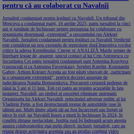
pentru că au colaborat cu Navalnîi
Jurnaliști condamnați pentru legături cu Navalnîi. Un tribunal din
Moscova a condamnat marți, 16 aprilie 2025, patru jurnaliști la cinci
ani și jumătate de închisoare pentru presupusa lor colaborare cu
organizația desemnată „extremistă” a opozantului rus Aleksei
Navalnîi. Jurnaliști condamnați pentru legături cu Navalnîi Verdictul
este considerat un nou exemplu de represiune dură împotriva vocilor
critice la adresa Kremlinului. Citește și: ANALIZĂ Marile semne de
întrebare legate de, aparent, unicul contact al lui Crin Antonescu cu
Securitatea Cei patru jurnaliști condamnați sunt Antonina Kravțova
(cunoscută și ca Antonina Favorskaia), Serghei Karelin, Konstantin
Gabov, Artiom Krieger Aceștia au fost găsiți vinovați de „participare
la o organizație extremistă”, potrivit deciziei anunțate de
judecătoarea Natalia Borissenkova. Procurorii ceruseră pedepse de
până la 5 ani și 11 luni. Toți cei patru au respins acuzațiile în fața
instanței. Navalnîi, un simbol al opoziției eliminate sistematic
Organizația lui Aleksei Navalnîi, principalul adversar politic al lui
Vladimir Puțin, a fost destructurată treptat de autoritățile ruse în
ultimii ani. Mulți dintre aliații săi au fost încarcerați sau forțați să
plece în exil, iar Navalnîi însuși a murit în închisoare în 2024, în
condiții rămase neelucidate. Justiția rusă își îndreaptă acum atenția
asupra colaboratorilor mai puțin direcți, inclusiv jurnaliști, care au
relatat despre activitatea acestuia sau au produs conținut video