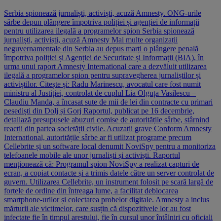
Serbia spionează jurnaliști, activiști, acuză Amnesty. ONG-urile
sârbe depun plângere împotriva poliției și agenției de informații
pentru utilizarea ilegală a programelor spion Serbia spionează
jurnaliști, activiști, acuză Amnesty Mai multe organizații
neguvernamentale din Serbia au depus marți o plângere penală
împotriva poliției și Agenției de Securitate și Informații (BIA), în
urma unui raport Amnesty International care a dezvăluit utilizarea
ilegală a programelor spion pentru supravegherea jurnaliștilor și
activiștilor. Citește și: Radu Marinescu, avocatul care fost numit
ministru al Justiției, controlat de cuplul Lia Olguța Vasilescu –
Claudiu Manda, a încasat sute de mii de lei din contracte cu primari
pesediști din Dolj și Gorj Raportul, publicat pe 16 decembrie,
detaliază presupusele abuzuri comise de autoritățile sârbe, stârnind
reacții din partea societății civile. Acuzații grave Conform Amnesty
International, autoritățile sârbe ar fi utilizat programe precum
Cellebrite și un software local denumit NoviSpy pentru a monitoriza
telefoanele mobile ale unor jurnaliști și activiști. Raportul
menționează că: Programul spion NoviSpy a realizat capturi de
ecran, a copiat contacte și a trimis datele către un server controlat de
guvern. Utilizarea Cellebrite, un instrument folosit pe scară largă de
forțele de ordine din întreaga lume, a facilitat deblocarea
smartphone-urilor și colectarea probelor digitale. Amnesty a inclus
mărturii ale victimelor, care susțin că dispozitivele lor au fost
infectate fie în timpul arestului, fie în cursul unor întâlniri cu oficiali