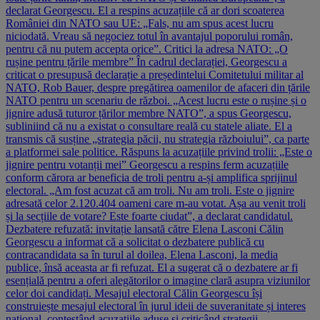
declarat Georgescu. El a respins acuzațiile că ar dori scoaterea
României din NATO sau UE: „Fals, nu am spus acest lucru
niciodată. Vreau să negociez totul în avantajul poporului român,
pentru că nu putem accepta orice”. Critici la adresa NATO: „O
rușine pentru țările membre” În cadrul declarației, Georgescu a
criticat o presupusă declarație a președintelui Comitetului militar al
NATO, Rob Bauer, despre pregătirea oamenilor de afaceri din țările
NATO pentru un scenariu de război. „Acest lucru este o rușine și o
jignire adusă tuturor țărilor membre NATO”, a spus Georgescu,
subliniind că nu a existat o consultare reală cu statele aliate. El a
transmis că susține „strategia păcii, nu strategia războiului”, ca parte
a platformei sale politice. Răspuns la acuzațiile privind trolii: „Este o
jignire pentru votanții mei” Georgescu a respins ferm acuzațiile
conform cărora ar beneficia de troli pentru a-și amplifica sprijinul
electoral. „Am fost acuzat că am troli. Nu am troli. Este o jignire
adresată celor 2.120.404 oameni care m-au votat. Așa au venit troli
și la secțiile de votare? Este foarte ciudat”, a declarat candidatul.
Dezbatere refuzată: invitație lansată către Elena Lasconi Călin
Georgescu a informat că a solicitat o dezbatere publică cu
contracandidata sa în turul al doilea, Elena Lasconi, la media
publice, însă aceasta ar fi refuzat. El a sugerat că o dezbatere ar fi
esențială pentru a oferi alegătorilor o imagine clară asupra viziunilor
celor doi candidați. Mesajul electoral Călin Georgescu își
construiește mesajul electoral în jurul ideii de suveranitate și interes
național, contestând acuzațiile aduse și criticând strategii