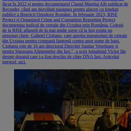
făcut în 2022 și pentru documentarul Clanul Marelui Alb publicat de
Recorder, când am dezvăluit pasiunea pentru afaceri cu fonduri
publice a Bisericii Ortodoxe Române. În februarie 2023, RISE
Project și Organized Crime and Corruption Reporting Project
documentau traficul de cereale din Ucraina prin România. Colegii
de la RISE aflaseră de la mai multe surse că la Iași exista un
personaj cheie, Gabriel Ciobanu, care aproba transporturi de cereale
din Ucraina pentru companii fantomă contra unor sume de bani.
Ciobanu este de 16 ani directorul Direcției Sanitar Veterinare și
pentru Siguranța Alimentelor din Iași.", a scris jurnalistul Victor Ilie
despre dosarul care i-a fost deschis de către DNA Iași. Articolul
integral, aici.