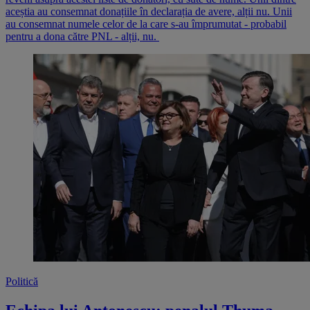
aceștia au consemnat donațiile în declarația de avere, alții nu. Unii
au consemnat numele celor de la care s-au împrumutat - probabil
pentru a dona către PNL - alții, nu.
Politică