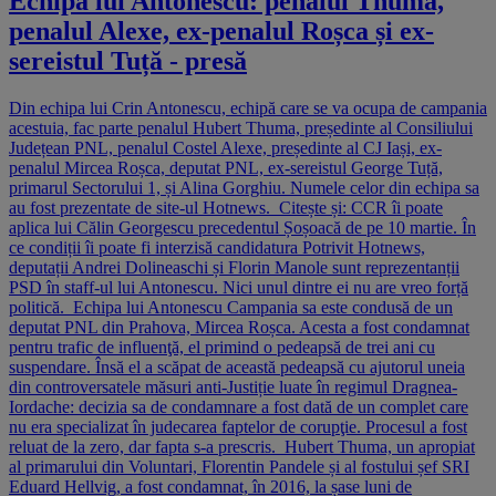
Echipa lui Antonescu: penalul Thuma,
penalul Alexe, ex-penalul Roșca și ex-
sereistul Tuță - presă
Din echipa lui Crin Antonescu, echipă care se va ocupa de campania
acestuia, fac parte penalul Hubert Thuma, președinte al Consiliului
Județean PNL, penalul Costel Alexe, președinte al CJ Iași, ex-
penalul Mircea Roșca, deputat PNL, ex-sereistul George Tuță,
primarul Sectorului 1, și Alina Gorghiu. Numele celor din echipa sa
au fost prezentate de site-ul Hotnews. Citește și: CCR îi poate
aplica lui Călin Georgescu precedentul Șoșoacă de pe 10 martie. În
ce condiții îi poate fi interzisă candidatura Potrivit Hotnews,
deputații Andrei Dolineaschi și Florin Manole sunt reprezentanții
PSD în staff-ul lui Antonescu. Nici unul dintre ei nu are vreo forță
politică. Echipa lui Antonescu Campania sa este condusă de un
deputat PNL din Prahova, Mircea Roșca. Acesta a fost condamnat
pentru trafic de influenţă, el primind o pedeapsă de trei ani cu
suspendare. Însă el a scăpat de această pedeapsă cu ajutorul uneia
din controversatele măsuri anti-Justiție luate în regimul Dragnea-
Iordache: decizia sa de condamnare a fost dată de un complet care
nu era specializat în judecarea faptelor de corupţie. Procesul a fost
reluat de la zero, dar fapta s-a prescris. Hubert Thuma, un apropiat
al primarului din Voluntari, Florentin Pandele și al fostului șef SRI
Eduard Hellvig, a fost condamnat, în 2016, la șase luni de