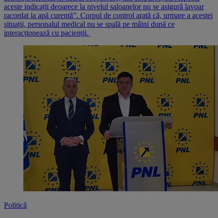
aceste indicații deoarece la nivelul saloanelor nu se asigură lavoar
racordat la apă curentă”. Corpul de control arată că, urmare a acestei
situații, personalul medical nu se spală pe mâini după ce
interacționează cu pacienții.
Politică