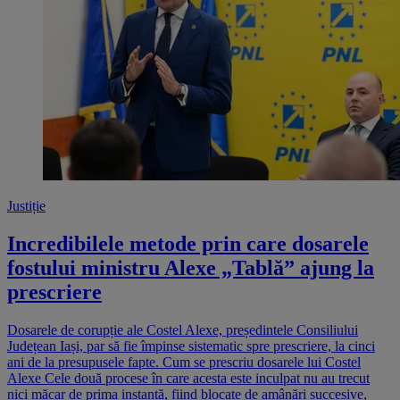
Justiție
Incredibilele metode prin care dosarele
fostului ministru Alexe „Tablă” ajung la
prescriere
Dosarele de corupție ale Costel Alexe, președintele Consiliului
Județean Iași, par să fie împinse sistematic spre prescriere, la cinci
ani de la presupusele fapte. Cum se prescriu dosarele lui Costel
Alexe Cele două procese în care acesta este inculpat nu au trecut
nici măcar de prima instanță, fiind blocate de amânări succesive,