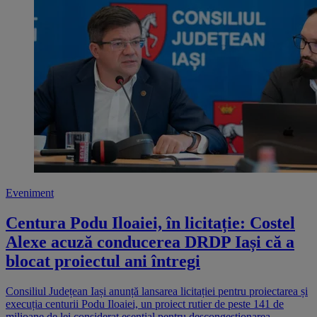
Eveniment
Centura Podu Iloaiei, în licitație: Costel
Alexe acuză conducerea DRDP Iași că a
blocat proiectul ani întregi
Consiliul Județean Iași anunță lansarea licitației pentru proiectarea și
execuția centurii Podu Iloaiei, un proiect rutier de peste 141 de
milioane de lei considerat esențial pentru descongestionarea