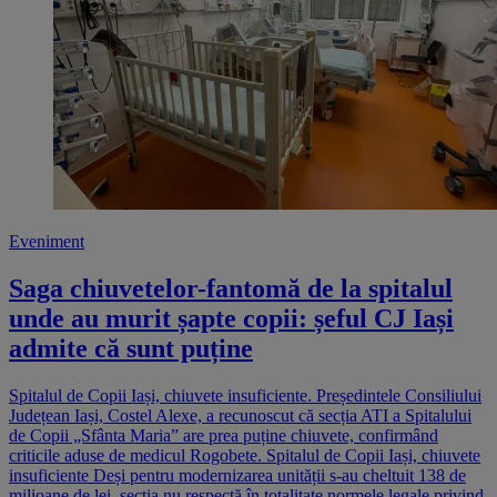
Eveniment
Saga chiuvetelor-fantomă de la spitalul
unde au murit șapte copii: șeful CJ Iași
admite că sunt puține
Spitalul de Copii Iași, chiuvete insuficiente. Președintele Consiliului
Județean Iași, Costel Alexe, a recunoscut că secția ATI a Spitalului
de Copii „Sfânta Maria” are prea puține chiuvete, confirmând
criticile aduse de medicul Rogobete. Spitalul de Copii Iași, chiuvete
insuficiente Deși pentru modernizarea unității s-au cheltuit 138 de
milioane de lei, secția nu respectă în totalitate normele legale privind