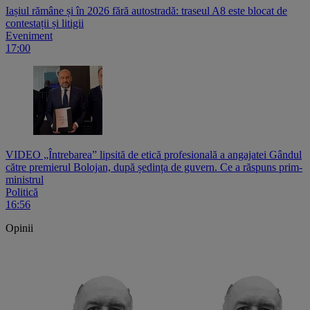
Iașiul rămâne și în 2026 fără autostradă: traseul A8 este blocat de
contestații și litigii
Eveniment
17:00
VIDEO „Întrebarea” lipsită de etică profesională a angajatei Gândul
către premierul Bolojan, după ședința de guvern. Ce a răspuns prim-
ministrul
Politică
16:56
Opinii