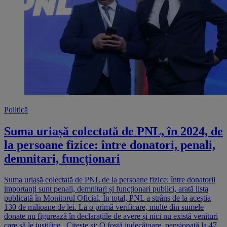
Politică
Suma uriașă colectată de PNL, în 2024, de
la persoane fizice: între donatori, penali,
demnitari, funcționari
Suma uriașă colectată de PNL de la persoane fizice: între donatorii
importanți sunt penali, demnitari și funcționari publici, arată lista
publicată în Monitorul Oficial. În total, PNL a strâns de la aceștia
130 de milioane de lei. La o primă verificare, multe din sumele
donate nu figurează în declarațiile de avere și nici nu există venituri
care să le justifice. Citește și: O fostă judecătoare, pensionată la 47