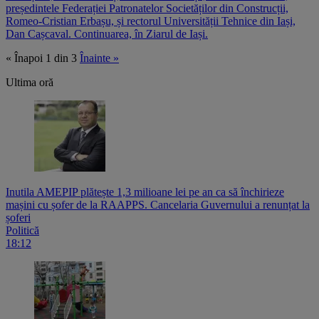
președintele Federației Patronatelor Societăților din Construcții,
Romeo-Cristian Erbașu, și rectorul Universității Tehnice din Iași,
Dan Cașcaval. Continuarea, în Ziarul de Iași.
« Înapoi
1 din 3
Înainte »
Ultima oră
Inutila AMEPIP plătește 1,3 milioane lei pe an ca să închirieze
mașini cu șofer de la RAAPPS. Cancelaria Guvernului a renunțat la
șoferi
Politică
18:12