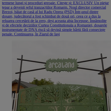
termene lungi și proceduri greoaie. Citește și: EXCLUSIV Un piețar
țepar a devenit șeful tranzacțiilor Romarm. Noul director comercial
Brezoi, băiat de casă al lui Radu Oprea (PSD) Într-unul dintre
dosare, judecătorul a fost schimbat de două ori, ceea ce a dus la
reluarea cercetării de la zero, deși aceasta abia începuse. Înnămolite
și de efectele deciziilor Curtea Constitutionala a Romaniei, dosarele
instrumentate de DNA riscă să devină simple hârtii fără consecințe
penale. Continuarea, în Ziarul de Iași