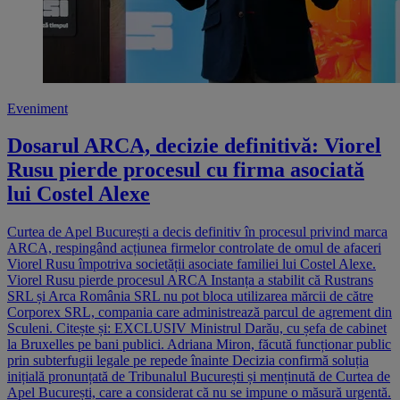
Eveniment
Dosarul ARCA, decizie definitivă: Viorel
Rusu pierde procesul cu firma asociată
lui Costel Alexe
Curtea de Apel București a decis definitiv în procesul privind marca
ARCA, respingând acțiunea firmelor controlate de omul de afaceri
Viorel Rusu împotriva societății asociate familiei lui Costel Alexe.
Viorel Rusu pierde procesul ARCA Instanța a stabilit că Rustrans
SRL și Arca România SRL nu pot bloca utilizarea mărcii de către
Corporex SRL, compania care administrează parcul de agrement din
Sculeni. Citește și: EXCLUSIV Ministrul Darău, cu șefa de cabinet
la Bruxelles pe bani publici. Adriana Miron, făcută funcționar public
prin subterfugii legale pe repede înainte Decizia confirmă soluția
inițială pronunțată de Tribunalul București și menținută de Curtea de
Apel București, care a considerat că nu se impune o măsură urgentă.