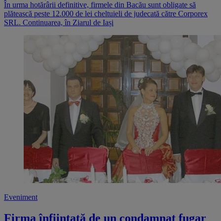
În urma hotărârii definitive, firmele din Bacău sunt obligate să
plătească peste 12.000 de lei cheltuieli de judecată către Corporex
SRL. Continuarea, în Ziarul de Iași
Eveniment
Firma înființată de un condamnat fugar