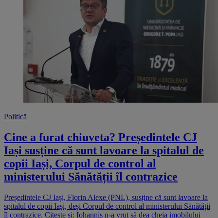
Politică
Cine a furat chiuveta? Președintele CJ
Iași susține că sunt lavoare la spitalul de
copii Iași, Corpul de control al
ministerului Sănătății îl contrazice
Președintele CJ Iași, Florin Alexe (PNL), susține că sunt lavoare la
spitalul de copii Iași, deși Corpul de control al ministerului Sănătății
îl contrazice. Citește și: Iohannis n-a vrut să dea cheia imobilului