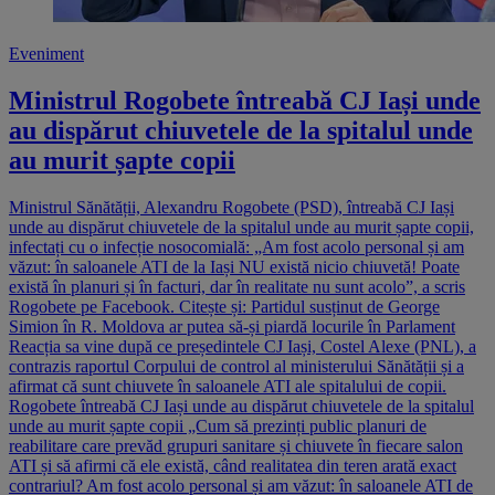
Eveniment
Ministrul Rogobete întreabă CJ Iași unde
au dispărut chiuvetele de la spitalul unde
au murit șapte copii
Ministrul Sănătății, Alexandru Rogobete (PSD), întreabă CJ Iași
unde au dispărut chiuvetele de la spitalul unde au murit șapte copii,
infectați cu o infecție nosocomială: „Am fost acolo personal și am
văzut: în saloanele ATI de la Iași NU există nicio chiuvetă! Poate
există în planuri și în facturi, dar în realitate nu sunt acolo”, a scris
Rogobete pe Facebook. Citește și: Partidul susținut de George
Simion în R. Moldova ar putea să-și piardă locurile în Parlament
Reacția sa vine după ce președintele CJ Iași, Costel Alexe (PNL), a
contrazis raportul Corpului de control al ministerului Sănătății și a
afirmat că sunt chiuvete în saloanele ATI ale spitalului de copii.
Rogobete întreabă CJ Iași unde au dispărut chiuvetele de la spitalul
unde au murit șapte copii „Cum să prezinți public planuri de
reabilitare care prevăd grupuri sanitare și chiuvete în fiecare salon
ATI și să afirmi că ele există, când realitatea din teren arată exact
contrariul? Am fost acolo personal și am văzut: în saloanele ATI de