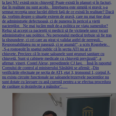
la Iași NU există nicio chiuvetă! Poate există în planuri și în facturi,
dar în realitate nu sunt acolo. Întrebarea este simplă și gravă: s-a
semnat recepția unor lucrări diferit față de ce există în realitate? Dacă
da, vorbim despre o situație extrem de gravă, care nu mai ține doar
de administrație defectuoasă, ci de punerea în pericol a vieții
pacienților. Ne mai jucăm mult de-a politica pe viața oamenilor?
Refuz să accept ca pacienții și medicii să fie victimele unor jocuri
administrative sau politice. Nu personalul medical trebuie să fie tras
la răspundere, ci cei care au girat și validat astfel de nereguli.
Responsabilitatea nu se pasează, ci se asumă!”, a scris Rogobete.
„S-a rostogolit în spaţiul public că în secţia ATI nu ar fi
chiuvete. Precizez că în toate saloanele sunt grupuri sanitare cu
chiuvetă. Sunt şi cabinete medicale cu chiuvetă prevăzută”, a
afirmat, vineri, Costel Alexe, președintele CJ Iași. Însă în raportul
Corpului de control al ministerului Sănătății se afirmă: „Din
verificările efectuate pe secția de ATI, etaj 3, tronsonul 1, corpul A,
nu exista circuite functionale iar saloanele/rezervele pacientilor nu
sunt dotate cu lavoare cu apă curentă pentru a se efectua procedura
de curătare si dezinfectie a mâinilor”.