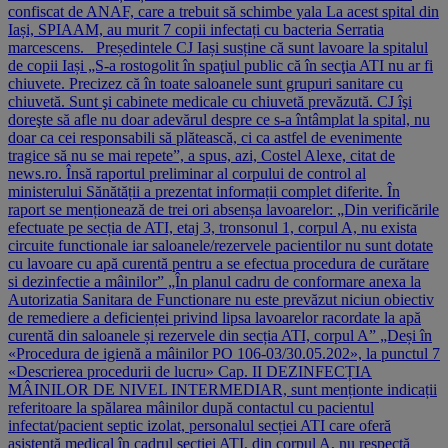
confiscat de ANAF, care a trebuit să schimbe yala La acest spital din
Iași, SPIAAM, au murit 7 copii infectați cu bacteria Serratia
marcescens. Președintele CJ Iași susține că sunt lavoare la spitalul
de copii Iași „S-a rostogolit în spaţiul public că în secţia ATI nu ar fi
chiuvete. Precizez că în toate saloanele sunt grupuri sanitare cu
chiuvetă. Sunt şi cabinete medicale cu chiuvetă prevăzută. CJ îşi
doreşte să afle nu doar adevărul despre ce s-a întâmplat la spital, nu
doar ca cei responsabili să plătească, ci ca astfel de evenimente
tragice să nu se mai repete”, a spus, azi, Costel Alexe, citat de
news.ro. Însă raportul preliminar al corpului de control al
ministerului Sănătății a prezentat informații complet diferite. În
raport se menționează de trei ori absenșa lavoarelor: „Din verificările
efectuate pe secția de ATI, etaj 3, tronsonul 1, corpul A, nu exista
circuite functionale iar saloanele/rezervele pacientilor nu sunt dotate
cu lavoare cu apă curentă pentru a se efectua procedura de curătare
si dezinfectie a mâinilor” „În planul cadru de conformare anexa la
Autorizatia Sanitara de Functionare nu este prevăzut niciun obiectiv
de remediere a deficienței privind lipsa lavoarelor racordate la apă
curentă din saloanele și rezervele din secția ATI, corpul A” „Deși în
«Procedura de igienă a mâinilor PO 106-03/30.05.202», la punctul 7
«Descrierea procedurii de lucru» Cap. II DEZINFECȚIA
MÂINILOR DE NIVEL INTERMEDIAR, sunt menționte indicații
referitoare la spălarea mâinilor după contactul cu pacientul
infectat/pacient septic izolat, personalul secției ATI care oferă
asistență medical în cadrul secției ATI, din corpul A, nu respectă