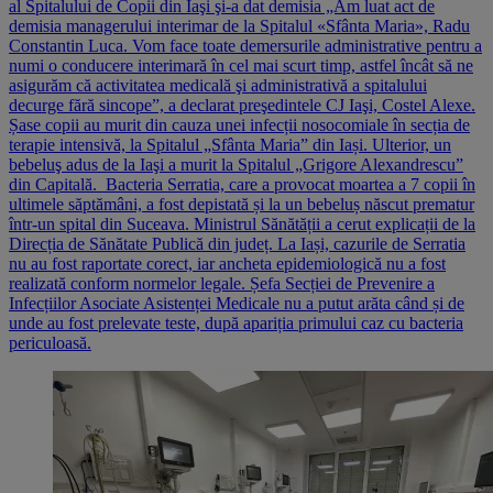
al Spitalului de Copii din Iaşi şi-a dat demisia „Am luat act de
demisia managerului interimar de la Spitalul «Sfânta Maria», Radu
Constantin Luca. Vom face toate demersurile administrative pentru a
numi o conducere interimară în cel mai scurt timp, astfel încât să ne
asigurăm că activitatea medicală şi administrativă a spitalului
decurge fără sincope”, a declarat preşedintele CJ Iaşi, Costel Alexe.
Șase copii au murit din cauza unei infecții nosocomiale în secția de
terapie intensivă, la Spitalul „Sfânta Maria” din Iași. Ulterior, un
bebeluş adus de la Iaşi a murit la Spitalul „Grigore Alexandrescu”
din Capitală. Bacteria Serratia, care a provocat moartea a 7 copii în
ultimele săptămâni, a fost depistată și la un bebeluș născut prematur
într-un spital din Suceava. Ministrul Sănătății a cerut explicații de la
Direcția de Sănătate Publică din județ. La Iași, cazurile de Serratia
nu au fost raportate corect, iar ancheta epidemiologică nu a fost
realizată conform normelor legale. Șefa Secției de Prevenire a
Infecțiilor Asociate Asistenței Medicale nu a putut arăta când și de
unde au fost prelevate teste, după apariția primului caz cu bacteria
periculoasă.