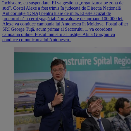
închisoare, cu suspendare. El va gestiona „organizarea pe zona de
sud”. Costel Alexe a fost trimis în judecată de Direcția Națională
Anticorupție (DNA) pentru luare de mită. El este acuzat de
procurori că a cerut șpagă tablă în valoare de aproape 100.000 lei.
Alexe va conduce campania lui Antonescu în Moldova. Fostul ofițer
SRI George Tuță, acum primar al Sectorului 1, va coordona
campania online. Fostul ministru al Justiției Alina Gorghiu va
conduce comunicarea lui Antonescu.