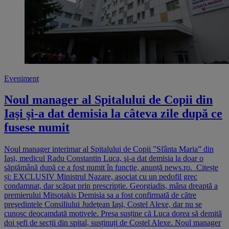
Eveniment
Noul manager al Spitalului de Copii din
Iaşi şi-a dat demisia la câteva zile după ce
fusese numit
Noul manager interimar al Spitalului de Copii ”Sfânta Maria” din
Iaşi, medicul Radu Constantin Luca, şi-a dat demisia la doar o
săptămână după ce a fost numit în funcţie, anunță news.ro. Citește
și: EXCLUSIV Ministrul Nazare, asociat cu un pedofil grec
condamnat, dar scăpat prin prescripție. Georgiadis, mâna dreaptă a
premierului Mitsotakis Demisia sa a fost confirmată de către
preşedintele Consiliului Judeţean Iaşi, Costel Alexe, dar nu se
cunosc deocamdată motivele. Presa susține că Luca dorea să demită
doi șefi de secții din spital, susținuți de Costel Alexe. Noul manager