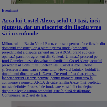
Eveniment
Arca lui Costel Alexe, șeful CJ Iași, încă
plutește, dar un afacerist din Bacău vrea
să i-o scufunde
Milionarul din Bacău Viorel Rusu, cunoscut pentru afacerile sale din
domeniul construcțiilor, a pierdut prima rundă (ordonanță
președințială) a disputei privind marca ARCA, brand sub care
operează parcul de agrement din Sculeni. Urmează procesul pe
fond Complexul este dezvoltat de familia lui Costel Alexe, actualul
președinte al Consiliului Județean Iași, Costel Alexe. Citește
și: Secretarul american al comerțului, Howard Lutnick, huiduit în
timpul unui dineu privat la Davos. Desertul a fost tăiat, cina s-a
încheiat abrupt Decizia permite, pentru moment, utilizarea în
continuare a numelui ARCA de către familia Alexe, însă verdictul
nu este definitiv. Procesul de fond, care va stabili cine deține
drepturile legale asupra brandului, este în plină desfășurare.
Continuarea, în Ziarul de Iași.