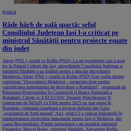
Politică
Râde hârb de oală spartă: șeful
Consiliului Județean Iași l-a criticat pe
ministrul Sănătății pentru proiecte eșuate
din județ
Alexe (PNL), ceartă cu Rafila (PSD). La un eveniment care a avut
loc la Palatul Culturii din Iași, președintele Consiliului Județean și
ministrul Sănătății s-au întâlnit pentru a discuta dezvoltarea
Moldovei. Alexe (PNL), ceartă cu Rafila (PSD) Este vorba despre
conferința "Dezvoltarea Moldovei – proiectul-cheie pentru
valorificarea potenţialului de dezvoltare a României", organizată de
Patronatul Proiectanţilor în Construcţii și Banca Naţională a
României. Citește și: EXCLUSIV Dronele Watchkeeper X
contractate de MApN cu Elbit pentru 2025 nu mai ajung în
România: compania israeliană a invocat războiul din Gaza,
„eveniment de forță majoră” Aici, șeful CJ a criticat întârzierile în
implementarea proiectelor importante pentru Iași și Moldova, din
cauza Bucureștiului. Printre participanți s-au numărat ministrul
Finanțelor, Marcel Boloș, ministrul Sănătății, Alexandru Rafila,