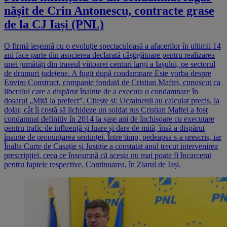
nășit de Crin Antonescu, contracte grase
de la CJ Iași (PNL)
O firmă ieșeană cu o evoluție spectaculoasă a afacerilor în ultimii 14
ani face parte din asocierea declarată câștigătoare pentru realizarea
unei jumătăți din traseul viitoarei centuri largi a Iașului, pe sectorul
de drumuri județene. A fugit după condamnare Este vorba despre
Enviro Construct, companie fondată de Cristian Maftei, cunoscut ca
liberalul care a dispărut înainte de a executa o condamnare în
dosarul „Mită la prefect”. Citește și: Ucrainenii au calculat precis, la
dolar, cât îi costă să lichideze un soldat rus Cristian Maftei a fost
condamnat definitiv în 2014 la șase ani de închisoare cu executare
pentru trafic de influență și luare și dare de mită, însă a dispărut
înainte de pronunțarea sentinței. Între timp, pedeapsa s-a prescris, iar
Înalta Curte de Casație și Justiție a constatat anul trecut intervenirea
prescripției, ceea ce înseamnă că acesta nu mai poate fi încarcerat
pentru faptele respective. Continuarea, în Ziarul de Iași.