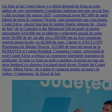
Un frate al lui Costel Alexe și o firmă deținută de fosta sa soție,
alături de care președintele Consiliului Județean Iași este asociat într-
o altă societate din august 2025, controlează peste 807.000 de metri
pătrați de teren în comuna Victoria, prin proprietate sau concesiune.
Costel Alexe, afaceri funciare în familie Datele obținute de „Ziarul
de Iași” de la Cadastru și din Monitorul Oficial arată că pentru
aproximativ 610.000 mp se plătește o redevență anuală de puțin
peste 28.000 de lei, iar alte circa 200.000 mp au fost cumpărate,
potrivit presei locale, cu 42.000 de euro. Citește și: EXCLUSIV
Pensionara lui Marian Neacșu, 112.000 de euro net anual de la
ROMATSA și Loteria Română. Constanța Coman, sinecuristă în
serie Costel Alexe a refuzat să comenteze întrebările transmise de
publicație, în timp ce fosta sa soție a susținut că acesta nu mai are
nicio legătură cu afacerea Arcaland după divorț. Fratele lui Costel
Alexe, Mihai Alexe, nu a putut fi contactat pentru un punct de
vedere. Continuarea, în Ziarul de Iași