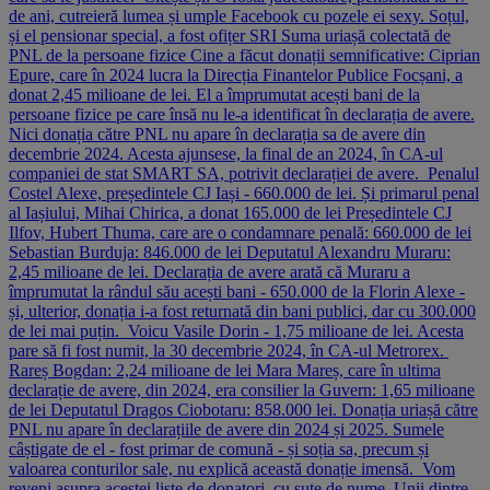
de ani, cutreieră lumea și umple Facebook cu pozele ei sexy. Soțul,
și el pensionar special, a fost ofițer SRI Suma uriașă colectată de
PNL de la persoane fizice Cine a făcut donații semnificative: Ciprian
Epure, care în 2024 lucra la Direcția Finantelor Publice Focșani, a
donat 2,45 milioane de lei. El a împrumutat acești bani de la
persoane fizice pe care însă nu le-a identificat în declarația de avere.
Nici donația către PNL nu apare în declarația sa de avere din
decembrie 2024. Acesta ajunsese, la final de an 2024, în CA-ul
companiei de stat SMART SA, potrivit declarației de avere. Penalul
Costel Alexe, președintele CJ Iași - 660.000 de lei. Și primarul penal
al Iașiului, Mihai Chirica, a donat 165.000 de lei Președintele CJ
Ilfov, Hubert Thuma, care are o condamnare penală: 660.000 de lei
Sebastian Burduja: 846.000 de lei Deputatul Alexandru Muraru:
2,45 milioane de lei. Declarația de avere arată că Muraru a
împrumutat la rândul său acești bani - 650.000 de la Florin Alexe -
și, ulterior, donația i-a fost returnată din bani publici, dar cu 300.000
de lei mai puțin. Voicu Vasile Dorin - 1,75 milioane de lei. Acesta
pare să fi fost numit, la 30 decembrie 2024, în CA-ul Metrorex.
Rareș Bogdan: 2,24 milioane de lei Mara Mareș, care în ultima
declarație de avere, din 2024, era consilier la Guvern: 1,65 milioane
de lei Deputatul Dragos Ciobotaru: 858.000 lei. Donația uriașă către
PNL nu apare în declarațiile de avere din 2024 și 2025. Sumele
câștigate de el - fost primar de comună - și soția sa, precum și
valoarea conturilor sale, nu explică această donație imensă. Vom
reveni asupra acestei liste de donatori, cu sute de nume. Unii dintre