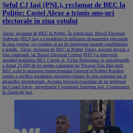
Șeful CJ Iași (PNL), reclamat de BEC la
Poliție: Costel Alexe a trimis sms-uri
electorale în ziua votului
Alexe, reclamat de BEC la Poliție. În primă fază, Biroul Electoral
Județean (BEJ) Iași a considerat că utilizarea sloganurilor electorale
în ziua votului, cu condiția să nu fie menționat numele candidatului,
e legală. Alexe, reclamat de BEC la Poliție Totuși, această decizie a
fost contestată, iar Biroul Electoral Central (BEC) a intervenit,
anulând hotărârea BEJ. Citește și: Victor Rebengiuc se autodenunță:
a donat 25.000 de lei pentru campania lui Nicușor Dan Mai mult,
BEC a decis sesizarea Inspectoratului General al Poliției Române
pentru a verifica legalitatea mesajelor trimise în ziua primului tur al
alegerilor prezidențiale. Acestea fuseseră expediate de pe telefonul
lui Costel Alexe, președintele Consiliului Județean Iași. Continuarea,
în Ziarul de Iași.