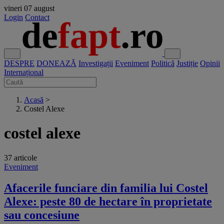
vineri
07 august
Login
Contact
DESPRE
DONEAZĂ
Investigații
Eveniment
Politică
Justiție
Opinii
Internațional
Acasă
>
Costel Alexe
costel alexe
37 articole
Eveniment
Afacerile funciare din familia lui Costel
Alexe: peste 80 de hectare în proprietate
sau concesiune