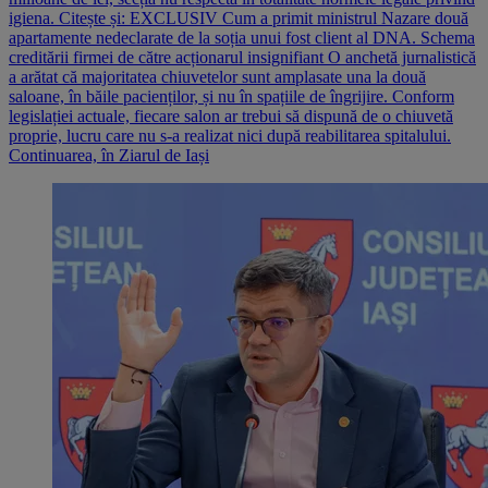
igiena. Citește și: EXCLUSIV Cum a primit ministrul Nazare două
apartamente nedeclarate de la soția unui fost client al DNA. Schema
creditării firmei de către acționarul insignifiant O anchetă jurnalistică
a arătat că majoritatea chiuvetelor sunt amplasate una la două
saloane, în băile pacienților, și nu în spațiile de îngrijire. Conform
legislației actuale, fiecare salon ar trebui să dispună de o chiuvetă
proprie, lucru care nu s-a realizat nici după reabilitarea spitalului.
Continuarea, în Ziarul de Iași