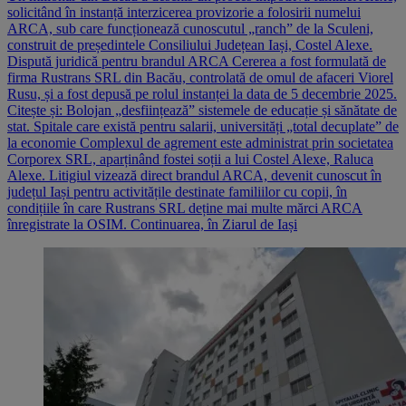
solicitând în instanță interzicerea provizorie a folosirii numelui
ARCA, sub care funcționează cunoscutul „ranch” de la Sculeni,
construit de președintele Consiliului Județean Iași, Costel Alexe.
Dispută juridică pentru brandul ARCA Cererea a fost formulată de
firma Rustrans SRL din Bacău, controlată de omul de afaceri Viorel
Rusu, și a fost depusă pe rolul instanței la data de 5 decembrie 2025.
Citește și: Bolojan „desființează” sistemele de educație și sănătate de
stat. Spitale care există pentru salarii, universități „total decuplate” de
la economie Complexul de agrement este administrat prin societatea
Corporex SRL, aparținând fostei soții a lui Costel Alexe, Raluca
Alexe. Litigiul vizează direct brandul ARCA, devenit cunoscut în
județul Iași pentru activitățile destinate familiilor cu copii, în
condițiile în care Rustrans SRL deține mai multe mărci ARCA
înregistrate la OSIM. Continuarea, în Ziarul de Iași