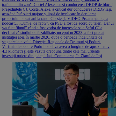
traficului din zonă. Costel Alexe acuză conducerea DRDP de blocaj
Președintele CJ, Costel Alexe, a criticat dur conducerea DRDP Iași,
acuzând întârzieri majore și lipsă de implicare în derularea
proiectului blocat ani la rând. Citește și: VIDEO Pîslaru spune, la
podcastul „Cum e, de fapt?”, că PSD a fost de acord cu tăieri. Dar „i
s-a tăiat filmul” când a fost vorba de interesele sale Șeful CJ a
declarat că studiul de fezabilitate, început în 2023, a fost predat
instituției abia în martie 2026, după o perioadă îndelungată de
stagnare la nivelul Direcției Regionale de Drumuri și Poduri.
Varianta de ocolire Podu Iloaiei va avea o lungime de aproximativ
4,3 kilometri și este văzută drept una dintre cele mai urgente
investiții rutiere din județul Iași. Continuarea, în Ziarul de Iași