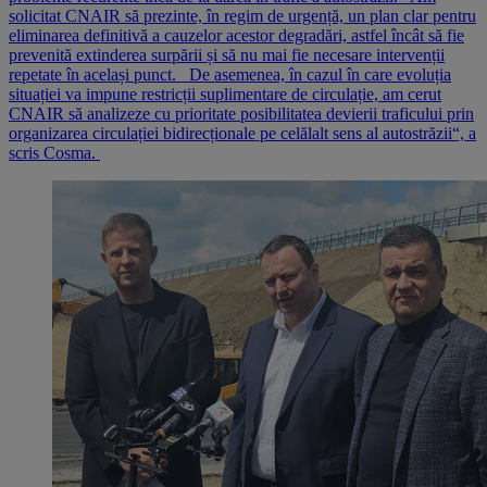
solicitat CNAIR să prezinte, în regim de urgență, un plan clar pentru
eliminarea definitivă a cauzelor acestor degradări, astfel încât să fie
prevenită extinderea surpării și să nu mai fie necesare intervenții
repetate în același punct. De asemenea, în cazul în care evoluția
situației va impune restricții suplimentare de circulație, am cerut
CNAIR să analizeze cu prioritate posibilitatea devierii traficului prin
organizarea circulației bidirecționale pe celălalt sens al autostrăzii“, a
scris Cosma.