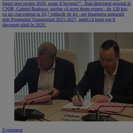
buget zero pentru 2026, poate fi început?”. Însă directorul general al
CNIR, Gabriel Budescu, susține că acest drum expres - de 120 km,
cu un cost estimat la 10,7 miliarde de lei - are finanțarea asigurată
prin Programul Transporturi 2021-2027, astfel că banii pot fi
decontați până în 2029.
Eveniment