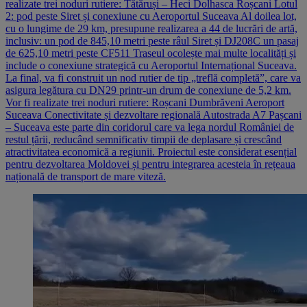
realizate trei noduri rutiere: Tătăruși – Heci Dolhasca Roșcani Lotul
2: pod peste Siret și conexiune cu Aeroportul Suceava Al doilea lot,
cu o lungime de 29 km, presupune realizarea a 44 de lucrări de artă,
inclusiv: un pod de 845,10 metri peste râul Siret și DJ208C un pasaj
de 625,10 metri peste CF511 Traseul ocolește mai multe localități și
include o conexiune strategică cu Aeroportul Internațional Suceava.
La final, va fi construit un nod rutier de tip „treflă completă”, care va
asigura legătura cu DN29 printr-un drum de conexiune de 5,2 km.
Vor fi realizate trei noduri rutiere: Roșcani Dumbrăveni Aeroport
Suceava Conectivitate și dezvoltare regională Autostrada A7 Pașcani
– Suceava este parte din coridorul care va lega nordul României de
restul țării, reducând semnificativ timpii de deplasare și crescând
atractivitatea economică a regiunii. Proiectul este considerat esențial
pentru dezvoltarea Moldovei și pentru integrarea acesteia în rețeaua
națională de transport de mare viteză.