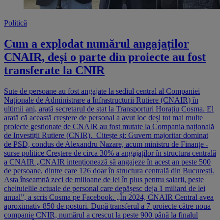
Politică
Cum a explodat numărul angajaților
CNAIR, deși o parte din proiecte au fost
transferate la CNIR
Sute de persoane au fost angajate la sediul central al Companiei
Naționale de Administrare a Infrastructurii Rutiere (CNAIR) în
ultimii ani, arată secretarul de stat la Transporturi Horațiu Cosma. El
arată că această creștere de personal a avut loc deși tot mai multe
proiecte gestionate de CNAIR au fost mutate la Compania națională
de Investiții Rutiere (CNIR). Citește și: Guvern majoritar dominat
de PSD, condus de Alexandru Nazare, acum ministru de Finanțe -
surse politice Creștere de circa 30% a angajaților în structura centrală
a CNAIR „CNAIR intenționează să angajeze în acest an peste 500
de persoane, dintre care 126 doar în structura centrală din București.
Asta înseamnă zeci de milioane de lei în plus pentru salarii, peste
cheltuielile actuale de personal care depășesc deja 1 miliard de lei
anual”, a scris Cosma pe Facebook. „În 2024, CNAIR Central avea
aproximativ 850 de posturi. După transferul a 7 proiecte către noua
companie CNIR, numărul a crescut la peste 900 până la finalul