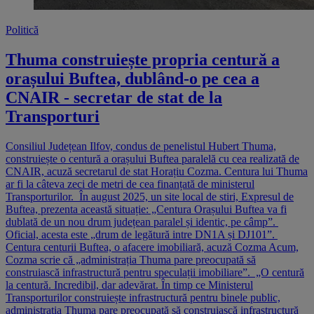
Politică
Thuma construiește propria centură a
orașului Buftea, dublând-o pe cea a
CNAIR - secretar de stat de la
Transporturi
Consiliul Județean Ilfov, condus de penelistul Hubert Thuma,
construiește o centură a orașului Buftea paralelă cu cea realizată de
CNAIR, acuză secretarul de stat Horațiu Cozma. Centura lui Thuma
ar fi la câteva zeci de metri de cea finanțată de ministerul
Transporturilor. În august 2025, un site local de stiri, Expresul de
Buftea, prezenta această situație: „Centura Orașului Buftea va fi
dublată de un nou drum județean paralel și identic, pe câmp”.
Oficial, acesta este „drum de legătură intre DN1A și DJ101”.
Centura centurii Buftea, o afacere imobiliară, acuză Cozma Acum,
Cozma scrie că „administrația Thuma pare preocupată să
construiască infrastructură pentru speculații imobiliare”. „O centură
la centură. Incredibil, dar adevărat. În timp ce Ministerul
Transporturilor construiește infrastructură pentru binele public,
administrația Thuma pare preocupată să construiască infrastructură