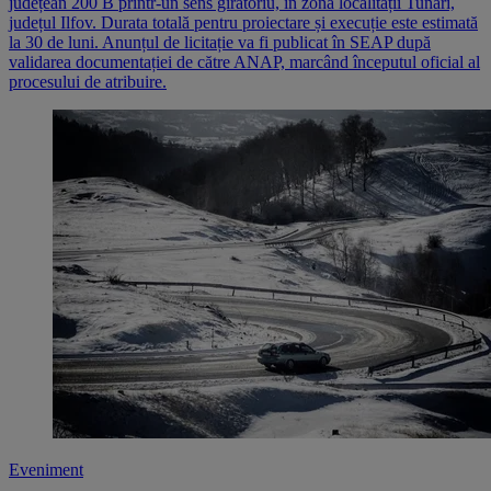
județean 200 B printr-un sens giratoriu, în zona localității Tunari,
județul Ilfov. Durata totală pentru proiectare și execuție este estimată
la 30 de luni. Anunțul de licitație va fi publicat în SEAP după
validarea documentației de către ANAP, marcând începutul oficial al
procesului de atribuire.
Eveniment