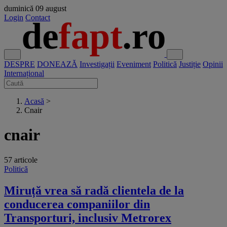
duminică
09 august
Login
Contact
DESPRE
DONEAZĂ
Investigații
Eveniment
Politică
Justiție
Opinii
Internațional
Acasă
>
Cnair
cnair
57 articole
Politică
Miruță vrea să radă clientela de la
conducerea companiilor din
Transporturi, inclusiv Metrorex