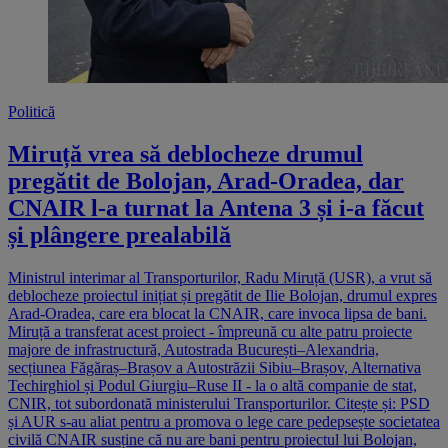
Politică
Miruță vrea să deblocheze drumul
pregătit de Bolojan, Arad-Oradea, dar
CNAIR l-a turnat la Antena 3 și i-a făcut
și plângere prealabilă
Ministrul interimar al Transporturilor, Radu Miruță (USR), a vrut să
deblocheze proiectul inițiat și pregătit de Ilie Bolojan, drumul expres
Arad-Oradea, care era blocat la CNAIR, care invoca lipsa de bani.
Miruță a transferat acest proiect - împreună cu alte patru proiecte
majore de infrastructură, Autostrada București–Alexandria,
secțiunea Făgăraș–Brașov a Autostrăzii Sibiu–Brașov, Alternativa
Techirghiol și Podul Giurgiu–Ruse II - la o altă companie de stat,
CNIR, tot subordonată ministerului Transporturilor. Citește și: PSD
și AUR s-au aliat pentru a promova o lege care pedepsește societatea
civilă CNAIR susține că nu are bani pentru proiectul lui Bolojan,