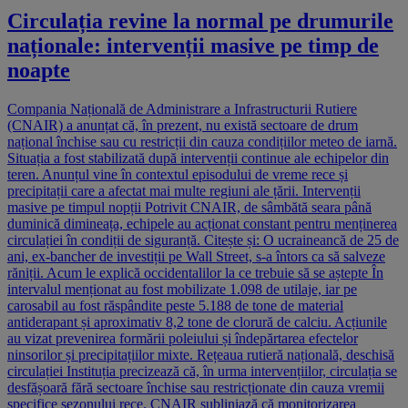
Circulația revine la normal pe drumurile
naționale: intervenții masive pe timp de
noapte
Compania Națională de Administrare a Infrastructurii Rutiere
(CNAIR) a anunțat că, în prezent, nu există sectoare de drum
național închise sau cu restricții din cauza condițiilor meteo de iarnă.
Situația a fost stabilizată după intervenții continue ale echipelor din
teren. Anunțul vine în contextul episodului de vreme rece și
precipitații care a afectat mai multe regiuni ale țării. Intervenții
masive pe timpul nopții Potrivit CNAIR, de sâmbătă seara până
duminică dimineața, echipele au acționat constant pentru menținerea
circulației în condiții de siguranță. Citește și: O ucraineancă de 25 de
ani, ex-bancher de investiții pe Wall Street, s-a întors ca să salveze
răniții. Acum le explică occidentalilor la ce trebuie să se aștepte În
intervalul menționat au fost mobilizate 1.098 de utilaje, iar pe
carosabil au fost răspândite peste 5.188 de tone de material
antiderapant și aproximativ 8,2 tone de clorură de calciu. Acțiunile
au vizat prevenirea formării poleiului și îndepărtarea efectelor
ninsorilor și precipitațiilor mixte. Rețeaua rutieră națională, deschisă
circulației Instituția precizează că, în urma intervențiilor, circulația se
desfășoară fără sectoare închise sau restricționate din cauza vremii
specifice sezonului rece. CNAIR subliniază că monitorizarea