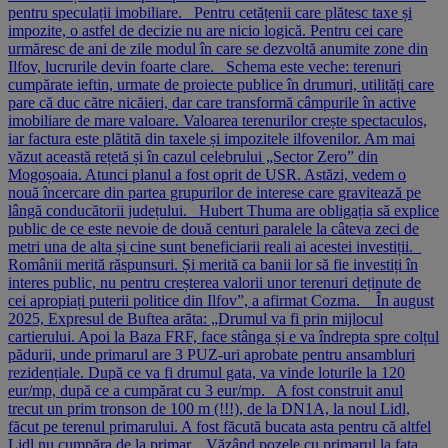
pentru speculații imobiliare. Pentru cetățenii care plătesc taxe și
impozite, o astfel de decizie nu are nicio logică. Pentru cei care
urmăresc de ani de zile modul în care se dezvoltă anumite zone din
Ilfov, lucrurile devin foarte clare. Schema este veche: terenuri
cumpărate ieftin, urmate de proiecte publice în drumuri, utilități care
pare că duc către nicăieri, dar care transformă câmpurile în active
imobiliare de mare valoare. Valoarea terenurilor crește spectaculos,
iar factura este plătită din taxele și impozitele ilfovenilor. Am mai
văzut această rețetă și în cazul celebrului „Sector Zero” din
Mogoșoaia. Atunci planul a fost oprit de USR. Astăzi, vedem o
nouă încercare din partea grupurilor de interese care gravitează pe
lângă conducătorii județului. Hubert Thuma are obligația să explice
public de ce este nevoie de două centuri paralele la câteva zeci de
metri una de alta și cine sunt beneficiarii reali ai acestei investiții.
Românii merită răspunsuri. Și merită ca banii lor să fie investiți în
interes public, nu pentru creșterea valorii unor terenuri deținute de
cei apropiați puterii politice din Ilfov”, a afirmat Cozma. În august
2025, Expresul de Buftea arăta: „Drumul va fi prin mijlocul
cartierului. Apoi la Baza FRF, face stânga și e va îndrepta spre colțul
pădurii, unde primarul are 3 PUZ-uri aprobate pentru ansambluri
rezidențiale. După ce va fi drumul gata, va vinde loturile la 120
eur/mp, după ce a cumpărat cu 3 eur/mp. A fost construit anul
trecut un prim tronson de 100 m (!!!), de la DN1A, la noul Lidl,
făcut pe terenul primarului. A fost făcută bucata asta pentru că altfel
Lidl nu cumpăra de la primar. Văzând pozele cu primarul la fața