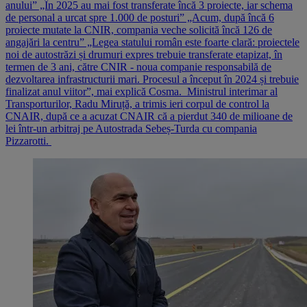
anului” „În 2025 au mai fost transferate încă 3 proiecte, iar schema
de personal a urcat spre 1.000 de posturi” „Acum, după încă 6
proiecte mutate la CNIR, compania veche solicită încă 126 de
angajări la centru” „Legea statului român este foarte clară: proiectele
noi de autostrăzi și drumuri expres trebuie transferate etapizat, în
termen de 3 ani, către CNIR - noua companie responsabilă de
dezvoltarea infrastructurii mari. Procesul a început în 2024 și trebuie
finalizat anul viitor”, mai explică Cosma. Ministrul interimar al
Transporturilor, Radu Miruță, a trimis ieri corpul de control la
CNAIR, după ce a acuzat CNAIR că a pierdut 340 de milioane de
lei într-un arbitraj pe Autostrada Sebeș-Turda cu compania
Pizzarotti.