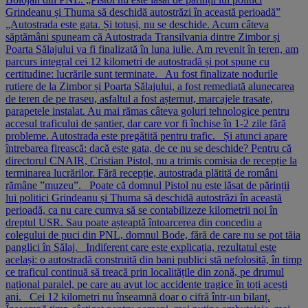
Grindeanu și Thuma să deschidă autostrăzi în această perioadă”
„Autostrada este gata. Și totuși, nu se deschide. Acum câteva
săptămâni spuneam că Autostrada Transilvania dintre Zimbor și
Poarta Sălajului va fi finalizată în luna iulie. Am revenit în teren, am
parcurs integral cei 12 kilometri de autostradă și pot spune cu
certitudine: lucrările sunt terminate. Au fost finalizate nodurile
rutiere de la Zimbor și Poarta Sălajului, a fost remediată alunecarea
de teren de pe traseu, asfaltul a fost așternut, marcajele trasate,
parapetele instalat. Au mai rămas câteva goluri tehnologice pentru
accesul traficului de șantier, dar care vor fi închise în 1-2 zile fără
probleme. Autostrada este pregătită pentru trafic. Și atunci apare
întrebarea firească: dacă este gata, de ce nu se deschide? Pentru că
directorul CNAIR, Cristian Pistol, nu a trimis comisia de recepție la
terminarea lucrărilor. Fără recepție, autostrada plătită de români
rămâne ”muzeu”. Poate că domnul Pistol nu este lăsat de părinții
lui politici Grindeanu și Thuma să deschidă autostrăzi în această
perioadă, ca nu care cumva să se contabilizeze kilometrii noi în
dreptul USR. Sau poate așteaptă întoarcerea din concediu a
colegului de puci din PNL, domnul Bode, fără de care nu se pot tăia
panglici în Sălaj. Indiferent care este explicația, rezultatul este
același: o autostradă construită din bani publici stă nefolosită, în timp
ce traficul continuă să treacă prin localitățile din zonă, pe drumul
național paralel, pe care au avut loc accidente tragice în toți acești
ani. Cei 12 kilometri nu înseamnă doar o cifră într-un bilanț.