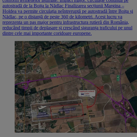
conform termenelor asumate. Impact major: circulație continuă pe
autostradă de la Boița la Nădlac Finalizarea secțiunii Margina –
Holdea va permite circulația neîntreruptă pe autostradă între Boița și
Nădlac, pe o distanță de peste 360 de kilometri. Acest lucru va
reprezenta un pas major pentru infrastructura rutieră din România,
reducând timpii de deplasare și crescând siguranța traficului pe unul
dintre cele mai importante coridoare europene.