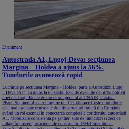
Eveniment
Autostrada A1, Lugoj-Deva: secțiunea
Margina – Holdea a ajuns la 56%.
Tunelurile avansează rapid
Lucrările pe secțiunea Margina – Holdea, parte a Autostrăzii Lugoj
– Deva (A1), au ajuns la un stadiu fizic de execuție de 56%, potrivit
unei declarații făcute de directorul general al CNAIR, Cristian
Pistol. Segmentul, cu o lungime de 9,13 kilometri, este unul dintre
cele mai așteptate tronsoane de infrastructură rutieră din România,
având un rol esențial în conectarea completă a coridorului autostrăzii
A1. Mobilizare consistentă pe șantier: sute de muncitori și zeci de
utilaje În prezent, asocierea de constructori UMB Spedition –
EuroAsfalt este activă pe șantier cu 330 de muncitori și 85 de utilaje.