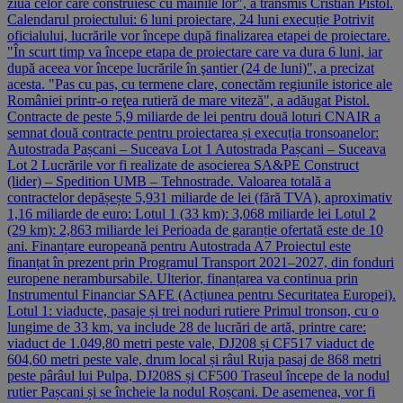
ziua celor care construiesc cu mâinile lor", a transmis Cristian Pistol.
Calendarul proiectului: 6 luni proiectare, 24 luni execuție Potrivit
oficialului, lucrările vor începe după finalizarea etapei de proiectare.
"În scurt timp va începe etapa de proiectare care va dura 6 luni, iar
după aceea vor începe lucrările în şantier (24 de luni)", a precizat
acesta. "Pas cu pas, cu termene clare, conectăm regiunile istorice ale
României printr-o reţea rutieră de mare viteză", a adăugat Pistol.
Contracte de peste 5,9 miliarde de lei pentru două loturi CNAIR a
semnat două contracte pentru proiectarea și execuția tronsoanelor:
Autostrada Pașcani – Suceava Lot 1 Autostrada Pașcani – Suceava
Lot 2 Lucrările vor fi realizate de asocierea SA&PE Construct
(lider) – Spedition UMB – Tehnostrade. Valoarea totală a
contractelor depășește 5,931 miliarde de lei (fără TVA), aproximativ
1,16 miliarde de euro: Lotul 1 (33 km): 3,068 miliarde lei Lotul 2
(29 km): 2,863 miliarde lei Perioada de garanție ofertată este de 10
ani. Finanțare europeană pentru Autostrada A7 Proiectul este
finanțat în prezent prin Programul Transport 2021–2027, din fonduri
europene nerambursabile. Ulterior, finanțarea va continua prin
Instrumentul Financiar SAFE (Acțiunea pentru Securitatea Europei).
Lotul 1: viaducte, pasaje și trei noduri rutiere Primul tronson, cu o
lungime de 33 km, va include 28 de lucrări de artă, printre care:
viaduct de 1.049,80 metri peste vale, DJ208 și CF517 viaduct de
604,60 metri peste vale, drum local și râul Ruja pasaj de 868 metri
peste pârâul lui Pulpa, DJ208S și CF500 Traseul începe de la nodul
rutier Pașcani și se încheie la nodul Roșcani. De asemenea, vor fi