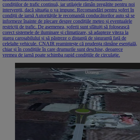
condițiilor de trafic continuă, iar utilajele rămân pregătite pentru noi
intervenții, dacă situația o va impune. Recomandări pentru șoferi în
condiții de iarnă Autoritățile le recomandă conducătorilor auto să se
informeze înainte de plecare despre condițiile meteo și eventualele
restricții de trafic. De asemenea, șoferii sunt sfătuiți să folosească
corect sistemele de iluminare și climatizare, să adapteze viteza la
starea carosabilului și să păstreze o distanță de siguranță față de
celelalte vehicule. CNAIR reamintește că prudența rămâne esențială,
chiar și în condițiile în care drumurile sunt deschise, deoarece
vremea de iarnă poate schimba rapid condițiile de circulație.