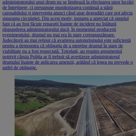
administratorului unui drum nu se limitează la efectuarea unor lucrări
de întreținere, ci presupune monitorizarea continuă a stării
carosabilului și intervenția atunci când apar degradări care pot afecta
siguranța circulației. Din acest motiv, instanța a apreciat că simplul
fapt că au fost făcute reparații înainte de incident nu înlătură
răspunderea administratorului dacă, în momentul producerii
evenimentului, drumul nu mai era în stare corespunzătoare.
Judecătorii au mai reținut că avarierea autoturismului este suficientă
pentru a demonstra că obligația de a menține drumul în stare de
viabilitate nu a fost respectată. Totodată, au respins argumentul
potrivit căruia Poliția ar fi trebuit să avertizeze administratorul
drumului înainte de aplicarea amenzii, arătând că legea nu prevede o
astfel de obligație.