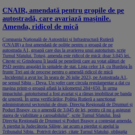
CNAIR, amendată pentru gropile de pe
autostradă, care avariază mașinile.
Amenda, ridicol de mică
Compania Națională de Autostrăzi și Infrastructură Rutieră
(CNAIR) a fost amendată de poliție pentru o groapă de pe
autostrada A1, groapă care dus la avarierea unui autoturism, scrie
Turnul Sfatului. Totuși, amenda este ridicol de mică: doar 3.045 lei.
Citește și: Grindeanu îi laudă pe peneliștii care au votat alături de
PSD pentru angajări în spitalele de stat. Lista celor 14, cu Burduja în
frunte Trei ani de procese pentru o amendă ridicol de mică
„Incidentul a avut loc în seara de 26 iulie 2023, pe Autostrada A1,
pe sensul Sibiu – Deva. Un șofer care circula regulamentar a dat cu
mașina printr-o groapă aflată la kilometrul 284+650. În urma
impactului, autoturismul a fost avariat și a rămas imobilizat pe banda
de urgență. În urma verificărilor, Poliția Rutieră a sancționat
administratorul sectorului de drum, Direcția Regională de Drumuri și
Poduri Brașov, cu o amendă de 3.045 de lei, pentru că nu a asigurat
starea de viabilitate a carosabilului”, scrie Turnul Sfatului. Însă
Direcția Regională de Drumuri și Poduri Brașov a contestat amenda.
A pierdut la Judecătoria Săliște, iar acum a pierdut și apelul la
Tribunalul Sibiu. Potrivit deciziei, citate Turnul Sfatului, obligația