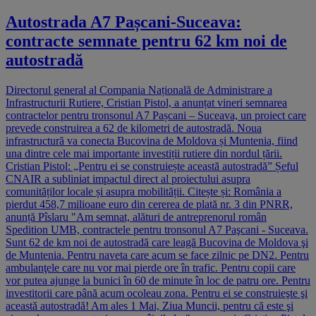
Autostrada A7 Pașcani-Suceava:
contracte semnate pentru 62 km noi de
autostradă
Directorul general al Compania Națională de Administrare a
Infrastructurii Rutiere, Cristian Pistol, a anunțat vineri semnarea
contractelor pentru tronsonul A7 Pașcani – Suceava, un proiect care
prevede construirea a 62 de kilometri de autostradă. Noua
infrastructură va conecta Bucovina de Moldova și Muntenia, fiind
una dintre cele mai importante investiții rutiere din nordul țării.
Cristian Pistol: „Pentru ei se construiește această autostradă” Șeful
CNAIR a subliniat impactul direct al proiectului asupra
comunităților locale și asupra mobilității. Citește și: România a
pierdut 458,7 milioane euro din cererea de plată nr. 3 din PNRR,
anunță Pîslaru "Am semnat, alături de antreprenorul român
Spedition UMB, contractele pentru tronsonul A7 Paşcani - Suceava.
Sunt 62 de km noi de autostradă care leagă Bucovina de Moldova şi
de Muntenia. Pentru naveta care acum se face zilnic pe DN2. Pentru
ambulanţele care nu vor mai pierde ore în trafic. Pentru copii care
vor putea ajunge la bunici în 60 de minute în loc de patru ore. Pentru
investitorii care până acum ocoleau zona. Pentru ei se construieşte şi
această autostradă! Am ales 1 Mai, Ziua Muncii, pentru că este şi