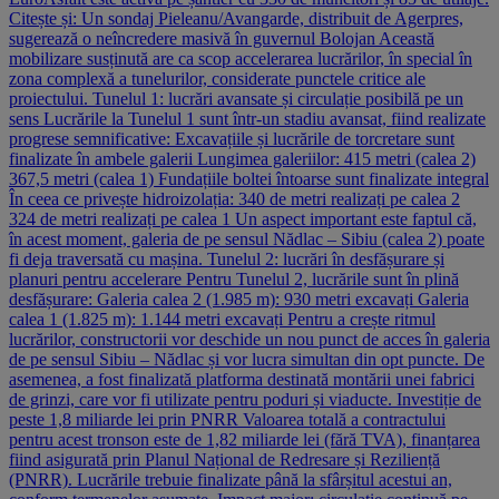
Citește și: Un sondaj Pieleanu/Avangarde, distribuit de Agerpres,
sugerează o neîncredere masivă în guvernul Bolojan Această
mobilizare susținută are ca scop accelerarea lucrărilor, în special în
zona complexă a tunelurilor, considerate punctele critice ale
proiectului. Tunelul 1: lucrări avansate și circulație posibilă pe un
sens Lucrările la Tunelul 1 sunt într-un stadiu avansat, fiind realizate
progrese semnificative: Excavațiile și lucrările de torcretare sunt
finalizate în ambele galerii Lungimea galeriilor: 415 metri (calea 2)
367,5 metri (calea 1) Fundațiile boltei întoarse sunt finalizate integral
În ceea ce privește hidroizolația: 340 de metri realizați pe calea 2
324 de metri realizați pe calea 1 Un aspect important este faptul că,
în acest moment, galeria de pe sensul Nădlac – Sibiu (calea 2) poate
fi deja traversată cu mașina. Tunelul 2: lucrări în desfășurare și
planuri pentru accelerare Pentru Tunelul 2, lucrările sunt în plină
desfășurare: Galeria calea 2 (1.985 m): 930 metri excavați Galeria
calea 1 (1.825 m): 1.144 metri excavați Pentru a crește ritmul
lucrărilor, constructorii vor deschide un nou punct de acces în galeria
de pe sensul Sibiu – Nădlac și vor lucra simultan din opt puncte. De
asemenea, a fost finalizată platforma destinată montării unei fabrici
de grinzi, care vor fi utilizate pentru poduri și viaducte. Investiție de
peste 1,8 miliarde lei prin PNRR Valoarea totală a contractului
pentru acest tronson este de 1,82 miliarde lei (fără TVA), finanțarea
fiind asigurată prin Planul Național de Redresare și Reziliență
(PNRR). Lucrările trebuie finalizate până la sfârșitul acestui an,