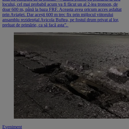
locului, cel mai probabil acum va fi făcut un al 2-lea tronson, de
doar 600 m, până la baza FRF. Aceasta avea oricum acces asfaltat
prin Aviației. Dar acești 600 m trec fix prin mijlocul viitorului
ansamblu rezidențial Avicola Buftea, pe fostul drum privat al lor,
preluat de primărie, ca să facă asta”.
Eveniment