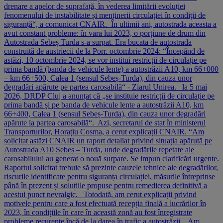
drenare a apelor de suprafață, în vederea limitării evoluției
fenomenului de instabilitate și menținerii circulației în condiții de
siguranță“, a comunicat CNAIR. În ultimii ani, autostrada aceasta a
avut constant probleme: în vara lui 2023, o porțiune de drum din
Autostrada Sebeș Turda s-a surpat. Era bucata de autostrada
construită de austriecii de la Porr. octombrie 2024: “Începând de
astăzi, 10 octombrie 2024, se vor institui restricții de circulație pe
prima bandă (banda de vehicule lente) a autostrăzii A10, km 66+000
– km 66+500, Calea 1 (sensul Sebeș-Turda), din cauza unor
degradări apărute pe partea carosabilă“ - Ziarul Unirea. la 5 mai
2026, DRDP Cluj a anunțat că „se instituie restricții de circulație pe
prima bandă și pe banda de vehicule lente a autostrăzii A10, km
66+400, Calea 1 (sensul Sebeș-Turda), din cauza unor degradări
apărute la partea carosabilă“. Azi, secretarul de stat în ministerul
Transporturilor, Horațiu Cosma, a cerut explicații CNAIR. “Am
solicitat astăzi CNAIR un raport detaliat privind situația apărută pe
Autostrada A10 Sebeș – Turda, unde degradările repetate ale
carosabilului au generat o nouă surpare. Se impun clarificări urgente.
Raportul solicitat trebuie să prezinte cauzele tehnice ale degradărilor,
riscurile identificate pentru siguranța circulației, măsurile întreprinse
până în prezent și soluțiile propuse pentru remedierea definitivă a
acestui punct nevralgic. Totodată, am cerut explicații privind
motivele pentru care a fost efectuată recepția finală a lucrărilor în
2023, în condițiile în care în această zonă au fost înregistrate
probleme recurente încă de la darea în trafic a autostrăzii. Am