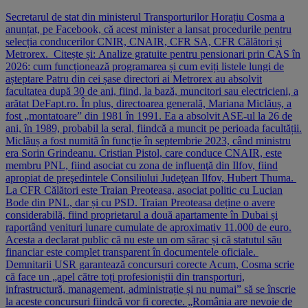
Secretarul de stat din ministerul Transporturilor Horațiu Cosma a
anunțat, pe Facebook, că acest minister a lansat procedurile pentru
selecția conducerilor CNIR, CNAIR, CFR SA, CFR Călători și
Metrorex. Citește și: Analize gratuite pentru pensionari prin CAS în
2026: cum funcționează programarea și cum eviți listele lungi de
așteptare Patru din cei șase directori ai Metrorex au absolvit
facultatea după 30 de ani, fiind, la bază, muncitori sau electricieni, a
arătat DeFapt.ro. În plus, directoarea generală, Mariana Miclăuș, a
fost „montatoare” din 1981 în 1991. Ea a absolvit ASE-ul la 26 de
ani, în 1989, probabil la seral, fiindcă a muncit pe perioada facultății.
Miclăuș a fost numită în funcție în septembrie 2023, când ministru
era Sorin Grindeanu. Cristian Pistol, care conduce CNAIR, este
membru PNL, fiind asociat cu zona de influenţă din Ilfov, fiind
apropiat de preşedintele Consiliului Judeţean Ilfov, Hubert Thuma.
La CFR Călători este Traian Preoteasa, asociat politic cu Lucian
Bode din PNL, dar și cu PSD. Traian Preoteasa deține o avere
considerabilă, fiind proprietarul a două apartamente în Dubai și
raportând venituri lunare cumulate de aproximativ 11.000 de euro.
Acesta a declarat public că nu este un om sărac și că statutul său
financiar este complet transparent în documentele oficiale.
Demnitarii USR garantează concursuri corecte Acum, Cosma scrie
că face un „apel către toți profesioniștii din transporturi,
infrastructură, management, administrație și nu numai” să se înscrie
la aceste concursuri fiindcă vor fi corecte. „România are nevoie de