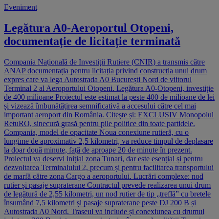
Eveniment
Legătura A0-Aeroportul Otopeni,
documentație de licitație terminată
Compania Națională de Investiții Rutiere (CNIR) a transmis către
ANAP documentația pentru licitația privind construcția unui drum
expres care va lega Autostrada A0 București Nord de viitorul
Terminal 2 al Aeroportului Otopeni. Legătura A0-Otopeni, investiție
de 400 milioane Proiectul este estimat la peste 400 de milioane de lei
și vizează îmbunătățirea semnificativă a accesului către cel mai
important aeroport din România. Citește și: EXCLUSIV Monopolul
RetuRO, sinecură grasă pentru pile politice din toate partidele.
Compania, model de opacitate Noua conexiune rutieră, cu o
lungime de aproximativ 2,5 kilometri, va reduce timpul de deplasare
la doar două minute, față de aproape 20 de minute în prezent.
Proiectul va deservi inițial zona Tunari, dar este esențial și pentru
dezvoltarea Terminalului 2, precum și pentru facilitarea transportului
de marfă către zona Cargo a aeroportului. Lucrări complexe: nod
rutier și pasaje supraterane Contractul prevede realizarea unui drum
de legătură de 2,55 kilometri, un nod rutier de tip „treflă” cu bretele
însumând 7,5 kilometri și pasaje supraterane peste DJ 200 B și
Autostrada A0 Nord. Traseul va include și conexiunea cu drumul