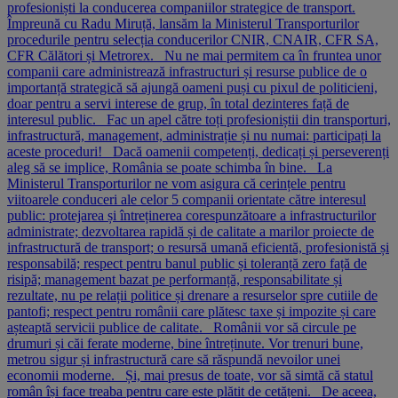
profesioniști la conducerea companiilor strategice de transport.
Împreună cu Radu Miruță, lansăm la Ministerul Transporturilor
procedurile pentru selecția conducerilor CNIR, CNAIR, CFR SA,
CFR Călători și Metrorex. Nu ne mai permitem ca în fruntea unor
companii care administrează infrastructuri și resurse publice de o
importanță strategică să ajungă oameni puși cu pixul de politicieni,
doar pentru a servi interese de grup, în total dezinteres față de
interesul public. Fac un apel către toți profesioniștii din transporturi,
infrastructură, management, administrație și nu numai: participați la
aceste proceduri! Dacă oamenii competenți, dedicați și perseverenți
aleg să se implice, România se poate schimba în bine. La
Ministerul Transporturilor ne vom asigura că cerințele pentru
viitoarele conduceri ale celor 5 companii orientate către interesul
public: protejarea și întreținerea corespunzătoare a infrastructurilor
administrate; dezvoltarea rapidă și de calitate a marilor proiecte de
infrastructură de transport; o resursă umană eficientă, profesionistă și
responsabilă; respect pentru banul public și toleranță zero față de
risipă; management bazat pe performanță, responsabilitate și
rezultate, nu pe relații politice și drenare a resurselor spre cutiile de
pantofi; respect pentru românii care plătesc taxe și impozite și care
așteaptă servicii publice de calitate. Românii vor să circule pe
drumuri și căi ferate moderne, bine întreținute. Vor trenuri bune,
metrou sigur și infrastructură care să răspundă nevoilor unei
economii moderne. Și, mai presus de toate, vor să simtă că statul
român își face treaba pentru care este plătit de cetățeni. De aceea,