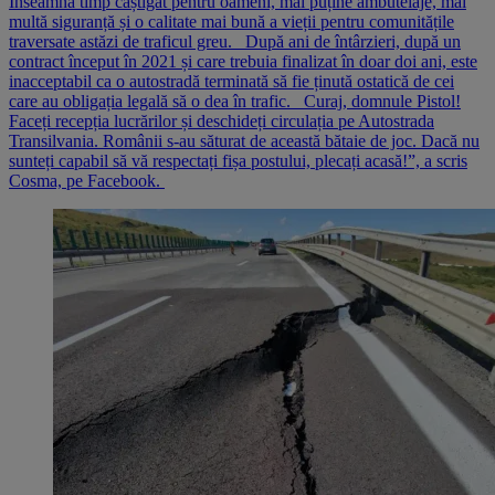
Înseamnă timp câștigat pentru oameni, mai puține ambuteiaje, mai
multă siguranță și o calitate mai bună a vieții pentru comunitățile
traversate astăzi de traficul greu. După ani de întârzieri, după un
contract început în 2021 și care trebuia finalizat în doar doi ani, este
inacceptabil ca o autostradă terminată să fie ținută ostatică de cei
care au obligația legală să o dea în trafic. Curaj, domnule Pistol!
Faceți recepția lucrărilor și deschideți circulația pe Autostrada
Transilvania. Românii s-au săturat de această bătaie de joc. Dacă nu
sunteți capabil să vă respectați fișa postului, plecați acasă!”, a scris
Cosma, pe Facebook.