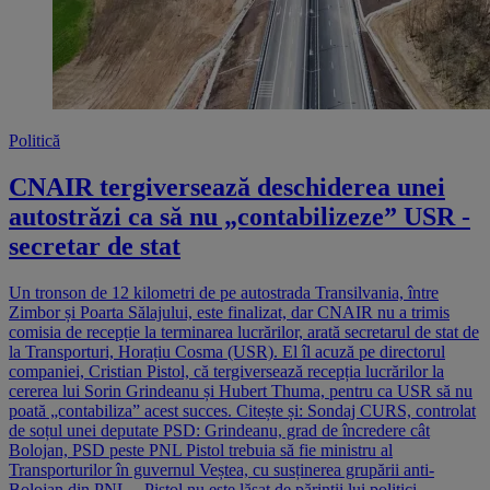
Politică
CNAIR tergiversează deschiderea unei
autostrăzi ca să nu „contabilizeze” USR -
secretar de stat
Un tronson de 12 kilometri de pe autostrada Transilvania, între
Zimbor și Poarta Sălajului, este finalizat, dar CNAIR nu a trimis
comisia de recepție la terminarea lucrărilor, arată secretarul de stat de
la Transporturi, Horațiu Cosma (USR). El îl acuză pe directorul
companiei, Cristian Pistol, că tergiversează recepția lucrărilor la
cererea lui Sorin Grindeanu și Hubert Thuma, pentru ca USR să nu
poată „contabiliza” acest succes. Citește și: Sondaj CURS, controlat
de soțul unei deputate PSD: Grindeanu, grad de încredere cât
Bolojan, PSD peste PNL Pistol trebuia să fie ministru al
Transporturilor în guvernul Veștea, cu susținerea grupării anti-
Bolojan din PNL. „Pistol nu este lăsat de părinții lui politici