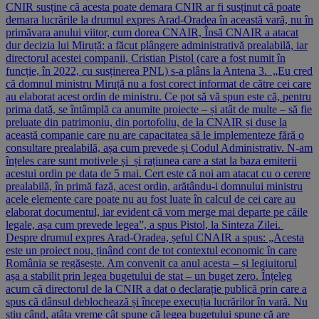
CNIR susține că acesta poate demara CNIR ar fi susținut că poate
demara lucrările la drumul expres Arad-Oradea în această vară, nu în
primăvara anului viitor, cum dorea CNAIR, Însă CNAIR a atacat
dur decizia lui Miruță: a făcut plângere administrativă prealabilă, iar
directorul acestei companii, Cristian Pistol (care a fost numit în
funcție, în 2022, cu susținerea PNL) s-a plâns la Antena 3. „Eu cred
că domnul ministru Miruță nu a fost corect informat de către cei care
au elaborat acest ordin de ministru. Ce pot să vă spun este că, pentru
prima dată, se întâmplă ca anumite proiecte – și atât de multe – să fie
preluate din patrimoniu, din portofoliu, de la CNAIR și duse la
această companie care nu are capacitatea să le implementeze fără o
consultare prealabilă, așa cum prevede și Codul Administrativ. N-am
înțeles care sunt motivele și și rațiunea care a stat la baza emiterii
acestui ordin pe data de 5 mai. Cert este că noi am atacat cu o cerere
prealabilă, în primă fază, acest ordin, arătându-i domnului ministru
acele elemente care poate nu au fost luate în calcul de cei care au
elaborat documentul, iar evident că vom merge mai departe pe căile
legale, așa cum prevede legea”, a spus Pistol, la Sinteza Zilei.
Despre drumul expres Arad-Oradea, șeful CNAIR a spus: „Acesta
este un proiect nou, ținând cont de tot contextul economic în care
România se regăsește. Am convenit ca anul acesta – și legiuitorul
așa a stabilit prin legea bugetului de stat – un buget zero. Înțeleg
acum că directorul de la CNIR a dat o declarație publică prin care a
spus că dânsul deblochează și începe execuția lucrărilor în vară. Nu
știu când, atâta vreme cât spune că legea bugetului spune că are