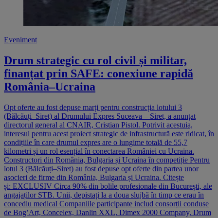
Eveniment
Drum strategic cu rol civil și militar,
finanțat prin SAFE: conexiune rapidă
România–Ucraina
Opt oferte au fost depuse marți pentru construcția lotului 3
(Bălcăuți–Siret) al Drumului Expres Suceava – Siret, a anunțat
directorul general al CNAIR, Cristian Pistol. Potrivit acestuia,
interesul pentru acest proiect strategic de infrastructură este ridicat, în
condițiile în care drumul expres are o lungime totală de 55,7
kilometri și un rol esențial în conectarea României cu Ucraina.
Constructori din România, Bulgaria și Ucraina în competiție Pentru
lotul 3 (Bălcăuți–Siret) au fost depuse opt oferte din partea unor
asocieri de firme din România, Bulgaria și Ucraina. Citește
și: EXCLUSIV Circa 90% din bolile profesionale din București, ale
angajaților STB. Unii, depistați la a doua slujbă în timp ce erau în
concediu medical Companiile participante includ consorții conduse
de Bog’Art, Concelex, Danlin XXL, Dimex 2000 Company, Drum