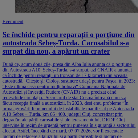
Eveniment
Se închide pentru reparații o porțiune din
autostrada Sebeș-Turda. Carosabilul s-a
surpat din nou, a apărut un crater
După ce, acum două zile, presa din Alba Iulia anunța că o porțiune
din Autostrada A10, Sebeș-Turda, s-a surpat, azi CNAIR a anunțat
că închide pentru reparații un tronson de 17 kilometri din această
autostradă. Citește și: Cioloș, susținere uriașă pentru Pașca, în 2023:
“Este ultima casă pentru mulți bolnavi“ Compania Națională de
Autostrăzi și Investiții Rutiere (CNAIR) nu a precizat când
redeschide circulația. Secretarul de stat Cosma întreabă cum s-a
făcut recepția finală a autostrăzii, în 2023, deși erau probleme “În
urma agravării fenomenului de instabilitate manifestat pe Autostrada
A10 Sebes – Turda, km 66+400, județul Cluj, concretizat prin
degradări ale părții carosabile și ale terasamentului, DRDP Cluj
intervine în regim de urgență pentru punerea în siguranță a sectorului
afectat. Astfel, începând de marți, 07.07.2026, vor fi executate
lucrări de refacere a taluzului și a părtii carosabile si lucrări de