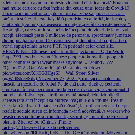
zilele trecute au avut loc proteste violente la fabrica locală Foxconn,
mai multe cartiere au fost închise din cauza unui focar de Covid-19.
Locuitorii din centrul oraşului nu mai au voie să părăsească zona
fără un test Covid negativ şi fără permisiunea autorităţilor locale şi
sunt sfătuiţi să nu-şi părăsească locuinţele „decât dacă este necesar”.
Restricţiile, care vor dura cinci zile începând de vineri de la miezul
nopţii, afectează peste 6 milioane de persoane, aproximativ jumătate
din populaţia oraşului. De asemenea, toţi locuitorii din opt cartiere
vor fi supuşi zilnic la teste PCR în perioada celor cinci zile.
BREAKING : Chinese media blur the spectators at Qatar World
Cup. ???They don't want Chinese people to know that people in
other countries don't wear masks anymore ... ?sound ...???
#Qatar2022 #QatarWorldCup2022 #chinalockdown
pic.twitter.com/XK0G3HgeSI— Wall Street Silver
(@WallStreetSilv) November 23, 2022 Șocul spectatorilor fără
mască, la meciurile de fotbal Pe de altă parte, după ce cetățenii
chinezi au început să murmure după ce au văzut că, la campionatul
mondial de fotbal, spectatorii nu poartă mască, televiziunile din
această țară ar fi început să blureze imaginile din tribune. Însă nu
este clar când s-ar fi luat această măsură, iar unii comentatori de pe
rețelele sociale susțin că informația n-ar fi adevărată. A worker who
resisted is said to be surrounded by security guards at the Foxconn
plant in Zhengzhou (China's iPhone
factory).#TheGreatTranslationMovement
pic.twitter.com/lBbRuJQEoS— The Great Translation Movement