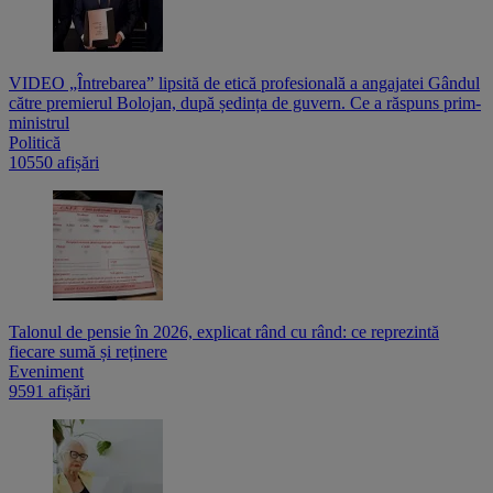
VIDEO „Întrebarea” lipsită de etică profesională a angajatei Gândul
către premierul Bolojan, după ședința de guvern. Ce a răspuns prim-
ministrul
Politică
10550 afișări
Talonul de pensie în 2026, explicat rând cu rând: ce reprezintă
fiecare sumă și reținere
Eveniment
9591 afișări