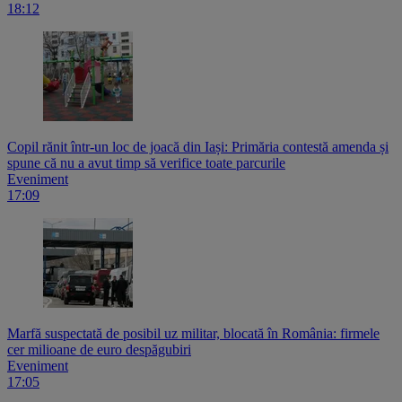
18:12
Copil rănit într-un loc de joacă din Iași: Primăria contestă amenda și
spune că nu a avut timp să verifice toate parcurile
Eveniment
17:09
Marfă suspectată de posibil uz militar, blocată în România: firmele
cer milioane de euro despăgubiri
Eveniment
17:05