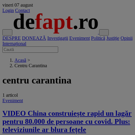
vineri
07 august
Login
Contact
DESPRE
DONEAZĂ
Investigații
Eveniment
Politică
Justiție
Opinii
Internațional
Acasă
>
Centru Carantina
centru carantina
1 articol
Eveniment
VIDEO China construiește rapid un lagăr
pentru 80.000 de persoane cu covid. Plus:
televiziunile ar blura fețele