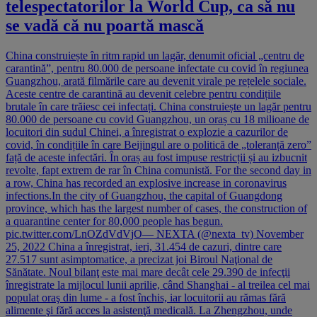
telespectatorilor la World Cup, ca să nu
se vadă că nu poartă mască
China construiește în ritm rapid un lagăr, denumit oficial „centru de
carantină”, pentru 80.000 de persoane infectate cu covid în regiunea
Guangzhou, arată filmările care au devenit virale pe rețelele sociale.
Aceste centre de carantină au devenit celebre pentru condițiile
brutale în care trăiesc cei infectați. China construiește un lagăr pentru
80.000 de persoane cu covid Guangzhou, un oraș cu 18 milioane de
locuitori din sudul Chinei, a înregistrat o explozie a cazurilor de
covid, în condițiile în care Beijingul are o politică de „toleranță zero”
față de aceste infectări. În oraș au fost impuse restricții și au izbucnit
revolte, fapt extrem de rar în China comunistă. For the second day in
a row, China has recorded an explosive increase in coronavirus
infections.In the city of Guangzhou, the capital of Guangdong
province, which has the largest number of cases, the construction of
a quarantine center for 80,000 people has begun.
pic.twitter.com/LnOZdVdVjO— NEXTA (@nexta_tv) November
25, 2022 China a înregistrat, ieri, 31.454 de cazuri, dintre care
27.517 sunt asimptomatice, a precizat joi Biroul Naţional de
Sănătate. Noul bilanţ este mai mare decât cele 29.390 de infecţii
înregistrate la mijlocul lunii aprilie, când Shanghai - al treilea cel mai
populat oraş din lume - a fost închis, iar locuitorii au rămas fără
alimente şi fără acces la asistenţă medicală. La Zhengzhou, unde