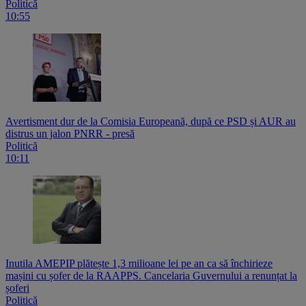
Politică
10:55
Avertisment dur de la Comisia Europeană, după ce PSD și AUR au
distrus un jalon PNRR - presă
Politică
10:11
Inutila AMEPIP plătește 1,3 milioane lei pe an ca să închirieze
mașini cu șofer de la RAAPPS. Cancelaria Guvernului a renunțat la
șoferi
Politică