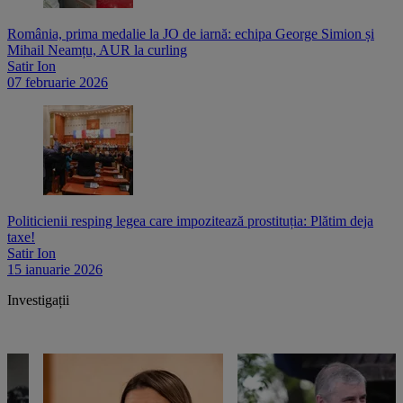
România, prima medalie la JO de iarnă: echipa George Simion și
Mihail Neamțu, AUR la curling
Satir Ion
07 februarie 2026
Politicienii resping legea care impozitează prostituția: Plătim deja
taxe!
Satir Ion
15 ianuarie 2026
Investigații