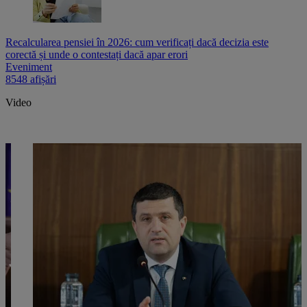
Recalcularea pensiei în 2026: cum verificați dacă decizia este
corectă și unde o contestați dacă apar erori
Eveniment
8548 afișări
Video