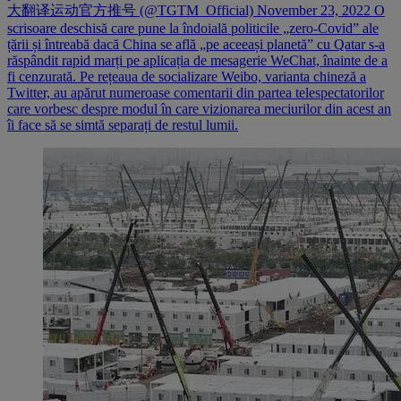
大翻译运动官方推号 (@TGTM_Official) November 23, 2022 O
scrisoare deschisă care pune la îndoială politicile „zero-Covid” ale
țării și întreabă dacă China se află „pe aceeași planetă” cu Qatar s-a
răspândit rapid marți pe aplicația de mesagerie WeChat, înainte de a
fi cenzurată. Pe rețeaua de socializare Weibo, varianta chineză a
Twitter, au apărut numeroase comentarii din partea telespectatorilor
care vorbesc despre modul în care vizionarea meciurilor din acest an
îi face să se simtă separați de restul lumii.