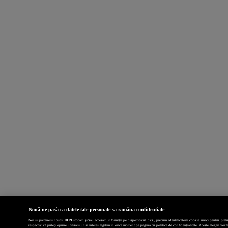
Nouă ne pasă ca datele tale personale să rămână confidențiale
Noi și partenerii noștri
1019
stocăm și/sau accesăm informații pe dispozitivul dvs., precum identificatorii cookie unici pentru prelucr
respectiv vă puteți opune utilizării unui interes legitim în orice moment pe pagina cu politica de confidențialitate. Aceste alegeri vor fi