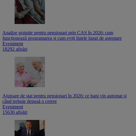
Analize gratuite pentru pensionari prin CAS în 2026: cum
funcționează programarea și cum eviți listele lungi de așteptare
Eveniment
18292 afișări
Ajutoare de stat pentru pensionari în 2026: ce bani vin automat și
când trebuie depusă o cerere
Eveniment
15630 afișări