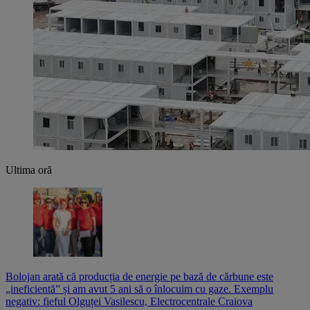
Ultima oră
Bolojan arată că producția de energie pe bază de cărbune este
„ineficientă” și am avut 5 ani să o înlocuim cu gaze. Exemplu
negativ: fieful Olguței Vasilescu, Electrocentrale Craiova