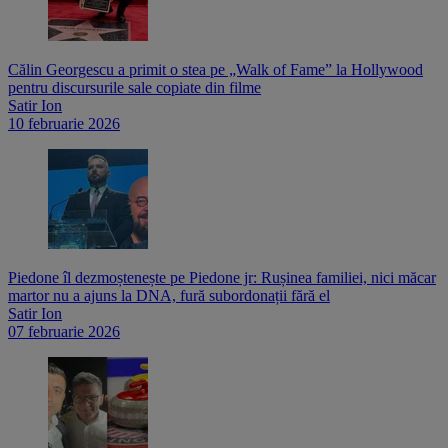
Călin Georgescu a primit o stea pe „Walk of Fame” la Hollywood
pentru discursurile sale copiate din filme
Satir Ion
10 februarie 2026
Piedone îl dezmoștenește pe Piedone jr: Rușinea familiei, nici măcar
martor nu a ajuns la DNA, fură subordonații fără el
Satir Ion
07 februarie 2026