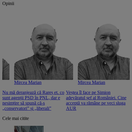
Opinii
Mircea Marian
Mircea Marian
Nu mă deranjează că Rareș et. co
Veștea îl face pe Simion
S
sunt agenții PSD în PNL, dar e
adevăratul șef al României. Cine
n
nesimțire să spună că-s
acceptă va rămâne pe veci sluga
o
„conservatori” și „liberali”
AUR
Cele mai citite