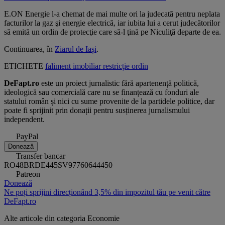
E.ON Energie l-a chemat de mai multe ori la judecată pentru neplata
facturilor la gaz şi energie electrică, iar iubita lui a cerut judecătorilor
să emită un ordin de protecţie care să-l ţină pe Niculiţă departe de ea.
Continuarea, în
Ziarul de Iași
.
ETICHETE
faliment
imobiliar
restricție
ordin
DeFapt.ro
este un proiect jurnalistic fără apartenență politică,
ideologică sau comercială care nu se finanțează cu fonduri ale
statului român și nici cu sume provenite de la partidele politice, dar
poate fi sprijinit prin donații pentru susținerea jurnalismului
independent.
PayPal
Donează
Transfer bancar
RO48BRDE445SV97760644450
Patreon
Donează
Ne poți sprijini direcționând 3,5% din impozitul tău pe venit către
DeFapt.ro
Alte articole din categoria
Economie