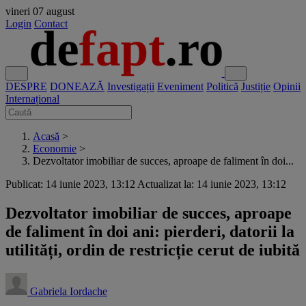
vineri
07 august
Login
Contact
DESPRE
DONEAZĂ
Investigații
Eveniment
Politică
Justiție
Opinii
Internațional
Acasă
>
Economie
>
Dezvoltator imobiliar de succes, aproape de faliment în doi...
Publicat: 14 iunie 2023, 13:12
Actualizat la: 14 iunie 2023, 13:12
Dezvoltator imobiliar de succes, aproape
de faliment în doi ani: pierderi, datorii la
utilități, ordin de restricție cerut de iubită
Gabriela Iordache