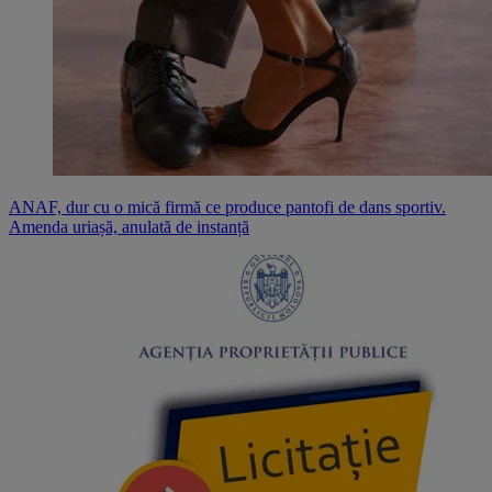
ANAF, dur cu o mică firmă ce produce pantofi de dans sportiv.
Amenda uriașă, anulată de instanță