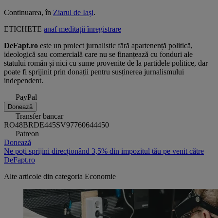
Continuarea, în
Ziarul de Iași
.
ETICHETE
anaf
meditații
înregistrare
DeFapt.ro
este un proiect jurnalistic fără apartenență politică,
ideologică sau comercială care nu se finanțează cu fonduri ale
statului român și nici cu sume provenite de la partidele politice, dar
poate fi sprijinit prin donații pentru susținerea jurnalismului
independent.
PayPal
Donează
Transfer bancar
RO48BRDE445SV97760644450
Patreon
Donează
Ne poți sprijini direcționând 3,5% din impozitul tău pe venit către
DeFapt.ro
Alte articole din categoria
Economie