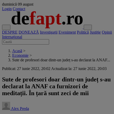
duminică
09 august
Login
Contact
DESPRE
DONEAZĂ
Investigații
Eveniment
Politică
Justiție
Opinii
Internațional
Acasă
>
Economie
>
Sute de profesori doar dintr-un județ s-au declarat la ANAF...
Publicat: 27 iunie 2022, 20:02
Actualizat la: 27 iunie 2022, 20:03
Sute de profesori doar dintr-un județ s-au
declarat la ANAF ca furnizori de
meditații. În țară sunt zeci de mii
Alex Preda