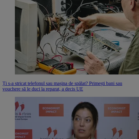
Ți s-a stricat telefonul sau mașina de spălat? Primești bani sau
vouchere să le duci la reparat, a decis UE