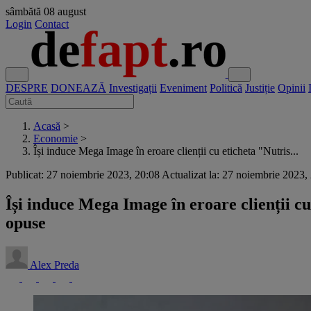
sâmbătă
08 august
Login
Contact
DESPRE
DONEAZĂ
Investigații
Eveniment
Politică
Justiție
Opinii
Acasă
>
Economie
>
Își induce Mega Image în eroare clienții cu eticheta "Nutris...
Publicat: 27 noiembrie 2023, 20:08
Actualizat la: 27 noiembrie 2023,
Își induce Mega Image în eroare clienții cu
opuse
Alex Preda