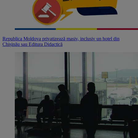
Republica Moldova privatizează masiv, inclusiv un hotel din
Chișinău sau Editura Didactică