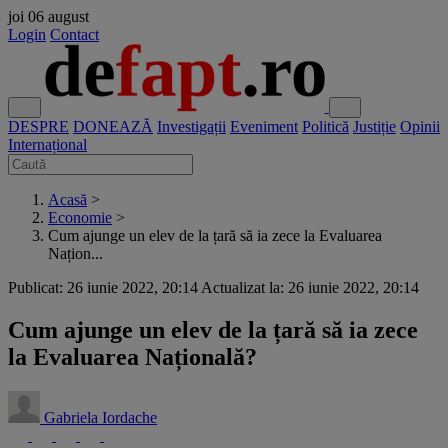
joi
06 august
Login
Contact
DESPRE
DONEAZĂ
Investigații
Eveniment
Politică
Justiție
Opinii
Internațional
Acasă
>
Economie
>
Cum ajunge un elev de la țară să ia zece la Evaluarea
Națion...
Publicat: 26 iunie 2022, 20:14
Actualizat la: 26 iunie 2022, 20:14
Cum ajunge un elev de la țară să ia zece
la Evaluarea Națională?
Gabriela Iordache