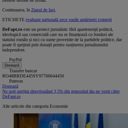
modele demne de urmat.
Continuarea, în
Ziarul de Iași
.
ETICHETE
evaluare națională
zece
vasile amăriuței
voinești
DeFapt.ro
este un proiect jurnalistic fără apartenență politică,
ideologică sau comercială care nu se finanțează cu fonduri ale
statului român și nici cu sume provenite de la partidele politice, dar
poate fi sprijinit prin donații pentru susținerea jurnalismului
independent.
PayPal
Donează
Transfer bancar
RO48BRDE445SV97760644450
Patreon
Donează
Ne poți sprijini direcționând 3,5% din impozitul tău pe venit către
DeFapt.ro
Alte articole din categoria
Economie