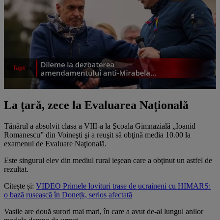
La țară, zece la Evaluarea Națională
Tânărul a absolvit clasa a VIII-a la Şcoala Gimnazială „Ioanid
Romanescu” din Voineşti şi a reuşit să obţină media 10.00 la
examenul de Evaluare Naţională.
Este singurul elev din mediul rural ieşean care a obţinut un astfel de
rezultat.
Citește și:
VIDEO Primele lovituri trase de ucraineni cu HIMARS:
o bază rusească în Donețk, serios afectată
Vasile are două surori mai mari, în care a avut de-al lungul anilor