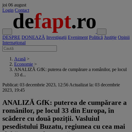
joi
06 august
Login
Contact
DESPRE
DONEAZĂ
Investigații
Eveniment
Politică
Justiție
Opinii
Internațional
Acasă
>
Economie
>
ANALIZĂ GfK: puterea de cumpărare a românilor, pe locul
33 d...
Publicat: 03 decembrie 2023, 12:56
Actualizat la: 03 decembrie
2023, 19:45
ANALIZĂ GfK: puterea de cumpărare a
românilor, pe locul 33 din Europa, în
scădere cu două poziții. Vasluiul
pesedistului Buzatu, regiunea cu cea mai