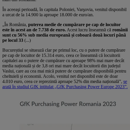
În aceeaşi perioadă, în ca­pi­tala Poloniei, Varşovia, venitul disponi­bil
a urcat de la 14.900 la aproape 18.000 de euro/an.
„În România,
puterea medie de cumpărare pe cap de locuitor
este în acest an de 7.738 de euro.
Acest lucru înseamnă că
românii
sunt cu 56% sub media europeană și coboară două locuri până
pe locul 33
(...)
Bucureștiul se situează clar pe primul loc, cu o putere de cumpărare
pe cap de locuitor de 15.314 euro, ceea ce înseamnă că locuitorii
capitalei au o putere de cumpărare cu aproape 98% mai mare decât
media națională și de 3,8 ori mai mare decât locuitorii din județul
Vaslui, care au cea mai mică putere de cumpărare disponibilă pentru
cheltuieli și economii. Acolo, venitul net disponibil este de doar
4.010 euro, ceea ce reprezintă aproape 52% din media națională”,
se
arată în studiul GfK intitulat „GfK Purchasing Power Europe 2023”.