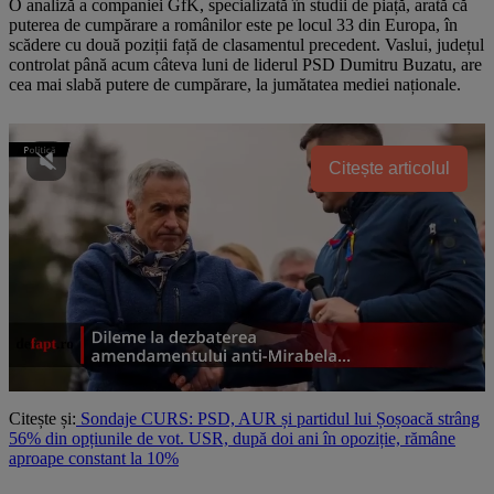
O analiză a companiei GfK, specializată în studii de piață, arată că
puterea de cumpărare a românilor este pe locul 33 din Europa, în
scădere cu două poziții față de clasamentul precedent. Vaslui, județul
controlat până acum câteva luni de liderul PSD Dumitru Buzatu, are
cea mai slabă putere de cumpărare, la jumătatea mediei naționale.
Citește articolul
Citește și:
Sondaje CURS: PSD, AUR și partidul lui Șoșoacă strâng
56% din opțiunile de vot. USR, după doi ani în opoziție, rămâne
aproape constant la 10%