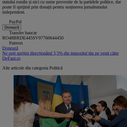
statului român și nici cu sume provenite de la partidele politice, dar
poate fi sprijinit prin donații pentru susținerea jurnalismului
independent.
PayPal
Donează
Transfer bancar
RO48BRDE445SV97760644450
Patreon
Donează
Ne poți sprijini direcționând 3,5% din impozitul tău pe venit către
DeFapt.ro
Alte articole din categoria
Politică