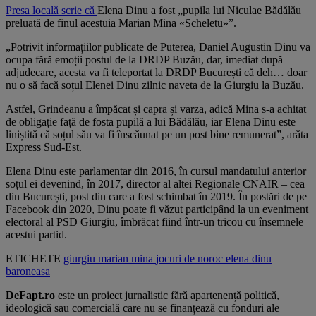
Presa locală scrie că
Elena Dinu a fost „pupila lui Niculae Bădălău
preluată de finul acestuia Marian Mina «Scheletu»”.
„Potrivit informațiilor publicate de Puterea, Daniel Augustin Dinu va
ocupa fără emoții postul de la DRDP Buzău, dar, imediat după
adjudecare, acesta va fi teleportat la DRDP București că deh… doar
nu o să facă soțul Elenei Dinu zilnic naveta de la Giurgiu la Buzău.
Astfel, Grindeanu a împăcat și capra și varza, adică Mina s-a achitat
de obligație față de fosta pupilă a lui Bădălău, iar Elena Dinu este
liniștită că soțul său va fi înscăunat pe un post bine remunerat”, arăta
Express Sud-Est.
Elena Dinu este parlamentar din 2016, în cursul mandatului anterior
soțul ei devenind, în 2017, director al altei Regionale CNAIR – cea
din București, post din care a fost schimbat în 2019. În postări de pe
Facebook din 2020, Dinu poate fi văzut participând la un eveniment
electoral al PSD Giurgiu, îmbrăcat fiind într-un tricou cu însemnele
acestui partid.
ETICHETE
giurgiu
marian mina
jocuri de noroc
elena dinu
baroneasa
DeFapt.ro
este un proiect jurnalistic fără apartenență politică,
ideologică sau comercială care nu se finanțează cu fonduri ale