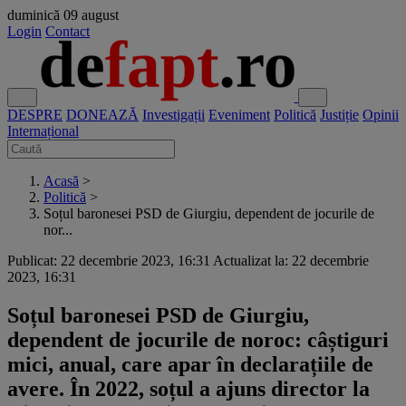
duminică
09 august
Login
Contact
DESPRE
DONEAZĂ
Investigații
Eveniment
Politică
Justiție
Opinii
Internațional
Acasă
>
Politică
>
Soțul baronesei PSD de Giurgiu, dependent de jocurile de
nor...
Publicat: 22 decembrie 2023, 16:31
Actualizat la: 22 decembrie
2023, 16:31
Soțul baronesei PSD de Giurgiu,
dependent de jocurile de noroc: câștiguri
mici, anual, care apar în declarațiile de
avere. În 2022, soțul a ajuns director la