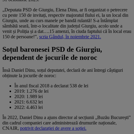
„Deputata PSD de Giurgiu, Elena Dinu, ar fi organizat o petrecere
cu peste 150 de invitați, respectiv majoratul fiului ei, la un local din
Giurgiu, unde au curs manele pe bandă rulantă! S-a întâmplat
sâmbătă seară, într-o localitate din județul Giurgiu, acolo unde a
venit și Poliția și a dat….15 amenzi, în ciuda faptului că în local erau
150 de persoane!”,
scria Gândul, în noiembrie 2021.
Soțul baronesei PSD de Giurgiu,
dependent de jocurile de noroc
Însă Daniel Dinu, soțul deputatei, declară de ani întregi câștiguri
obținute la jocurile de noroc:
În anul fiscal 2018 a declarat 538 de lei
2019: 1.276 de lei
2020: 1.989 lei
2021: 6.632 lei
2022: 4.463 lei
În 2022, Daniel Dinu a ajuns director al secțiunii „Buzău București”
din cadrul companiei care administrează drumurile naționale,
CNAIR,
potrivit declarației de avere a soției.