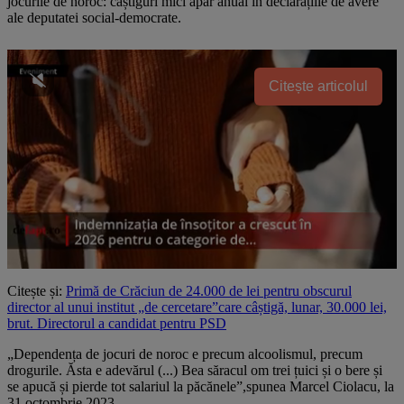
jocurile de noroc: câștiguri mici apar anual în declarațiile de avere
ale deputatei social-democrate.
Citește articolul
Citește și:
Primă de Crăciun de 24.000 de lei pentru obscurul
director al unui institut „de cercetare”care câștigă, lunar, 30.000 lei,
brut. Directorul a candidat pentru PSD
„Dependența de jocuri de noroc e precum alcoolismul, precum
drogurile. Ăsta e adevărul (...) Bea săracul om trei țuici și o bere și
se apucă și pierde tot salariul la păcănele”,spunea Marcel Ciolacu, la
31 octombrie 2023.