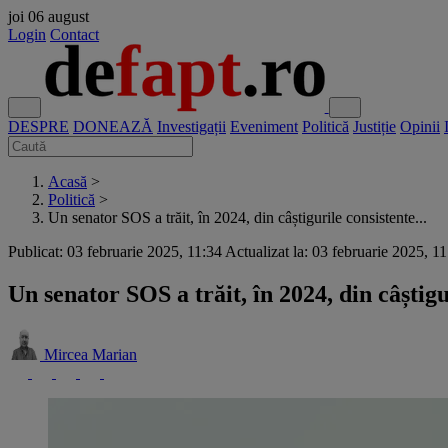
joi
06 august
Login
Contact
DESPRE
DONEAZĂ
Investigații
Eveniment
Politică
Justiție
Opinii
Acasă
>
Politică
>
Un senator SOS a trăit, în 2024, din câștigurile consistente...
Publicat: 03 februarie 2025, 11:34
Actualizat la: 03 februarie 2025, 1
Un senator SOS a trăit, în 2024, din câștigu
Mircea Marian