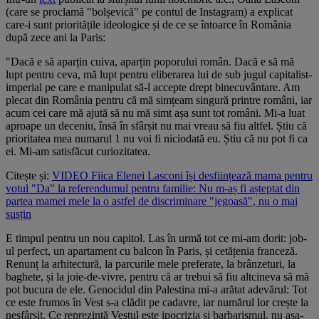
(care se proclamă "bolșevică" pe contul de Instagram) a explicat
care-i sunt prioritățile ideologice și de ce se întoarce în România
după zece ani la Paris:
"Dacă e să aparțin cuiva, aparțin poporului român. Dacă e să mă
lupt pentru ceva, mă lupt pentru eliberarea lui de sub jugul capitalist-
imperial pe care e manipulat să-l accepte drept binecuvântare. Am
plecat din România pentru că mă simțeam singură printre români, iar
acum cei care mă ajută să nu mă simt așa sunt tot români. Mi-a luat
aproape un deceniu, însă în sfârșit nu mai vreau să fiu altfel. Știu că
prioritatea mea numarul 1 nu voi fi niciodată eu. Știu că nu pot fi ca
ei. Mi-am satisfăcut curiozitatea.
Citește și:
VIDEO Fiica Elenei Lasconi își desființează mama pentru
votul "Da" la referendumul pentru familie: Nu m-aș fi așteptat din
partea mamei mele la o astfel de discriminare "jegoasă", nu o mai
susțin
E timpul pentru un nou capitol. Las în urmă tot ce mi-am dorit: job-
ul perfect, un apartament cu balcon în Paris, și cetățenia franceză.
Renunț la arhitectură, la parcurile mele preferate, la brânzeturi, la
baghete, și la joie-de-vivre, pentru că ar trebui să fiu altcineva să mă
pot bucura de ele. Genocidul din Palestina mi-a arătat adevărul: Tot
ce este frumos în Vest s-a clădit pe cadavre, iar numărul lor crește la
nesfârșit. Ce reprezintă Vestul este ipocrizia și barbarismul, nu așa-