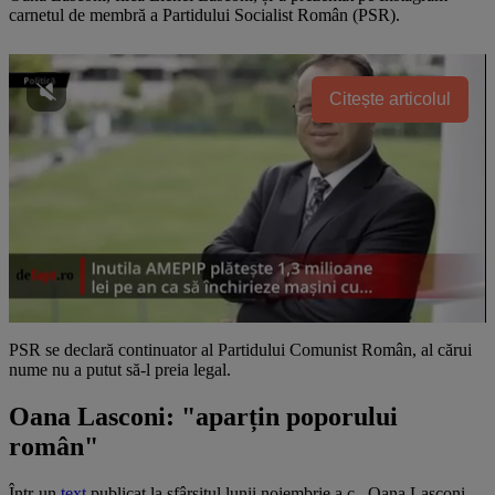
carnetul de membră a Partidului Socialist Român (PSR).
Citește articolul
PSR se declară continuator al Partidului Comunist Român, al cărui
nume nu a putut să-l preia legal.
Oana Lasconi: "aparțin poporului
român"
Într-un
text
publicat la sfârșitul lunii noiembrie a.c., Oana Lasconi