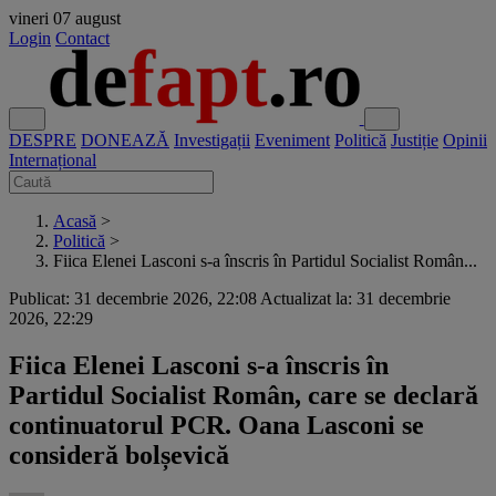
vineri
07 august
Login
Contact
DESPRE
DONEAZĂ
Investigații
Eveniment
Politică
Justiție
Opinii
Internațional
Acasă
>
Politică
>
Fiica Elenei Lasconi s-a înscris în Partidul Socialist Român...
Publicat: 31 decembrie 2026, 22:08
Actualizat la: 31 decembrie
2026, 22:29
Fiica Elenei Lasconi s-a înscris în
Partidul Socialist Român, care se declară
continuatorul PCR. Oana Lasconi se
consideră bolșevică