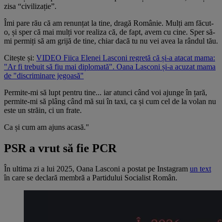
zisa “civilizație”.
Îmi pare rău că am renunțat la tine, dragă Românie. Mulți am făcut-
o, și sper că mai mulți vor realiza că, de fapt, avem cu cine. Sper să-
mi permiți să am grijă de tine, chiar dacă tu nu vei avea la rândul tău.
Citește și:
VIDEO Fiica Elenei Lasconi regretă că și-a atacat mama:
"Ar fi trebuit să fiu mai diplomată". Oana Lasconi și-a acuzat mama
de "discriminare jegoasă"
Permite-mi să lupt pentru tine... iar atunci când voi ajunge în țară,
permite-mi să plâng când mă sui în taxi, ca și cum cel de la volan nu
este un străin, ci un frate.
Ca și cum am ajuns acasă."
PSR a vrut să fie PCR
În ultima zi a lui 2025, Oana Lasconi a postat pe Instagram
un text
în care se declară membră a Partidului Socialist Român.