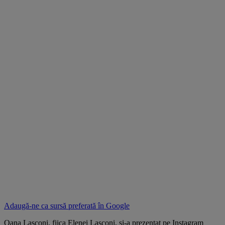
Adaugă-ne ca sursă preferată în
Google
Oana Lasconi, fiica Elenei Lasconi, și-a prezentat pe Instagram