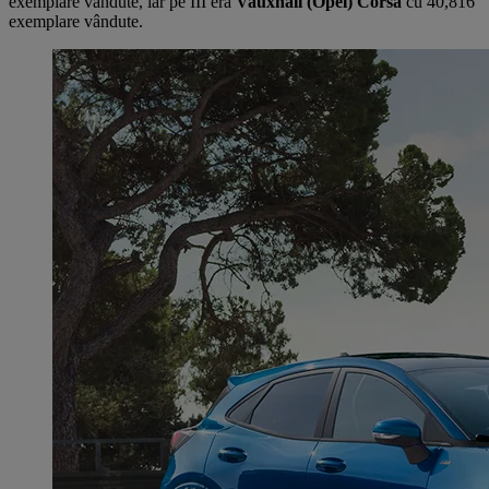
exemplare vândute, iar pe III era
Vauxhall (Opel) Corsa
cu 40,816
exemplare vândute.