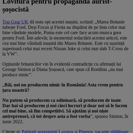
Lovitură pentru propaganda aurist-
șoșocistă
Top Gear UK
dă nota opt acestei mașini, scriind: „Marea Britanie
iubește Ford. Deși Focus și Fiesta au dispărut de pe lista celor mai
bine vândute modele, Puma este cel care face acum munca grea
pentru Ford. Într-adevăr, la momentul redactării acestui articol, este
cea mai bine vândută mașină din Marea Britanie. Este cu ușurință
superioară celui mai recent Nissan Juke și celui mai slab T-Cross de
la VW”.
Opțiunile britanicilor vin în evidentă contradicție cu afirmații lui
George Simion și Diana Șoșoacă, care spun că Romînia „nu mai
produce nimic”.
„
Băi, noi nu producem nimic în România! Asta vrem pentru
țara noastră?
Nu putem să producem ca odinioară, să producem de toate
.
Dar hai să producem și noi cinci lucruri și doar noi să le facem
cel mai bine, să fim competitivi. Să ajutăm și noi niște
antreprenori, că tot despre asta a fost vorba
”, spunea Simion, în
iunie 2022.
Citește și:
Patrioții suveraniști Lazarus și Piperea, vacanțe sfidătoare