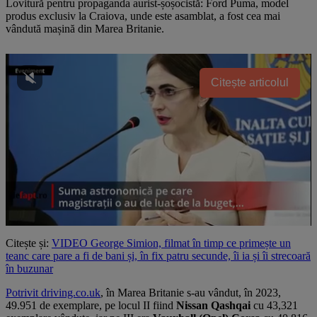
Lovitură pentru propaganda aurist-șoșocistă: Ford Puma, model
produs exclusiv la Craiova, unde este asamblat, a fost cea mai
vândută mașină din Marea Britanie.
Citește articolul
Citește și:
VIDEO George Simion, filmat în timp ce primește un
teanc care pare a fi de bani și, în fix patru secunde, îi ia și îi strecoară
în buzunar
Potrivit driving.co.uk
, în Marea Britanie s-au vândut, în 2023,
49.951 de exemplare, pe locul II fiind
Nissan Qashqai
cu 43,321