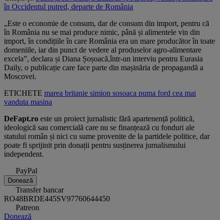
în Occidentul putred, departe de România
„Este o economie de consum, dar de consum din import, pentru că
în România nu se mai produce nimic, până și alimentele vin din
import, în condițiile în care România era un mare producător în toate
domeniile, iar din punct de vedere al produselor agro-alimentare
excela”, declara și Diana Șoșoacă,într-un interviu pentru Eurasia
Daily, o publicație care face parte din mașinăria de propagandă a
Moscovei.
ETICHETE
marea britanie
simion
sosoaca
puma
ford
cea mai
vanduta masina
DeFapt.ro
este un proiect jurnalistic fără apartenență politică,
ideologică sau comercială care nu se finanțează cu fonduri ale
statului român și nici cu sume provenite de la partidele politice, dar
poate fi sprijinit prin donații pentru susținerea jurnalismului
independent.
PayPal
Donează
Transfer bancar
RO48BRDE445SV97760644450
Patreon
Donează