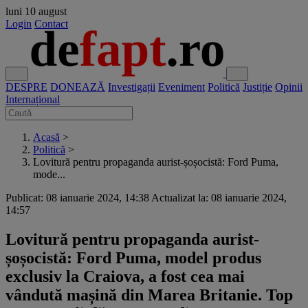
luni
10 august
Login
Contact
DESPRE
DONEAZĂ
Investigații
Eveniment
Politică
Justiție
Opinii
Internațional
Acasă
>
Politică
>
Lovitură pentru propaganda aurist-șoșocistă: Ford Puma,
mode...
Publicat: 08 ianuarie 2024, 14:38
Actualizat la: 08 ianuarie 2024,
14:57
Lovitură pentru propaganda aurist-
șoșocistă: Ford Puma, model produs
exclusiv la Craiova, a fost cea mai
vândută mașină din Marea Britanie. Top