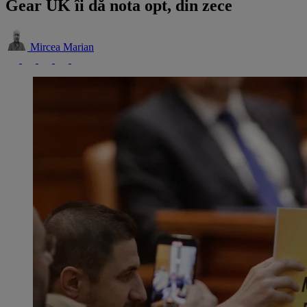
Gear UK îi dă nota opt, din zece
Mircea Marian