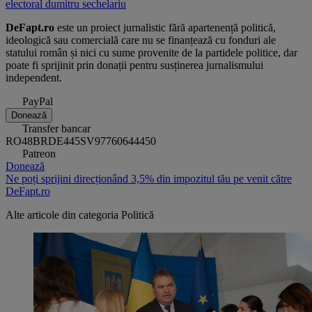
electoral
dumitru sechelariu
DeFapt.ro
este un proiect jurnalistic fără apartenență politică,
ideologică sau comercială care nu se finanțează cu fonduri ale
statului român și nici cu sume provenite de la partidele politice, dar
poate fi sprijinit prin donații pentru susținerea jurnalismului
independent.
PayPal
Donează
Transfer bancar
RO48BRDE445SV97760644450
Patreon
Donează
Ne poți sprijini direcționând 3,5% din impozitul tău pe venit către
DeFapt.ro
Alte articole din categoria
Politică