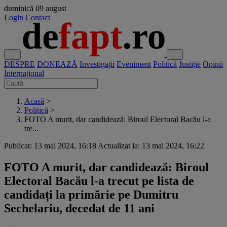
duminică
09 august
Login
Contact
DESPRE
DONEAZĂ
Investigații
Eveniment
Politică
Justiție
Opinii
Internațional
Acasă
>
Politică
>
FOTO A murit, dar candidează: Biroul Electoral Bacău l-a
tre...
Publicat: 13 mai 2024, 16:18
Actualizat la: 13 mai 2024, 16:22
FOTO A murit, dar candidează: Biroul
Electoral Bacău l-a trecut pe lista de
candidați la primărie pe Dumitru
Sechelariu, decedat de 11 ani