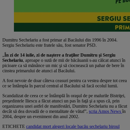
Dumitru Sechelariu a fost primar al Bacăului din 1996 în 2004.
Sergiu Sechelariu este fratele său, fost senator PSD.
„
În zi de 14 iulie, zi de naştere a fraţilor Dumitru şi Sergiu
Sechelariu
, aproape o sută de mii de băcăuanii s-au călcat atunci în
picioare ca să mănânce un mic şi să ciocnească un pahar de bere în
cinstea primarului de atunci al Bacăului.
A fost nevoie de doar câteva ceasuri pentru ca vestea despre tot ceea
ce se întâmpla în parcul central al Bacăului să facă ocolul lumii.
Scandalizat de ceea ce se întâmplă în oraşul de pe malurile Bistriţei,
preşedintele Iliescu a făcut atunci un pas în faţă şi a spus că, prin
organizarea unei astfel de manifestări, Dumitru Sechelariu nu a făcut
decât să dea dovadă de o mentalitate de vătaf”,
scria Amos News
în
2004, despre un eveniment din anul 2002.
ETICHETE
candidat
mort
alegeri locale
bacău
sechelariu
biroul