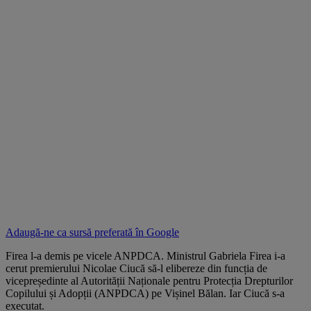
Adaugă-ne ca sursă preferată în
Google
Firea l-a demis pe vicele ANPDCA. Ministrul Gabriela Firea i-a
cerut premierului Nicolae Ciucă să-l elibereze din funcția de
vicepreședinte al Autorității Naționale pentru Protecția Drepturilor
Copilului și Adopții (ANPDCA) pe Vișinel Bălan. Iar Ciucă s-a
executat.