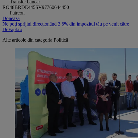
Transfer bancar
RO48BRDE445SV97760644450
Patreon
Donează
Ne poți sprijini direcționând 3,5% din impozitul tău pe venit către
DeFapt.ro
Alte articole din categoria
Politică