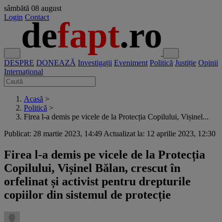
sâmbătă
08 august
Login
Contact
DESPRE
DONEAZĂ
Investigații
Eveniment
Politică
Justiție
Opinii
Internațional
Acasă
>
Politică
>
Firea l-a demis pe vicele de la Protecția Copilului, Vișinel...
Publicat: 28 martie 2023, 14:49
Actualizat la: 12 aprilie 2023, 12:30
Firea l-a demis pe vicele de la Protecția
Copilului, Vișinel Bălan, crescut în
orfelinat și activist pentru drepturile
copiilor din sistemul de protecție