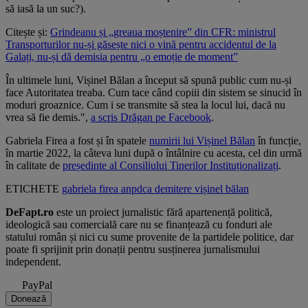
să iasă la un suc?).
Citește și:
Grindeanu și „greaua moștenire” din CFR: ministrul
Transporturilor nu-și găsește nici o vină pentru accidentul de la
Galați, nu-și dă demisia pentru „o emoție de moment”
În ultimele luni, Vișinel Bălan a început să spună public cum nu-și
face Autoritatea treaba. Cum tace când copiii din sistem se sinucid în
moduri groaznice. Cum i se transmite să stea la locul lui, dacă nu
vrea să fie demis.",
a scris Drăgan pe Facebook
.
Gabriela Firea a fost și în spatele
numirii lui Vișinel Bălan
în funcție,
în martie 2022, la câteva luni după o întâlnire cu acesta, cel din urmă
în calitate de
președinte al Consiliului Tinerilor Instituționalizați
.
ETICHETE
gabriela firea
anpdca
demitere
vișinel bălan
DeFapt.ro
este un proiect jurnalistic fără apartenență politică,
ideologică sau comercială care nu se finanțează cu fonduri ale
statului român și nici cu sume provenite de la partidele politice, dar
poate fi sprijinit prin donații pentru susținerea jurnalismului
independent.
PayPal
Donează