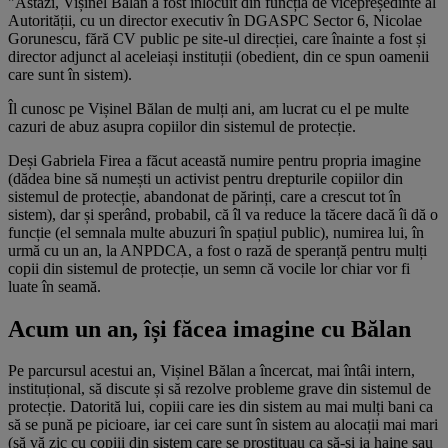
"Astăzi, Vișinel Bălan a fost înlocuit din funcția de vicepreședinte al
Autorității, cu un director executiv în DGASPC Sector 6, Nicolae
Gorunescu, fără CV public pe site-ul direcției, care înainte a fost și
director adjunct al aceleiași instituții (obedient, din ce spun oamenii
care sunt în sistem).
Îl cunosc pe Vișinel Bălan de mulți ani, am lucrat cu el pe
multe
cazuri de abuz asupra copiilor din sistemul de protecție.
Deși Gabriela Firea a făcut această numire pentru propria imagine
(dădea bine să numești un activist pentru drepturile copiilor din
sistemul de protecție, abandonat de părinți, care a crescut tot în
sistem), dar și sperând, probabil, că îl va reduce la tăcere dacă îi dă o
funcție (el semnala multe abuzuri în spațiul public), numirea lui, în
urmă cu un an, la ANPDCA, a fost o rază de speranță pentru mulți
copii din sistemul de protecție, un semn că vocile lor chiar vor fi
luate în seamă.
Acum un an, își făcea imagine cu Bălan
Pe parcursul acestui an, Vișinel Bălan a încercat, mai întâi intern,
instituțional, să discute și să rezolve probleme grave din sistemul de
protecție. Datorită lui, copiii care ies din sistem au mai mulți bani ca
să se pună pe picioare, iar cei care sunt în sistem au alocații mai mari
(să vă zic cu copiii din sistem care se prostituau ca să-și ia haine sau