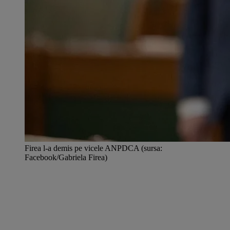
Firea l-a demis pe vicele ANPDCA (sursa:
Facebook/Gabriela Firea)