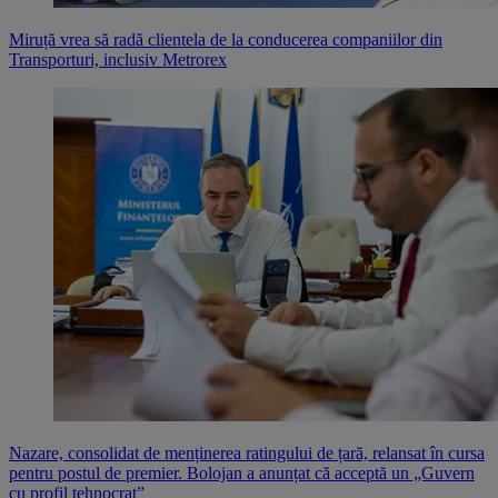
Miruță vrea să radă clientela de la conducerea companiilor din
Transporturi, inclusiv Metrorex
Nazare, consolidat de menținerea ratingului de țară, relansat în cursa
pentru postul de premier. Bolojan a anunțat că acceptă un „Guvern
cu profil tehnocrat”