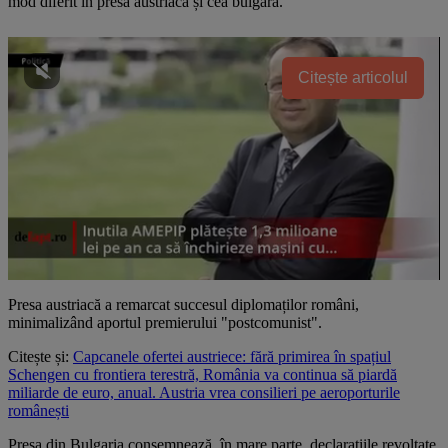
mod diferit în presa austriacă și cea bulgară.
Citește articolul
Presa austriacă a remarcat succesul diplomaților români,
minimalizând aportul premierului "postcomunist".
Citește și:
Capcanele ofertei austriece: fără primirea în spațiul
Schengen cu frontiera terestră, România va continua să piardă
miliarde de euro, anual. Austria vrea consilieri pe aeroporturile
românești
Presa din Bulgaria consemnează, în mare parte, declarațiile revoltate