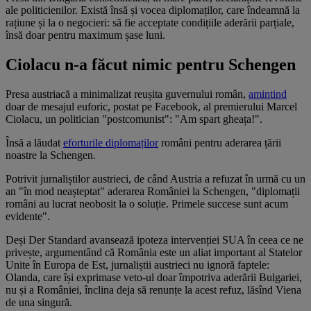
ale politicienilor. Există însă și vocea diplomaților, care îndeamnă la
rațiune și la o negocieri: să fie acceptate condițiile aderării parțiale,
însă doar pentru maximum șase luni.
Ciolacu n-a făcut nimic pentru Schengen
Presa austriacă a minimalizat reușita guvernului român,
amintind
doar de mesajul euforic, postat pe Facebook, al premierului Marcel
Ciolacu, un politician "postcomunist": "Am spart gheața!".
Însă a lăudat
eforturile diplomaților
români pentru aderarea țării
noastre la Schengen.
Potrivit jurnaliștilor austrieci, de când Austria a refuzat în urmă cu un
an "în mod neașteptat" aderarea României la Schengen, "diplomații
români au lucrat neobosit la o soluție. Primele succese sunt acum
evidente".
Deși Der Standard avansează ipoteza intervenției SUA în ceea ce ne
privește, argumentând că România este un aliat important al Statelor
Unite în Europa de Est, jurnaliștii austrieci nu ignoră faptele:
Olanda, care își exprimase veto-ul doar împotriva aderării Bulgariei,
nu și a României, înclina deja să renunțe la acest refuz, lăsînd Viena
de una singură.