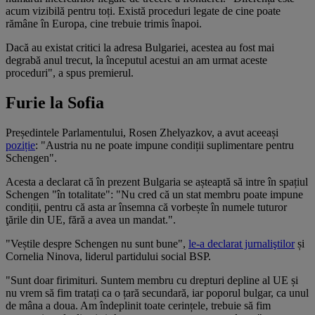
acum vizibilă pentru toți. Există proceduri legate de cine poate
rămâne în Europa, cine trebuie trimis înapoi.
Dacă au existat critici la adresa Bulgariei, acestea au fost mai
degrabă anul trecut, la începutul acestui an am urmat aceste
proceduri", a spus premierul.
Furie la Sofia
Președintele Parlamentului, Rosen Zhelyazkov, a avut aceeași
poziție
: "Austria nu ne poate impune condiții suplimentare pentru
Schengen".
Acesta a declarat că în prezent Bulgaria se așteaptă să intre în spațiul
Schengen "în totalitate": "Nu cred că un stat membru poate impune
condiții, pentru că asta ar însemna că vorbește în numele tuturor
ţările din UE, fără a avea un mandat.".
"Veștile despre Schengen nu sunt bune",
le-a declarat jurnaliştilor
și
Cornelia Ninova, liderul partidului social BSP.
"Sunt doar firimituri. Suntem membru cu drepturi depline al UE și
nu vrem să fim tratați ca o țară secundară, iar poporul bulgar, ca unul
de mâna a doua. Am îndeplinit toate cerințele, trebuie să fim