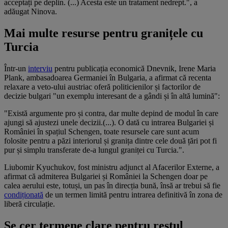
acceptați pe deplin. (...) Acesta este un tratament nedrept.", a
adăugat Ninova.
Mai multe resurse pentru granițele cu
Turcia
Într-un
interviu
pentru publicația economică Dnevnik, Irene Maria
Plank, ambasadoarea Germaniei în Bulgaria, a afirmat că recenta
relaxare a veto-ului austriac oferă politicienilor și factorilor de
decizie bulgari "un exemplu interesant de a gândi și în altă lumină":
"Există argumente pro și contra, dar multe depind de modul în care
ajungi să ajustezi unele decizii.(...). O dată cu intrarea Bulgariei și
României în spațiul Schengen, toate resursele care sunt acum
folosite pentru a păzi interiorul și granița dintre cele două țări pot fi
pur și simplu transferate de-a lungul graniței cu Turcia.".
Liubomir Kyuchukov, fost ministru adjunct al Afacerilor Externe, a
afirmat că admiterea Bulgariei și României la Schengen doar pe
calea aerului este, totuși, un pas în direcția bună, însă ar trebui să fie
condiționată
de un termen limită pentru intrarea definitivă în zona de
liberă circulație.
Se cer termene clare pentru restul