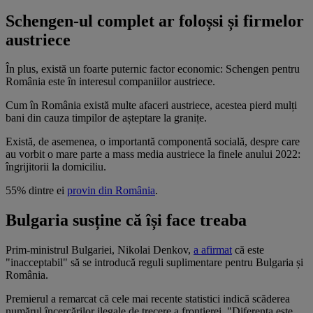
Schengen-ul complet ar foloșsi și firmelor
austriece
În plus, există un foarte puternic factor economic: Schengen pentru
România este în interesul companiilor austriece.
Cum în România există multe afaceri austriece, acestea pierd mulți
bani din cauza timpilor de așteptare la granițe.
Există, de asemenea, o importantă componentă socială, despre care
au vorbit o mare parte a mass media austriece la finele anului 2022:
îngrijitorii la domiciliu.
55% dintre ei
provin din România
.
Bulgaria susține că își face treaba
Prim-ministrul Bulgariei, Nikolai Denkov,
a afirmat
că este
"inacceptabil" să se introducă reguli suplimentare pentru Bulgaria și
România.
Premierul a remarcat că cele mai recente statistici indică scăderea
numărul încercărilor ilegale de trecere a frontierei. "Diferența este