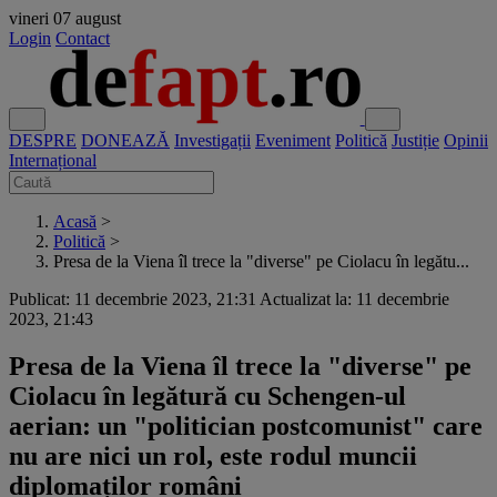
vineri
07 august
Login
Contact
DESPRE
DONEAZĂ
Investigații
Eveniment
Politică
Justiție
Opinii
Internațional
Acasă
>
Politică
>
Presa de la Viena îl trece la "diverse" pe Ciolacu în legătu...
Publicat: 11 decembrie 2023, 21:31
Actualizat la: 11 decembrie
2023, 21:43
Presa de la Viena îl trece la "diverse" pe
Ciolacu în legătură cu Schengen-ul
aerian: un "politician postcomunist" care
nu are nici un rol, este rodul muncii
diplomaților români