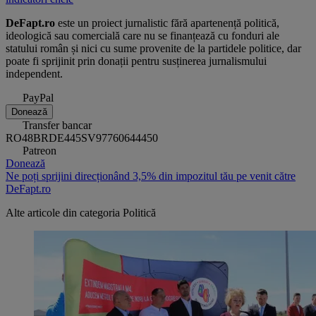
DeFapt.ro
este un proiect jurnalistic fără apartenență politică,
ideologică sau comercială care nu se finanțează cu fonduri ale
statului român și nici cu sume provenite de la partidele politice, dar
poate fi sprijinit prin donații pentru susținerea jurnalismului
independent.
PayPal
Donează
Transfer bancar
RO48BRDE445SV97760644450
Patreon
Donează
Ne poți sprijini direcționând 3,5% din impozitul tău pe venit către
DeFapt.ro
Alte articole din categoria
Politică