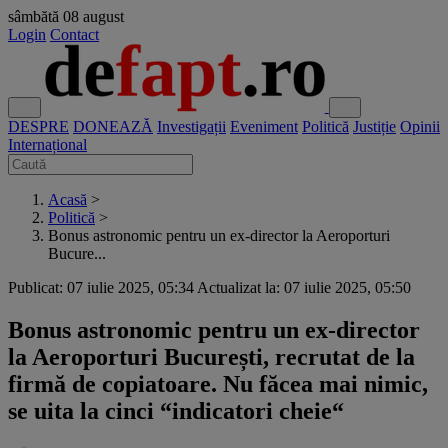
sâmbătă
08 august
Login
Contact
DESPRE
DONEAZĂ
Investigații
Eveniment
Politică
Justiție
Opinii
Internațional
Acasă
>
Politică
>
Bonus astronomic pentru un ex-director la Aeroporturi
Bucure...
Publicat: 07 iulie 2025, 05:34
Actualizat la: 07 iulie 2025, 05:50
Bonus astronomic pentru un ex-director
la Aeroporturi București, recrutat de la
firmă de copiatoare. Nu făcea mai nimic,
se uita la cinci “indicatori cheie“