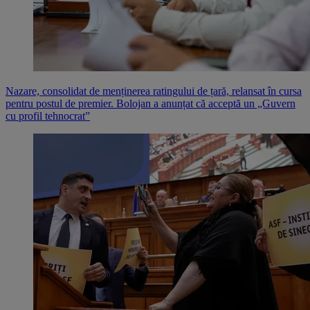
Nazare, consolidat de menținerea ratingului de țară, relansat în cursa
pentru postul de premier. Bolojan a anunțat că acceptă un „Guvern
cu profil tehnocrat”