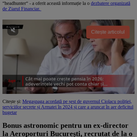
“headhunter“ - a oferit această informație la o
dezbatere organizată
de Ziarul Financiar.
Citește articolul
Citește și:
Megașpaga acordată pe șest de guvernul Ciolacu poliției,
serviciilor secrete și Armatei în 2024 și care a aruncat în aer deficitul
bugetar
Bonus astronomic pentru un ex-director
la Aeroporturi București, recrutat de la o