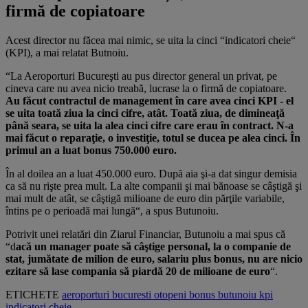
firmă de copiatoare
Acest director nu făcea mai nimic, se uita la cinci “indicatori cheie“
(KPI), a mai relatat Butnoiu.
“La Aeroporturi Bucureşti au pus director general un privat, pe
cineva care nu avea nicio treabă, lucrase la o firmă de co­piatoare.
Au făcut contractul de manage­ment în care avea cinci KPI - el
se uita toată ziua la cinci cifre, atât. Toată ziua, de dimi­neaţă
până seara, se uita la alea cinci cifre care erau în contract. N-a
mai făcut o repa­raţie, o investiţie, totul se ducea pe alea cinci. În
primul an a luat bonus 750.000 euro.
În al doilea an a luat 450.000 euro. După aia şi-a dat singur demisia
ca să nu rişte prea mult. La alte companii şi mai bă­noase se câştigă şi
mai mult de atât, se câştigă milioane de euro din părţile vari­abile,
întins pe o perioadă mai lungă“, a spus Butunoiu.
Potrivit unei relatări din Ziarul Financiar, Butunoiu a mai spus că
“d
acă un manager poate să câştige personal, la o companie de
stat, jumătate de milion de euro, salariu plus bonus, nu are nicio
ezitare să lase compania să piardă 20 de milioane de euro
“.
ETICHETE
aeroporturi bucuresti
otopeni
bonus
butunoiu
kpi
indicatori cheie