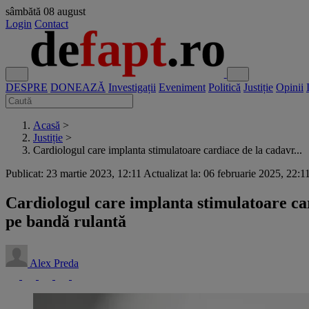
sâmbătă
08 august
Login
Contact
DESPRE
DONEAZĂ
Investigații
Eveniment
Politică
Justiție
Opinii
Acasă
>
Justiție
>
Cardiologul care implanta stimulatoare cardiace de la cadavr...
Publicat: 23 martie 2023, 12:11
Actualizat la: 06 februarie 2025, 22:1
Cardiologul care implanta stimulatoare car
pe bandă rulantă
Alex Preda