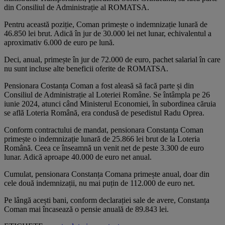
din Consiliul de Administrație al ROMATSA.
Pentru această poziție, Coman primește o indemnizație lunară de
46.850 lei brut. Adică în jur de 30.000 lei net lunar, echivalentul a
aproximativ 6.000 de euro pe lună.
Deci, anual, primește în jur de 72.000 de euro, pachet salarial în care
nu sunt incluse alte beneficii oferite de ROMATSA.
Pensionara Costanța Coman a fost aleasă să facă parte și din
Consiliul de Administrație al Loteriei Române. Se întâmpla pe 26
iunie 2024, atunci când Ministerul Economiei, în subordinea căruia
se află Loteria Română, era condusă de pesedistul Radu Oprea.
Conform contractului de mandat, pensionara Constanța Coman
primește o indemnizație lunară de 25.866 lei brut de la Loteria
Română. Ceea ce înseamnă un venit net de peste 3.300 de euro
lunar. Adică aproape 40.000 de euro net anual.
Cumulat, pensionara Constanța Comana primește anual, doar din
cele două indemnizații, nu mai puțin de 112.000 de euro net.
Pe lângă acești bani, conform declarației sale de avere, Constanța
Coman mai încasează o pensie anuală de 89.843 lei.