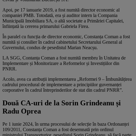
Apoi, pe 17 ianuarie 2019, a fost numită director economic al
companiei PMB. Totodată, era și auditor intern la Compania
Municipală Imobiliara SA, o altă societate a Primăriei Capitalei,
înființată la cererea primarului Gabriela Firea.
În paralel cu funcția de director economic, Constanța Coman a fost
numită și consilier în cadrul cabinetului Secretarului General al
Guvernului, condus de pesedistul Marian Neacșu.
LA SGG, Contanța Coman a fost numită membru în Unitatea de
Implementare și Monitorizare a Reformelor și Investițiilor din
PNRR.
Acolo, avea ca atribuții implementarea „Reformei 9 – Îmbunătățirea
cadrului procedural de implementare a principiilor guvernanței
corporative în cadrul întreprinderilor de stat din cadrul PNRR”.
Două CA-uri de la Sorin Grindeanu și
Radu Oprea
Pe 1 iunie 2024, în urma procesului de selecție în baza Ordonanței
109/2011, Constanța Coman a fost desemnată prin ordinul
ministrului Transporturior, pesedistul Sorin Grindeanu, să facă parte