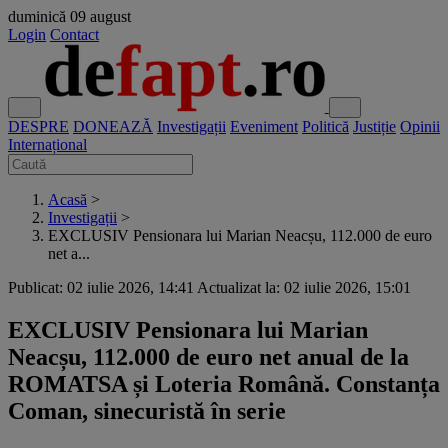
duminică
09 august
Login
Contact
DESPRE
DONEAZĂ
Investigații
Eveniment
Politică
Justiție
Opinii
Internațional
Acasă
>
Investigații
>
EXCLUSIV Pensionara lui Marian Neacșu, 112.000 de euro
net a...
Publicat: 02 iulie 2026, 14:41
Actualizat la: 02 iulie 2026, 15:01
EXCLUSIV Pensionara lui Marian
Neacșu, 112.000 de euro net anual de la
ROMATSA și Loteria Română. Constanța
Coman, sinecuristă în serie