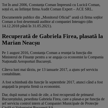
Tot în anul 2006, Constanța Coman împreună cu Lucică Coman,
soțul ei, au înființat firma Audit Coman Expert – ACE SRL.
Documentele publice din „Monitorul Oficial” arată că firma soților
Coman a fost desemnată auditor al companiei Interagro (din
14.12.2018 până în 31.05.2021).
Recuperată de Gabriela Firea, plasată la
Marian Neacșu
Pe 1 august 2016, Constanța Coman a reunțat la funcția din
Ministerul de Finanțe pentru a se angaja ca economist la Compania
Națională Aeroporturi București.
Câteva luni mai târziu, pe 13 ianuarie 2017, a ajuns șef serviciu
contabilitate.
A fost schimbată din funcție în septembrie 2017, atunci când a fost
angajată la propria firmă ca economist.
Dar, după numai o lună de zile, a fost recuperată de primarul
Bucureștiului, pesedista Gabriela Firea, care a plasat-o pe funcția de
șef serviciu control intern al Companiei Municipale de Protecție
Civilă și Voluntariat București SA.