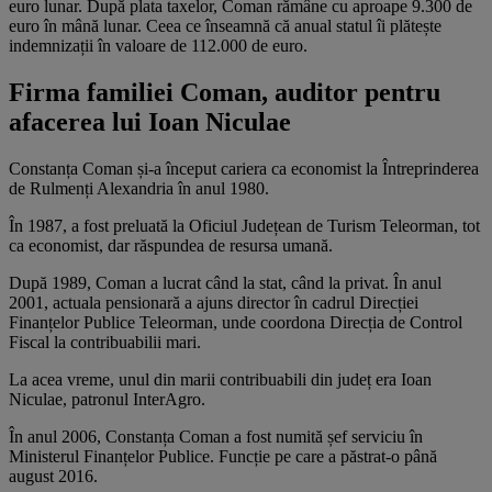
euro lunar. După plata taxelor, Coman rămâne cu aproape 9.300 de
euro în mână lunar. Ceea ce înseamnă că anual statul îi plătește
indemnizații în valoare de 112.000 de euro.
Firma familiei Coman, auditor pentru
afacerea lui Ioan Niculae
Constanța Coman și-a început cariera ca economist la Întreprinderea
de Rulmenți Alexandria în anul 1980.
În 1987, a fost preluată la Oficiul Județean de Turism Teleorman, tot
ca economist, dar răspundea de resursa umană.
După 1989, Coman a lucrat când la stat, când la privat. În anul
2001, actuala pensionară a ajuns director în cadrul Direcției
Finanțelor Publice Teleorman, unde coordona Direcția de Control
Fiscal la contribuabilii mari.
La acea vreme, unul din marii contribuabili din județ era Ioan
Niculae, patronul InterAgro.
În anul 2006, Constanța Coman a fost numită șef serviciu în
Ministerul Finanțelor Publice. Funcție pe care a păstrat-o până
august 2016.