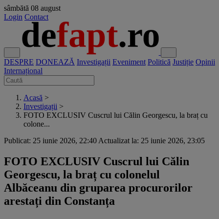
sâmbătă
08 august
Login
Contact
DESPRE
DONEAZĂ
Investigații
Eveniment
Politică
Justiție
Opinii
Internațional
Acasă
>
Investigații
>
FOTO EXCLUSIV Cuscrul lui Călin Georgescu, la braț cu
colone...
Publicat: 25 iunie 2026, 22:40
Actualizat la: 25 iunie 2026, 23:05
FOTO EXCLUSIV Cuscrul lui Călin
Georgescu, la braț cu colonelul
Albăceanu din gruparea procurorilor
arestați din Constanța