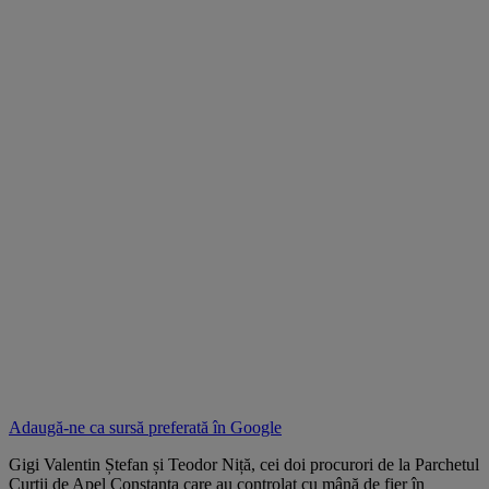
Adaugă-ne ca sursă preferată în
Google
Gigi Valentin Ștefan și Teodor Niță, cei doi procurori de la Parchetul
Curții de Apel Constanța care au controlat cu mână de fier în