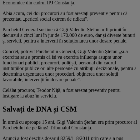
Economice din cadrul IPJ Constanța.
Abia acum, cei doi procurori au fost arestați preventiv pentru că
prezentau „pericol social extrem de ridicat”.
Parchetul General susține că Gigi Valentin Ștefan ar fi primit în
decursul a cinci luni în jur de 170.000 de euro, dar și diverse bunuri
și servicii, pentru a interveni în soluționarea unor dosare penale.
Concret, potrivit Parchetului General, Gigi Valentin Ștefan „și-a
exercitat sau a promis că își va exercita influența asupra unor
funcționari publici, procurori, polițiști, personal din cadrul
instituțiilor publice ori alte persoane cu atribuții decizionale, pentru a
determina urgentarea unor proceduri, obținerea unor soluții
favorabile, intervenții în dosare penale”.
Celălat procuror, Teodor Niță, a fost arestat preventiv pentru
instigare la abuz în serviciu.
Salvați de DNA și CSM
În urmă cu aproape 15 ani, Gigi Valentin Ștefan era prim procuror al
Parchetului de pe lângă Tribunalul Constanța.
Atunci a fost deschis dosarul 8259/118/2011 prin care s-a pus