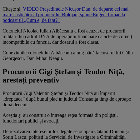
Citește și:
VIDEO Președintele Nicușor Dan, de departe cel mai
mare susținător al premierului Bolojan, spune Eugen Tomac la
podcast-ul „Cum e, de fapt?”
Colonelul Nicolae Iulian Albăceanu a fost acuzat de procurorii
militari din cadrul DNA de operațiuni financiare ca acte de comerț
incompatibile cu funcția, dar dosarul a fost clasat.
Conexiunile colonelului Albăceanu ajung până la cuscrul lui Călin
Georgescu, Dan Mihai Neagu.
Procurorii Gigi Ștefan și Teodor Niță,
arestați preventiv
Procurorii Gigi Valentin Ștefan și Teodor Niță au împărțit
„dreptatea” după bunul plac în județul Constanța timp de aproape
două decenii.
Aceștia și-au construit o întreagă rețea formată din polițiști,
funcționari publici și avocați.
De rezolvarea intereselor lor ilegale se ocupau Cătălin Donciu și
Sorin Lascu, polițiști la Serviciul de Investigare a Criminalității