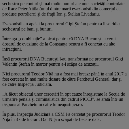
sechestru pe conturi și mai multe bunuri ale unei societăți controlate
de Racz Peter Attila (unul dintre marii evazioniști din comerțul cu
produse petroliere) și de frații Ion și Stelian Livadariu.
Evazoniștii au apelat la procurorul Gigi Ștefan pentru a li se ridica
sechestrul pe bani și bunuri.
Întreaga „combinație” a picat pentru că DNA București a cerut
dosarul de evaziune de la Constanța pentru a fi conexat cu alte
infracțiuni.
Însă procurorii DNA București l-au transformat pe procurorul Gigi
Valentin Ștefan în martor pentru a-l scăpa de acuzații.
Nici procurorul Teodor Niță nu a fost mai breaz: până în anul 2017 a
fost cercetat în mai multe dosare de către Parchetul General, dar și
de către Inspecția Judiciară.
„A făcut obiectul unor cercetări în opt cauze înregistrate la Secția de
urmărire penală și criminalistică din cadrul PICCJ”, se arată într-un
răspuns al Parchetului către lumeajustiției.ro.
În plus, Inspecția Judiciară a CSM l-a cercetat pe procurorul Teodor
Niță în 37 de lucrări. Dar Niță a scăpat de fiecare dată.