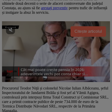
ultimele două decenii o serie de afaceri controversate din județul
Constața, au ajuns să fie
arestați preventiv
pentru trafic de influență
și instigare la abuz în serviciu.
Citește articolul
Procurorul Teodor Niță și colonelul Nicolae Iulian Albăceanu, șeful
Inspectoratului de Jandarmi Brăila și fost șef al Vămii Agigea,
controlează prin interpuși firma Total Construct și Comisionar SRL,
care a primit contracte publice de peste 734.000 de euro de la
Termica Distribuție Năvodari SRL, respectiv de la Primăria
Mangalia.