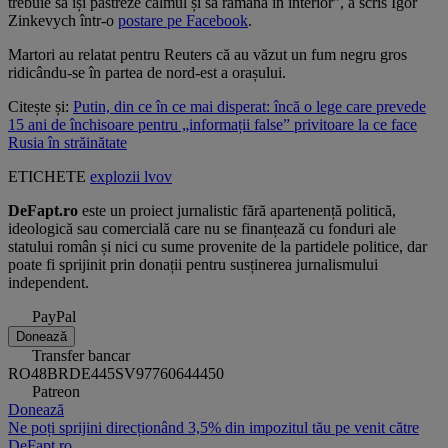
trebuie să își păstreze calmul și să rămână în interior", a scris Igor
Zinkevych într-o
postare pe Facebook
.
Martori au relatat pentru Reuters că au văzut un fum negru gros
ridicându-se în partea de nord-est a orașului.
Citește și:
Putin, din ce în ce mai disperat: încă o lege care prevede
15 ani de închisoare pentru „informații false” privitoare la ce face
Rusia în străinătate
ETICHETE
explozii
lvov
DeFapt.ro
este un proiect jurnalistic fără apartenență politică,
ideologică sau comercială care nu se finanțează cu fonduri ale
statului român și nici cu sume provenite de la partidele politice, dar
poate fi sprijinit prin donații pentru susținerea jurnalismului
independent.
PayPal
Donează
Transfer bancar
RO48BRDE445SV97760644450
Patreon
Donează
Ne poți sprijini direcționând 3,5% din impozitul tău pe venit către
DeFapt.ro