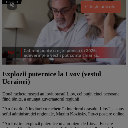
Citește articolul
Explozii puternice la Lvov (vestul
Ucrainei)
Două rachete rusești au lovit orașul Liov, cel puțin cinci persoane
fiind rănite, a anunțat guvernatorul regiunii
"Au fost două lovituri cu rachete în interiorul orașului Liov”, a spus
șeful administrației regionale, Maxim Kozitsky, într-o postare online.
"Au fost trei explozii puternice în apropiere de Liov... Fiecare