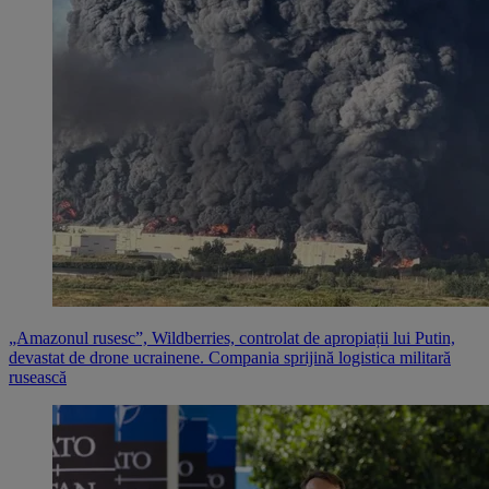
„Amazonul rusesc”, Wildberries, controlat de apropiații lui Putin,
devastat de drone ucrainene. Compania sprijină logistica militară
rusească