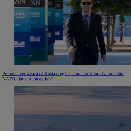
Polonia avertizează că Rusia pregătește un atac împotriva unei țări
NATO, dar sub „steag fals”