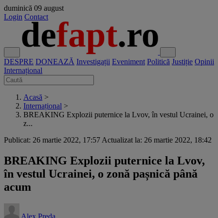
duminică
09 august
Login
Contact
DESPRE
DONEAZĂ
Investigații
Eveniment
Politică
Justiție
Opinii
Internațional
Acasă
>
Internațional
>
BREAKING Explozii puternice la Lvov, în vestul Ucrainei, o
z...
Publicat: 26 martie 2022, 17:57
Actualizat la: 26 martie 2022, 18:42
BREAKING Explozii puternice la Lvov,
în vestul Ucrainei, o zonă pașnică până
acum
Alex Preda