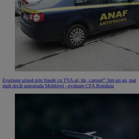
Evaziune uriașă prin fraude cu TVA-ul, tip „carusel”: într-un an, mai
mult decât autostrada Moldovei - evaluare CFA România