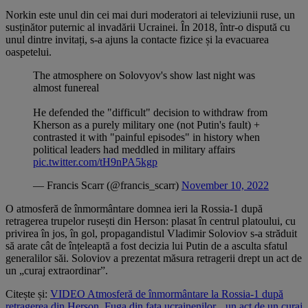
Norkin este unul din cei mai duri moderatori ai televiziunii ruse, un
susținător puternic al invadării Ucrainei. În 2018, într-o dispută cu
unul dintre invitați, s-a ajuns la contacte fizice și la evacuarea
oaspetelui.
The atmosphere on Solovyov's show last night was
almost funereal
He defended the "difficult" decision to withdraw from
Kherson as a purely military one (not Putin's fault) +
contrasted it with "painful episodes" in history when
political leaders had meddled in military affairs
pic.twitter.com/tH9nPA5kgp
— Francis Scarr (@francis_scarr)
November 10, 2022
O atmosferă de înmormântare domnea ieri la Rossia-1 după
retragerea trupelor rusești din Herson: plasat în centrul platoului, cu
privirea în jos, în gol, propagandistul Vladimir Soloviov s-a străduit
să arate cât de înțeleaptă a fost decizia lui Putin de a asculta sfatul
generalilor săi. Soloviov a prezentat măsura retragerii drept un act de
un „curaj extraordinar”.
Citește și:
VIDEO Atmosferă de înmormântare la Rossia-1 după
retragerea din Herson. Fuga din fața ucrainenilor, „un act de un curaj