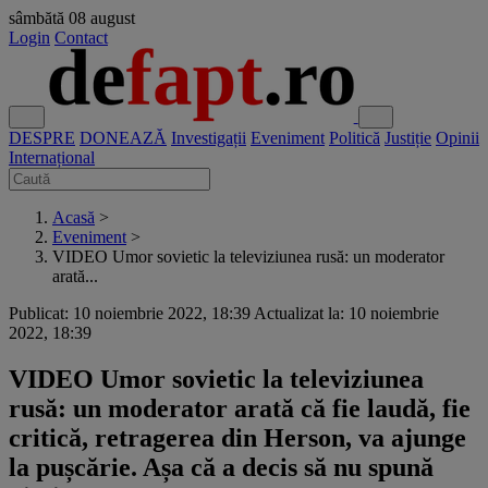
sâmbătă
08 august
Login
Contact
DESPRE
DONEAZĂ
Investigații
Eveniment
Politică
Justiție
Opinii
Internațional
Acasă
>
Eveniment
>
VIDEO Umor sovietic la televiziunea rusă: un moderator
arată...
Publicat: 10 noiembrie 2022, 18:39
Actualizat la: 10 noiembrie
2022, 18:39
VIDEO Umor sovietic la televiziunea
rusă: un moderator arată că fie laudă, fie
critică, retragerea din Herson, va ajunge
la pușcărie. Așa că a decis să nu spună