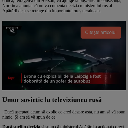
critică, retragerea din Herson, va ajunge la pușcărie. În consecință,
Norkin a anunțat că nu va comenta decizia ministerului rus al
Apărării de a se retrage din importantul oraș ucrainean.
Citește articolul
Umor sovietic la televiziunea rusă
„Dacă așteptați acum să explic ce cred despre asta, nu am să vă spun
nimic. Și am să vă spun de ce.
Dacă sprijin decizia
și spun că ministerul Apărării a acționat corect