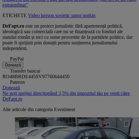
extraordinar”
ETICHETE
Video
herson
sovietic
umor
norkin
DeFapt.ro
este un proiect jurnalistic fără apartenență politică,
ideologică sau comercială care nu se finanțează cu fonduri ale
statului român și nici cu sume provenite de la partidele politice, dar
poate fi sprijinit prin donații pentru susținerea jurnalismului
independent.
PayPal
Donează
Transfer bancar
RO48BRDE445SV97760644450
Patreon
Donează
Ne poți sprijini direcționând 3,5% din impozitul tău pe venit către
DeFapt.ro
Alte articole din categoria
Eveniment