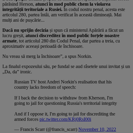
părăsind Herson,
atunci în mod public chem la violarea
integrității teritoriale a Rusiei.
În codul nostru penal, acesta este
articolul 280, partea întâi, am verificat în această dimineață. Mai
mulți ani de pușcărie...
Dacă nu sprijin decizia
și spun că ministerul Apărării a făcut un
lucru greșit,
atunci discreditez în mod public forțele noastre
armate
, tot articolul 280 din Codul Penal, dar partea a treia, cu
aproximativ aceeași perioadă de închisoare.
Nu vreau să merg la închisoare”, a spus Norkin.
La finalul expozeului său, pe fundal se aud râsetele unui invitat și un
„Da, da” ironic.
Russian TV host Andrei Norkin's realisation that his
country lacks freedom of speech:
If I back the decision to withdraw from Kherson, I'm
going to jail for questioning Russia's territorial integrity
And if I oppose it, I'm going to jail for discrediting the
armed forces
pic.twitter.com/KRj0RsI00i
— Francis Scarr (@francis_scarr)
November 10, 2022