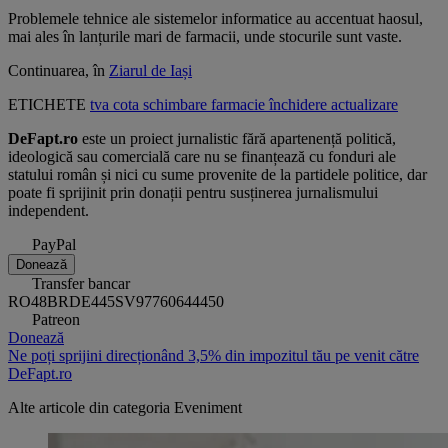
Problemele tehnice ale sistemelor informatice au accentuat haosul,
mai ales în lanțurile mari de farmacii, unde stocurile sunt vaste.
Continuarea, în
Ziarul de Iași
ETICHETE
tva
cota
schimbare
farmacie
închidere
actualizare
DeFapt.ro
este un proiect jurnalistic fără apartenență politică,
ideologică sau comercială care nu se finanțează cu fonduri ale
statului român și nici cu sume provenite de la partidele politice, dar
poate fi sprijinit prin donații pentru susținerea jurnalismului
independent.
PayPal
Donează
Transfer bancar
RO48BRDE445SV97760644450
Patreon
Donează
Ne poți sprijini direcționând 3,5% din impozitul tău pe venit către
DeFapt.ro
Alte articole din categoria
Eveniment