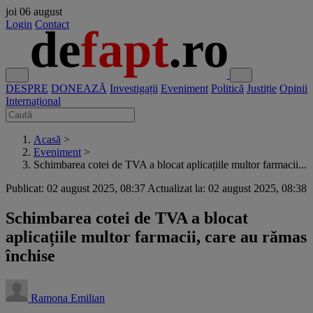
joi
06 august
Login
Contact
DESPRE
DONEAZĂ
Investigații
Eveniment
Politică
Justiție
Opinii
Internațional
Acasă
>
Eveniment
>
Schimbarea cotei de TVA a blocat aplicațiile multor farmacii...
Publicat: 02 august 2025, 08:37
Actualizat la: 02 august 2025, 08:38
Schimbarea cotei de TVA a blocat
aplicațiile multor farmacii, care au rămas
închise
Ramona Emilian