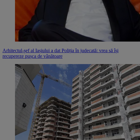
Arhitectul-șef al Iașiului a dat Poliția în judecată: vrea să își
recupereze pușca de vânătoare