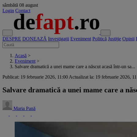
sâmbătă
08 august
Login
Contact
DESPRE
DONEAZĂ
Investigații
Eveniment
Politică
Justiție
Opinii
Acasă
>
Eveniment
>
Salvare dramatică a unei mame care a născut acasă într-un sa...
Publicat: 19 februarie 2026, 11:00
Actualizat la: 19 februarie 2026, 1
Salvare dramatică a unei mame care a născ
Maria Pană