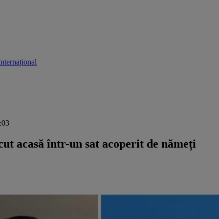
Internațional
1:03
ut acasă într-un sat acoperit de nămeți