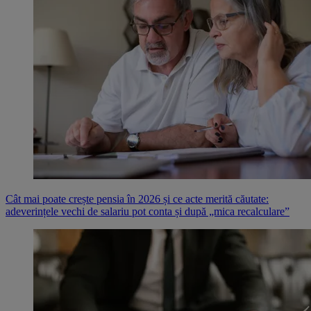
Cât mai poate crește pensia în 2026 și ce acte merită căutate:
adeverințele vechi de salariu pot conta și după „mica recalculare”