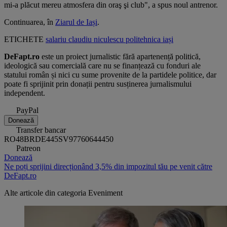
mi-a plăcut mereu atmosfera din oraş şi club", a spus noul antrenor.
Continuarea, în
Ziarul de Iași
.
ETICHETE
salariu
claudiu niculescu
politehnica iași
DeFapt.ro
este un proiect jurnalistic fără apartenență politică,
ideologică sau comercială care nu se finanțează cu fonduri ale
statului român și nici cu sume provenite de la partidele politice, dar
poate fi sprijinit prin donații pentru susținerea jurnalismului
independent.
PayPal
Donează
Transfer bancar
RO48BRDE445SV97760644450
Patreon
Donează
Ne poți sprijini direcționând 3,5% din impozitul tău pe venit către
DeFapt.ro
Alte articole din categoria
Eveniment