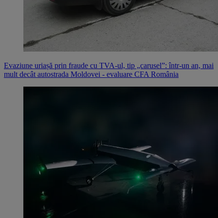
Evaziune uriașă prin fraude cu TVA-ul, tip „carusel”: într-un an, mai
mult decât autostrada Moldovei - evaluare CFA România