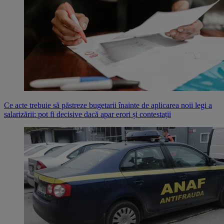
Ce acte trebuie să păstreze bugetarii înainte de aplicarea noii legi a
salarizării: pot fi decisive dacă apar erori și contestații