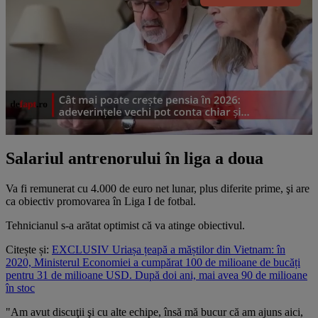
Salariul antrenorului în liga a doua
Va fi remunerat cu 4.000 de euro net lunar, plus diferite prime, şi are
ca obiectiv promovarea în Liga I de fotbal.
Tehnicianul s-a arătat optimist că va atinge obiectivul.
Citește și:
EXCLUSIV Uriașa țeapă a măștilor din Vietnam: în
2020, Ministerul Economiei a cumpărat 100 de milioane de bucăți
pentru 31 de milioane USD. După doi ani, mai avea 90 de milioane
în stoc
"Am avut discuţii şi cu alte echipe, însă mă bucur că am ajuns aici,