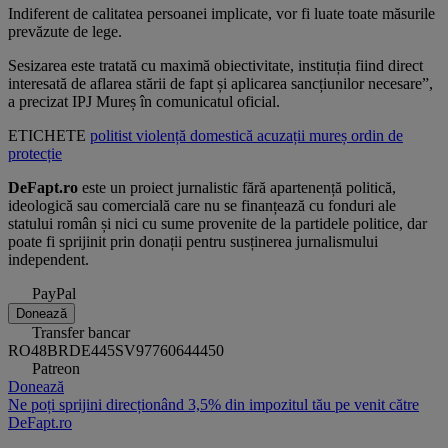
Indiferent de calitatea persoanei implicate, vor fi luate toate măsurile
prevăzute de lege.
Sesizarea este tratată cu maximă obiectivitate, instituția fiind direct
interesată de aflarea stării de fapt și aplicarea sancțiunilor necesare”,
a precizat IPJ Mureș în comunicatul oficial.
ETICHETE
politist
violență domestică
acuzații
mureș
ordin de
protecție
DeFapt.ro
este un proiect jurnalistic fără apartenență politică,
ideologică sau comercială care nu se finanțează cu fonduri ale
statului român și nici cu sume provenite de la partidele politice, dar
poate fi sprijinit prin donații pentru susținerea jurnalismului
independent.
PayPal
Donează
Transfer bancar
RO48BRDE445SV97760644450
Patreon
Donează
Ne poți sprijini direcționând 3,5% din impozitul tău pe venit către
DeFapt.ro