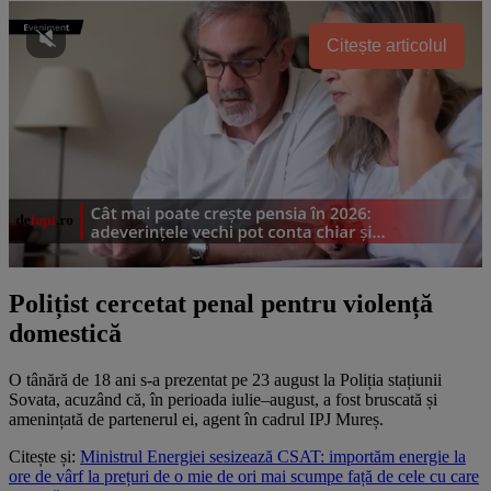
Citește articolul
Polițist cercetat penal pentru violență
domestică
O tânără de 18 ani s-a prezentat pe 23 august la Poliția stațiunii
Sovata, acuzând că, în perioada iulie–august, a fost bruscată și
amenințată de partenerul ei, agent în cadrul IPJ Mureș.
Citește și:
Ministrul Energiei sesizează CSAT: importăm energie la
ore de vârf la prețuri de o mie de ori mai scumpe față de cele cu care