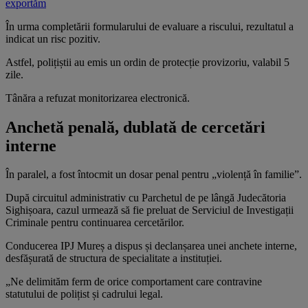
exportăm
În urma completării formularului de evaluare a riscului, rezultatul a
indicat un risc pozitiv.
Astfel, polițiștii au emis un ordin de protecție provizoriu, valabil 5
zile.
Tânăra a refuzat monitorizarea electronică.
Anchetă penală, dublată de cercetări
interne
În paralel, a fost întocmit un dosar penal pentru „violență în familie”.
După circuitul administrativ cu Parchetul de pe lângă Judecătoria
Sighișoara, cazul urmează să fie preluat de Serviciul de Investigații
Criminale pentru continuarea cercetărilor.
Conducerea IPJ Mureș a dispus și declanșarea unei anchete interne,
desfășurată de structura de specialitate a instituției.
„Ne delimităm ferm de orice comportament care contravine
statutului de polițist și cadrului legal.