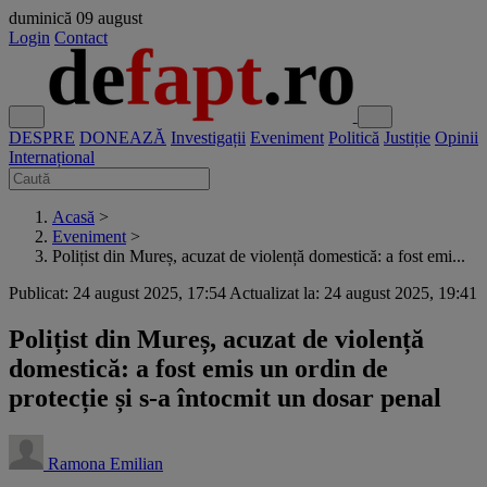
duminică
09 august
Login
Contact
DESPRE
DONEAZĂ
Investigații
Eveniment
Politică
Justiție
Opinii
Internațional
Acasă
>
Eveniment
>
Polițist din Mureș, acuzat de violență domestică: a fost emi...
Publicat: 24 august 2025, 17:54
Actualizat la: 24 august 2025, 19:41
Polițist din Mureș, acuzat de violență
domestică: a fost emis un ordin de
protecție și s-a întocmit un dosar penal
Ramona Emilian