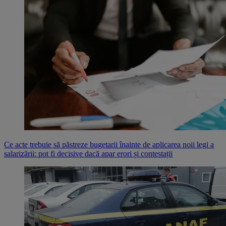
Ce acte trebuie să păstreze bugetarii înainte de aplicarea noii legi a
salarizării: pot fi decisive dacă apar erori și contestații