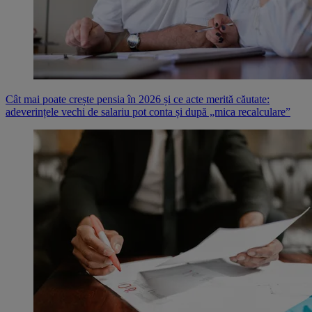
Cât mai poate crește pensia în 2026 și ce acte merită căutate:
adeverințele vechi de salariu pot conta și după „mica recalculare”