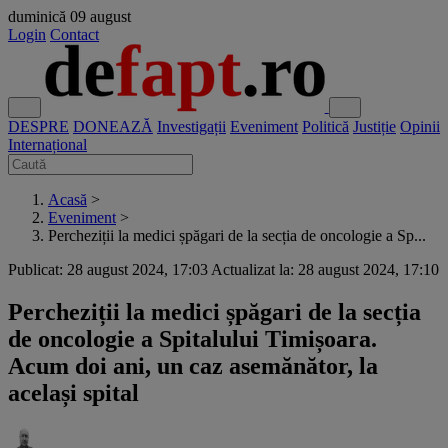
duminică
09 august
Login
Contact
DESPRE
DONEAZĂ
Investigații
Eveniment
Politică
Justiție
Opinii
Internațional
Acasă
>
Eveniment
>
Percheziții la medici șpăgari de la secția de oncologie a Sp...
Publicat: 28 august 2024, 17:03
Actualizat la: 28 august 2024, 17:10
Percheziții la medici șpăgari de la secția
de oncologie a Spitalului Timișoara.
Acum doi ani, un caz asemănător, la
același spital