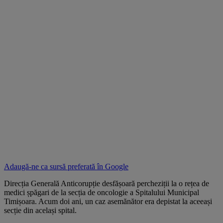
Adaugă-ne ca sursă preferată în
Google
Direcția Generală Anticorupție desfășoară percheziții la o rețea de
medici șpăgari de la secția de oncologie a Spitalului Municipal
Timișoara. Acum doi ani, un caz asemănător era depistat la aceeași
secție din același spital.