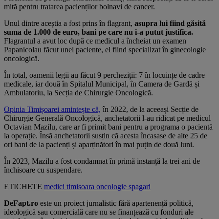
mită pentru tratarea pacienților bolnavi de cancer.
Unul dintre aceștia a fost prins în flagrant,
asupra lui fiind găsită
suma de 1.000 de euro, bani pe care nu i-a putut justifica.
Flagrantul a avut loc după ce medicul a încheiat un examen
Papanicolau făcut unei paciente, el fiind specializat în ginecologie
oncologică.
În total, oamenii legii au făcut 9 percheziții: 7 în locuințe de cadre
medicale, iar două în Spitalul Municipal, în Camera de Gardă și
Ambulatoriu, la Secția de Chirurgie Oncologică.
Opinia Timișoarei amintește că,
în 2022, de la aceeași Secție de
Chirurgie Generală Oncologică, anchetatorii l-au ridicat pe medicul
Octavian Mazilu, care ar fi primit bani pentru a programa o pacientă
la operație. Însă anchetatorii susțin că acesta încasase de alte 25 de
ori bani de la pacienți și aparținători în mai puțin de două luni.
În 2023, Mazilu a fost condamnat în primă instanță la trei ani de
închisoare cu suspendare.
ETICHETE
medici
timisoara
oncologie
spagari
DeFapt.ro
este un proiect jurnalistic fără apartenență politică,
ideologică sau comercială care nu se finanțează cu fonduri ale