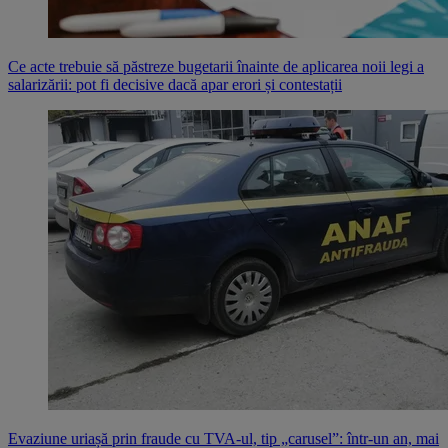
Ce acte trebuie să păstreze bugetarii înainte de aplicarea noii legi a
salarizării: pot fi decisive dacă apar erori și contestații
Evaziune uriașă prin fraude cu TVA-ul, tip „carusel”: într-un an, mai