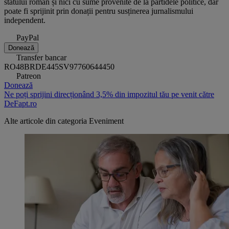
statului român și nici cu sume provenite de la partidele politice, dar
poate fi sprijinit prin donații pentru susținerea jurnalismului
independent.
PayPal
Donează
Transfer bancar
RO48BRDE445SV97760644450
Patreon
Donează
Ne poți sprijini direcționând 3,5% din impozitul tău pe venit către
DeFapt.ro
Alte articole din categoria
Eveniment