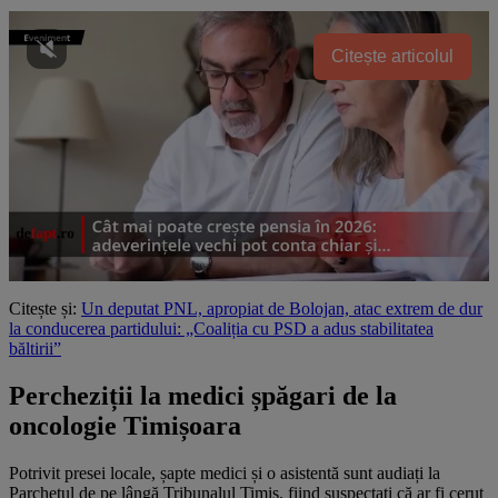
Citește articolul
Citește și:
Un deputat PNL, apropiat de Bolojan, atac extrem de dur
la conducerea partidului: „Coaliția cu PSD a adus stabilitatea
băltirii”
Percheziții la medici șpăgari de la
oncologie Timișoara
Potrivit presei locale, șapte medici și o asistentă sunt audiați la
Parchetul de pe lângă Tribunalul Timiș, fiind suspectați că ar fi cerut