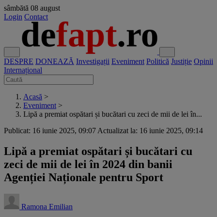
sâmbătă
08 august
Login
Contact
DESPRE
DONEAZĂ
Investigații
Eveniment
Politică
Justiție
Opinii
Internațional
Acasă
>
Eveniment
>
Lipă a premiat ospătari și bucătari cu zeci de mii de lei în...
Publicat: 16 iunie 2025, 09:07
Actualizat la: 16 iunie 2025, 09:14
Lipă a premiat ospătari și bucătari cu
zeci de mii de lei în 2024 din banii
Agenției Naționale pentru Sport
Ramona Emilian