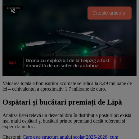
Citește articolul
Valoarea totală a bonusurilor acordate se ridică la 8,49 milioane de
lei – echivalentul a aproximativ 1,7 milioane de euro.
Ospătari și bucătari premiați de Lipă
Analiza listei relevă un dezechilibru în distribuția posturilor: există
mai mulți ospătari și bucătari printre premianți decât referenți și
experți la un loc.
Citește și:
Care este structura anului școlar 2025-2026: cum