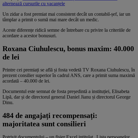
alternează cursurile cu vacanțele
Un zidar a fost premiat mai consistent decât un contabil-șef, iar un
tâmplar a primit o sumă mai mare decât un medic.
Aceste diferențe ridică semne de întrebare cu privire la criteriile de
acordare a acestor bonusuri.
Roxana Ciuhulescu, bonus maxim: 40.000
de lei
Printre cei premiați se află și fosta vedetă TV Roxana Ciuhulescu, în
prezent consilier superior în cadrul ANS, care a primit suma maximă
acordată – 40.000 de lei.
Documentul este semnat de fosta președintă a instituției, Elisabeta
Lipă, dar și de directorul general Daniel Jianu și directorul George
Dinu.
484 de angajați recompensați:
majoritatea sunt consilieri
Potrivit documentului – un fișier Excel intitulat „Lista persoanelor