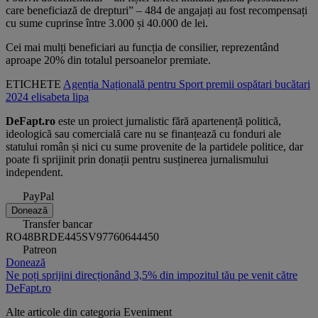
care beneficiază de drepturi” – 484 de angajați au fost recompensați
cu sume cuprinse între 3.000 și 40.000 de lei.
Cei mai mulți beneficiari au funcția de consilier, reprezentând
aproape 20% din totalul persoanelor premiate.
ETICHETE
Agenția Națională pentru Sport
premii
ospătari
bucătari
2024
elisabeta lipa
DeFapt.ro
este un proiect jurnalistic fără apartenență politică,
ideologică sau comercială care nu se finanțează cu fonduri ale
statului român și nici cu sume provenite de la partidele politice, dar
poate fi sprijinit prin donații pentru susținerea jurnalismului
independent.
PayPal
Donează
Transfer bancar
RO48BRDE445SV97760644450
Patreon
Donează
Ne poți sprijini direcționând 3,5% din impozitul tău pe venit către
DeFapt.ro
Alte articole din categoria
Eveniment