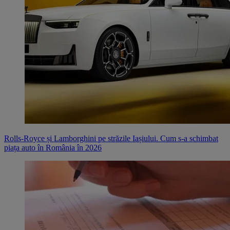
Rolls-Royce și Lamborghini pe străzile Iașiului. Cum s-a schimbat
piața auto în România în 2026