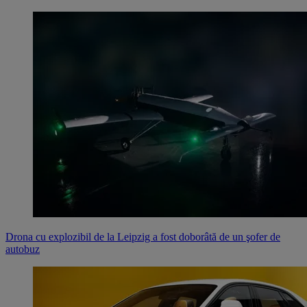
Drona cu explozibil de la Leipzig a fost doborâtă de un şofer de
autobuz