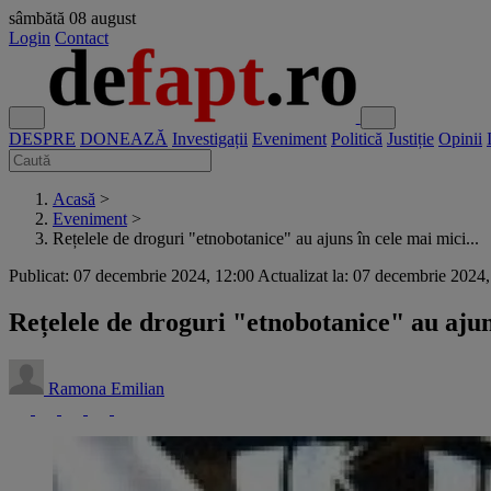
sâmbătă
08 august
Login
Contact
DESPRE
DONEAZĂ
Investigații
Eveniment
Politică
Justiție
Opinii
Acasă
>
Eveniment
>
Rețelele de droguri "etnobotanice" au ajuns în cele mai mici...
Publicat: 07 decembrie 2024, 12:00
Actualizat la: 07 decembrie 2024
Rețelele de droguri "etnobotanice" au ajuns
Ramona Emilian