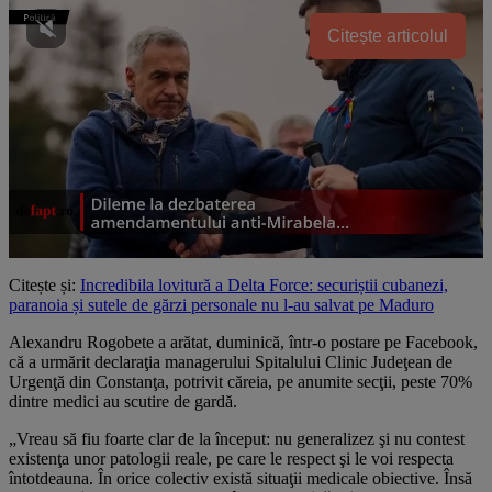
Citește articolul
Citește și:
Incredibila lovitură a Delta Force: securiștii cubanezi,
paranoia și sutele de gărzi personale nu l-au salvat pe Maduro
Alexandru Rogobete a arătat, duminică, într-o postare pe Facebook,
că a urmărit declaraţia managerului Spitalului Clinic Judeţean de
Urgenţă din Constanţa, potrivit căreia, pe anumite secţii, peste 70%
dintre medici au scutire de gardă.
„Vreau să fiu foarte clar de la început: nu generalizez şi nu contest
existenţa unor patologii reale, pe care le respect şi le voi respecta
întotdeauna. În orice colectiv există situaţii medicale obiective. Însă