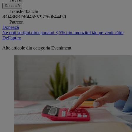
Donează
Transfer bancar
RO48BRDE445SV97760644450
Patreon
Donează
Ne poți sprijini direcționând 3,5% din impozitul tău pe venit către
DeFapt.ro
Alte articole din categoria
Eveniment