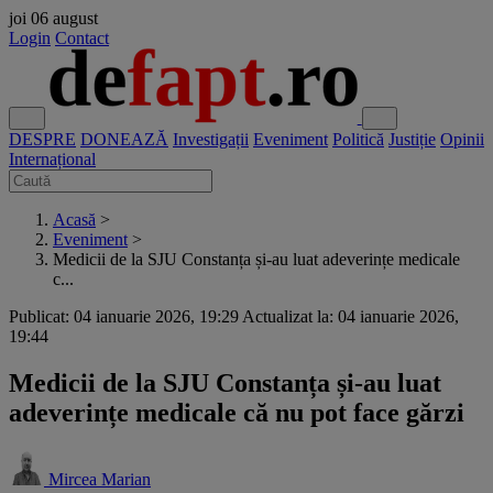
joi
06 august
Login
Contact
DESPRE
DONEAZĂ
Investigații
Eveniment
Politică
Justiție
Opinii
Internațional
Acasă
>
Eveniment
>
Medicii de la SJU Constanța și-au luat adeverințe medicale
c...
Publicat: 04 ianuarie 2026, 19:29
Actualizat la: 04 ianuarie 2026,
19:44
Medicii de la SJU Constanța și-au luat
adeverințe medicale că nu pot face gărzi
Mircea Marian