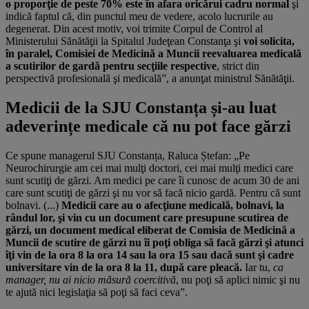
o proporţie de peste 70% este în afara oricărui cadru normal
şi
indică faptul că, din punctul meu de vedere, acolo lucrurile au
degenerat. Din acest motiv, voi trimite Corpul de Control al
Ministerului Sănătăţii la Spitalul Judeţean Constanţa şi
voi solicita,
în paralel, Comisiei de Medicină a Muncii reevaluarea medicală
a scutirilor de gardă pentru secţiile respective
, strict din
perspectivă profesională şi medicală”, a anunţat ministrul Sănătăţii.
Medicii de la SJU Constanța și-au luat
adeverințe medicale că nu pot face gărzi
Ce spune managerul SJU Constanța, Raluca Ștefan: „Pe
Neurochirurgie am cei mai mulţi doctori, cei mai mulţi medici care
sunt scutiţi de gărzi. Am medici pe care îi cunosc de acum 30 de ani
care sunt scutiţi de gărzi şi nu vor să facă nicio gardă. Pentru că sunt
bolnavi. (...)
Medicii care au o afecţiune medicală, bolnavi, la
rândul lor, şi vin cu un document care presupune scutirea de
gărzi, un document medical eliberat de Comisia de Medicină a
Muncii de scutire de gărzi nu îi poţi obliga să facă gărzi şi atunci
îţi vin de la ora 8 la ora 14 sau la ora 15 sau dacă sunt şi cadre
universitare vin de la ora 8 la 11, după care pleacă.
Iar tu,
ca
manager, nu ai nicio măsură coercitivă
, nu poţi să aplici nimic şi nu
te ajută nici legislaţia să poţi să faci ceva”.