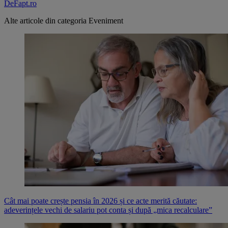
DeFapt.ro
Alte articole din categoria
Eveniment
Cât mai poate crește pensia în 2026 și ce acte merită căutate:
adeverințele vechi de salariu pot conta și după „mica recalculare”