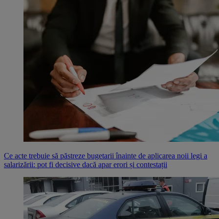
Ce acte trebuie să păstreze bugetarii înainte de aplicarea noii legi a
salarizării: pot fi decisive dacă apar erori și contestații