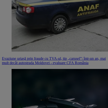
Evaziune uriașă prin fraude cu TVA-ul, tip „carusel”: într-un an, mai
mult decât autostrada Moldovei - evaluare CFA România