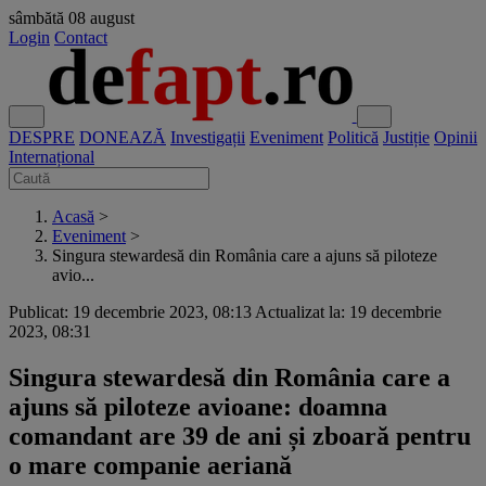
sâmbătă
08 august
Login
Contact
DESPRE
DONEAZĂ
Investigații
Eveniment
Politică
Justiție
Opinii
Internațional
Acasă
>
Eveniment
>
Singura stewardesă din România care a ajuns să piloteze
avio...
Publicat: 19 decembrie 2023, 08:13
Actualizat la: 19 decembrie
2023, 08:31
Singura stewardesă din România care a
ajuns să piloteze avioane: doamna
comandant are 39 de ani și zboară pentru
o mare companie aeriană