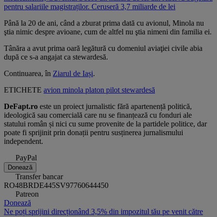
pentru salariile magistraților. Ceruseră 3,7 miliarde de lei
Până la 20 de ani, când a zburat prima dată cu avionul, Minola nu
ştia nimic despre avioane, cum de altfel nu ştia nimeni din familia ei.
Tânăra a avut prima oară legătură cu domeniul aviaţiei civile abia
după ce s-a angajat ca stewardesă.
Continuarea, în
Ziarul de Iași
.
ETICHETE
avion
minola platon
pilot
stewardesă
DeFapt.ro
este un proiect jurnalistic fără apartenență politică,
ideologică sau comercială care nu se finanțează cu fonduri ale
statului român și nici cu sume provenite de la partidele politice, dar
poate fi sprijinit prin donații pentru susținerea jurnalismului
independent.
PayPal
Donează
Transfer bancar
RO48BRDE445SV97760644450
Patreon
Donează
Ne poți sprijini direcționând 3,5% din impozitul tău pe venit către