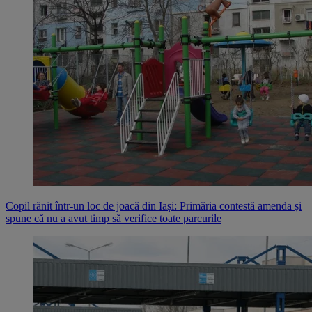
Copil rănit într-un loc de joacă din Iași: Primăria contestă amenda și
spune că nu a avut timp să verifice toate parcurile