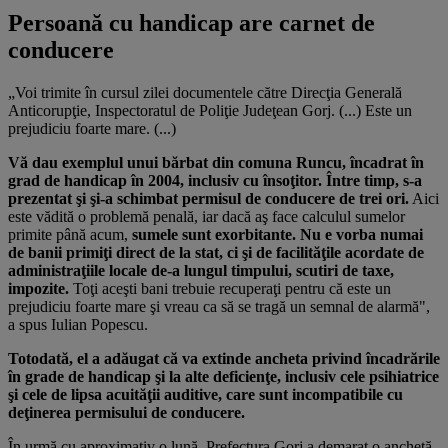
Persoană cu handicap are carnet de
conducere
„Voi trimite în cursul zilei documentele către Direcţia Generală
Anticorupţie, Inspectoratul de Poliţie Judeţean Gorj. (...) Este un
prejudiciu foarte mare. (...)
Vă dau exemplul unui bărbat din comuna Runcu, încadrat în
grad de handicap în 2004, inclusiv cu însoţitor. Între timp, s-a
prezentat şi şi-a schimbat permisul de conducere de trei ori.
Aici
este vădită o problemă penală, iar dacă aş face calculul sumelor
primite până acum,
sumele sunt exorbitante. Nu e vorba numai
de banii primiţi direct de la stat, ci şi de facilităţile acordate de
administraţiile locale de-a lungul timpului, scutiri de taxe,
impozite.
Toţi aceşti bani trebuie recuperaţi pentru că este un
prejudiciu foarte mare şi vreau ca să se tragă un semnal de alarmă",
a spus Iulian Popescu.
Totodată, el a adăugat că va extinde ancheta privind încadrările
în grade de handicap şi la alte deficienţe, inclusiv cele psihiatrice
şi cele de lipsa acuităţii auditive, care sunt incompatibile cu
deţinerea permisului de conducere.
În urmă cu aproximativ o lună, Prefectura Gorj a demarat o anchetă