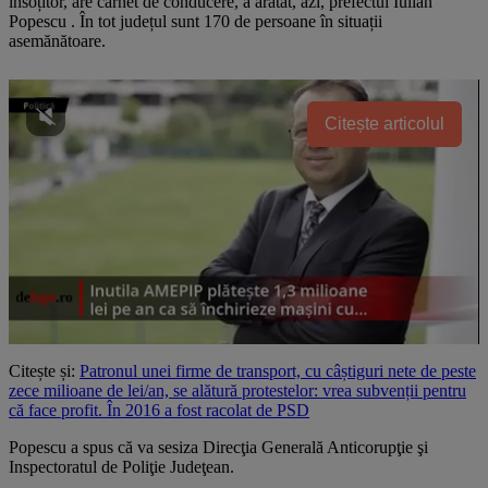
însoțitor, are carnet de conducere, a arătat, azi, prefectul Iulian
Popescu . În tot județul sunt 170 de persoane în situații
asemănătoare.
Citește articolul
Citește și:
Patronul unei firme de transport, cu câștiguri nete de peste
zece milioane de lei/an, se alătură protestelor: vrea subvenții pentru
că face profit. În 2016 a fost racolat de PSD
Popescu a spus că va sesiza Direcţia Generală Anticorupţie şi
Inspectoratul de Poliţie Judeţean.