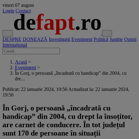
vineri
07 august
Login
Contact
DESPRE
DONEAZĂ
Investigații
Eveniment
Politică
Justiție
Opinii
Internațional
Acasă
>
Eveniment
>
În Gorj, o persoană „încadrată cu handicap” din 2004, cu
dre...
Publicat: 22 ianuarie 2024, 19:56
Actualizat la: 22 ianuarie 2024,
19:56
În Gorj, o persoană „încadrată cu
handicap” din 2004, cu drept la însoțitor,
are carnet de conducere. În tot județul
sunt 170 de persoane în situații