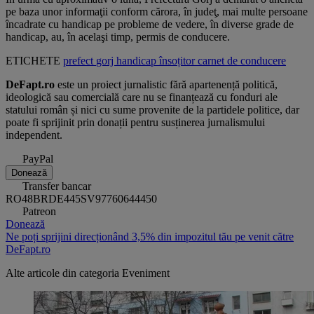
pe baza unor informaţii conform cărora, în judeţ, mai multe persoane
încadrate cu handicap pe probleme de vedere, în diverse grade de
handicap, au, în acelaşi timp, permis de conducere.
ETICHETE
prefect
gorj
handicap
însoțitor
carnet de conducere
DeFapt.ro
este un proiect jurnalistic fără apartenență politică,
ideologică sau comercială care nu se finanțează cu fonduri ale
statului român și nici cu sume provenite de la partidele politice, dar
poate fi sprijinit prin donații pentru susținerea jurnalismului
independent.
PayPal
Donează
Transfer bancar
RO48BRDE445SV97760644450
Patreon
Donează
Ne poți sprijini direcționând 3,5% din impozitul tău pe venit către
DeFapt.ro
Alte articole din categoria
Eveniment