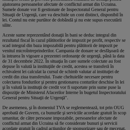
ajutorarea persoanelor afectate de conflictul armat din Ucraina.
Sumele donate vor fi gestionate de Inspectoratul General pentru
Situaţii de Urgenţă, care va deschide un cont distinct, disponibil în
lei. Contul nu este purtător de dobândă şi nu este supus executării
silite.
Aceste sume reprezentând donaţii în bani se deduc integral din
rezultatul fiscal în cazul plătitorilor de impozit pe profit, respectiv se
scad integral din baza impozabilă pentru plătitorii de impozit pe
venitul microîntreprinderilor. Campania de donare se desfăşoară de
la intrarea în vigoare a prezentei ordonanţe de urgenţă, până la data
de 31 decembrie 2022. În situaţia în care sumele colectate au fost
depuse în valută la instituţiile de credit, acestea se transferă în
echivalent lei calculat la cursul de schimb valutar al instituţiei de
credit din ziua transferului. Toate cheltuielile necesare pentru
colectarea fondurilor şi pentru gestionarea conturilor deschise în lei
şi în valută la instituţii de credit vor fi suportate prin sume puse la
dispoziţie de Ministerul Afacerilor Interne în bugetul Inspectoratului
General pentru Situaţii de Urgenţă".
De asemenea, şi în domeniul TVA se reglementează, tot prin OUG
aprobată de Guvern, ca bunurile şi serviciile acordate gratuit în scop
umanitar, de către persoane impozabile, persoanelor afectate de
conflictul armat din Ucraina să fie considerate bunuri şi servicii
acordate gratuit în cadrul acţiunilor de sponsorizare sau de mecenat,