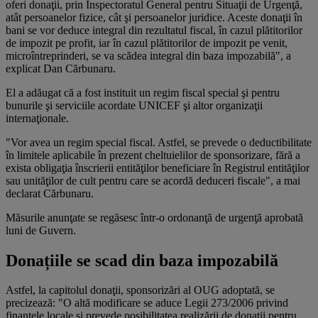
oferi donaţii, prin Inspectoratul General pentru Situaţii de Urgenţă,
atât persoanelor fizice, cât şi persoanelor juridice. Aceste donaţii în
bani se vor deduce integral din rezultatul fiscal, în cazul plătitorilor
de impozit pe profit, iar în cazul plătitorilor de impozit pe venit,
microîntreprinderi, se va scădea integral din baza impozabilă", a
explicat Dan Cărbunaru.
El a adăugat că a fost instituit un regim fiscal special şi pentru
bunurile şi serviciile acordate UNICEF şi altor organizaţii
internaţionale.
"Vor avea un regim special fiscal. Astfel, se prevede o deductibilitate
în limitele aplicabile în prezent cheltuielilor de sponsorizare, fără a
exista obligaţia înscrierii entităţilor beneficiare în Registrul entităţilor
sau unităţilor de cult pentru care se acordă deduceri fiscale", a mai
declarat Cărbunaru.
Măsurile anunţate se regăsesc într-o ordonanţă de urgenţă aprobată
luni de Guvern.
Donațiile se scad din baza impozabilă
Astfel, la capitolul donaţii, sponsorizări al OUG adoptată, se
precizează: "O altă modificare se aduce Legii 273/2006 privind
finanţele locale şi prevede posibilitatea realizării de donaţii pentru