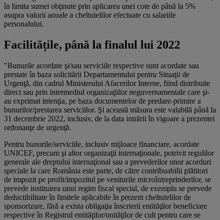
în limita sumei obţinute prin aplicarea unei cote de până la 5%
asupra valorii anuale a cheltuielilor efectuate cu salariile
personalului.
Facilitățile, până la finalul lui 2022
"Bunurile acordate şi/sau serviciile respective sunt acordate sau
prestate în baza solicitării Departamentului pentru Situaţii de
Urgenţă, din cadrul Ministerului Afacerilor Interne, fiind distribuite
direct sau prin intermediul organizaţiilor neguvernamentale care şi-
au exprimat intenţia, pe baza documentelor de predare-primire a
bunurilor/prestarea serviciilor. Şi această măsura este valabilă până la
31 decembrie 2022, inclusiv, de la data intrării în vigoare a prezentei
ordonanţe de urgenţă.
Pentru bunurile/serviciile, inclusiv mijloace financiare, acordate
UNICEF, precum şi altor organizaţii internaţionale, potrivit regulilor
generale ale dreptului internaţional sau a prevederilor unor acorduri
speciale la care România este parte, de către contribuabilii plătitori
de impozit pe profit/impozitul pe veniturile microîntreprinderilor, se
prevede instituirea unui regim fiscal special, de exemplu se prevede
deductibilitate în limitele aplicabile în prezent cheltuielilor de
sponsorizare, fără a exista obligaţia înscrierii entităţilor beneficiare
respective în Registrul entităţilor/unităţilor de cult pentru care se