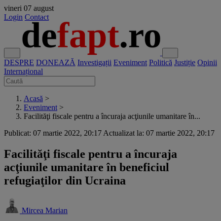
vineri
07 august
Login
Contact
DESPRE
DONEAZĂ
Investigații
Eveniment
Politică
Justiție
Opinii
Internațional
Acasă
>
Eveniment
>
Facilităţi fiscale pentru a încuraja acţiunile umanitare în...
Publicat: 07 martie 2022, 20:17
Actualizat la: 07 martie 2022, 20:17
Facilităţi fiscale pentru a încuraja
acţiunile umanitare în beneficiul
refugiaţilor din Ucraina
Mircea Marian