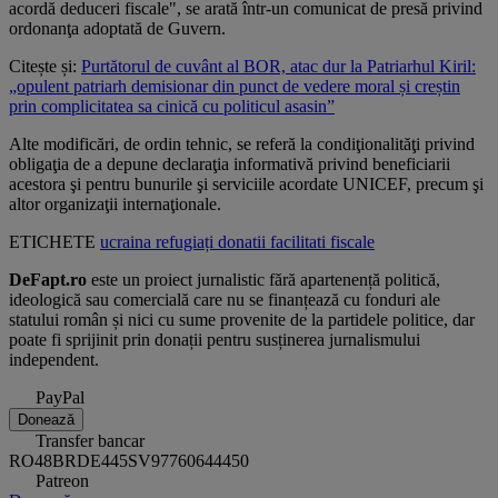
acordă deduceri fiscale", se arată într-un comunicat de presă privind
ordonanţa adoptată de Guvern.
Citește și:
Purtătorul de cuvânt al BOR, atac dur la Patriarhul Kiril:
„opulent patriarh demisionar din punct de vedere moral și creștin
prin complicitatea sa cinică cu politicul asasin”
Alte modificări, de ordin tehnic, se referă la condiţionalităţi privind
obligaţia de a depune declaraţia informativă privind beneficiarii
acestora şi pentru bunurile şi serviciile acordate UNICEF, precum şi
altor organizaţii internaţionale.
ETICHETE
ucraina
refugiați
donatii
facilitati fiscale
DeFapt.ro
este un proiect jurnalistic fără apartenență politică,
ideologică sau comercială care nu se finanțează cu fonduri ale
statului român și nici cu sume provenite de la partidele politice, dar
poate fi sprijinit prin donații pentru susținerea jurnalismului
independent.
PayPal
Donează
Transfer bancar
RO48BRDE445SV97760644450
Patreon