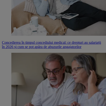
Concedierea în timpul concediului medical: ce drepturi au salariații
în 2026 și cum se pot apăra de abuzurile angajatorilor