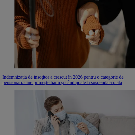
Indemnizația de însoțitor a crescut în 2026 pentru o categorie de
pensionari: cine primește banii și când poate fi suspendată plata