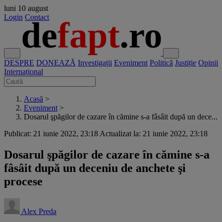
luni
10 august
Login
Contact
DESPRE
DONEAZĂ
Investigații
Eveniment
Politică
Justiție
Opinii
Internațional
Acasă
>
Eveniment
>
Dosarul şpăgilor de cazare în cămine s-a fâsâit după un dece...
Publicat: 21 iunie 2022, 23:18
Actualizat la: 21 iunie 2022, 23:18
Dosarul şpăgilor de cazare în cămine s-a
fâsâit după un deceniu de anchete şi
procese
Alex Preda