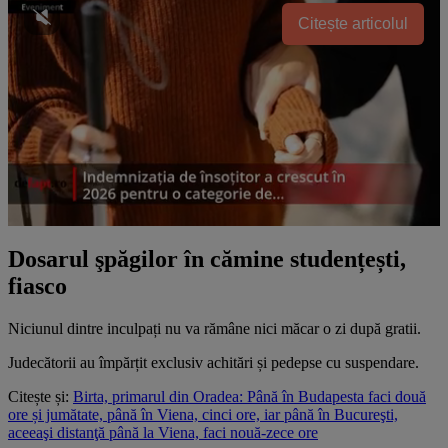
Citește articolul
Dosarul şpăgilor în cămine studențești,
fiasco
Niciunul dintre inculpați nu va rămâne nici măcar o zi după gratii.
Judecătorii au împărțit exclusiv achitări și pedepse cu suspendare.
Citește și:
Birta, primarul din Oradea: Până în Budapesta faci două
ore și jumătate, până în Viena, cinci ore, iar până în Bucureşti,
aceeaşi distanţă până la Viena, faci nouă-zece ore