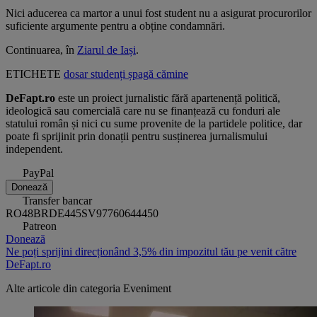
Nici aducerea ca martor a unui fost student nu a asigurat procurorilor
suficiente argumente pentru a obține condamnări.
Continuarea, în
Ziarul de Iași
.
ETICHETE
dosar
studenți
șpagă
cămine
DeFapt.ro
este un proiect jurnalistic fără apartenență politică,
ideologică sau comercială care nu se finanțează cu fonduri ale
statului român și nici cu sume provenite de la partidele politice, dar
poate fi sprijinit prin donații pentru susținerea jurnalismului
independent.
PayPal
Donează
Transfer bancar
RO48BRDE445SV97760644450
Patreon
Donează
Ne poți sprijini direcționând 3,5% din impozitul tău pe venit către
DeFapt.ro
Alte articole din categoria
Eveniment